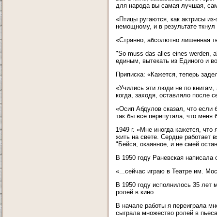
для народа вы самая лучшая, сама
«Птицы ругаются, как актрисы из-
немощному, и в результате ткнул 
«Странно, абсолютно лишенная те
"So muss das alles eines werden, 
единым, вытекать из Единого и в
Приписка: «Кажется, теперь задел
«Учились эти люди не по книгам, а
когда, заходя, оставляло после с
«Осип Абдулов сказал, что если б
так бы все перепутала, что меня 
1949 г. «Мне иногда кажется, что
жить на свете. Сердце работает 
"Бейся, окаянное, и не смей оста
В 1950 году Раневская написала
«...сейчас играю в Театре им. Мо
В 1950 году исполнилось 35 лет м
ролей в кино.
В начале работы я переиграла мн
сыграла множество ролей в пьеса