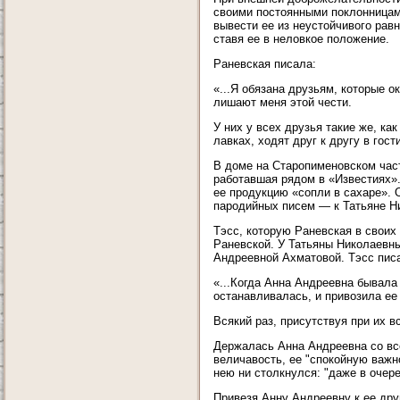
своими постоянными поклонницам
вывести ее из неустойчивого рав
ставя ее в неловкое положение.
Раневская писала:
«...Я обязана друзьям, которые 
лишают меня этой чести.
У них у всех друзья такие же, ка
лавках, ходят друг к другу в гос
В доме на Старопименовском час
работавшая рядом в «Известиях».
ее продукцию «сопли в сахаре». 
пародийных писем — к Татьяне Ни
Тэсс, которую Раневская в своих
Раневской. У Татьяны Николаевны
Андреевной Ахматовой. Тэсс пис
«...Когда Анна Андреевна бывала 
останавливалась, и привозила ее
Всякий раз, присутствуя при их в
Держалась Анна Андреевна со все
величавость, ее "спокойную важно
нею ни столкнулся: "даже в очере
Привезя Анну Андреевну к ее друг