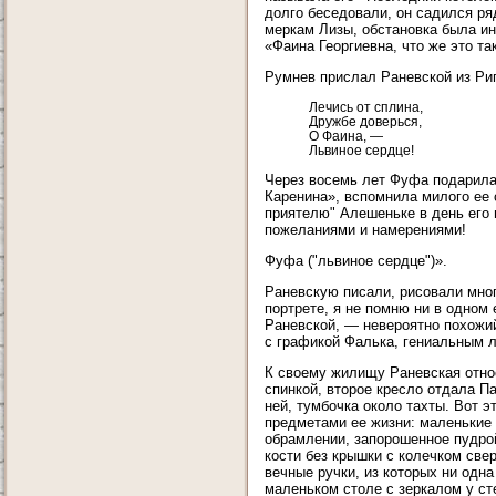
долго беседовали, он садился ря
меркам Лизы, обстановка была ин
«Фаина Георгиевна, что же это та
Румнев прислал Раневской из Риг
Лечись от сплина,
Дружбе доверься,
О Фаина, —
Львиное сердце!
Через восемь лет Фуфа подарила
Каренина», вспомнила милого ее
приятелю" Алешеньке в день его
пожеланиями и намерениями!
Фуфа ("львиное сердце")».
Раневскую писали, рисовали мног
портрете, я не помню ни в одном
Раневской, — невероятно похожий
с графикой Фалька, гениальным 
К своему жилищу Раневская относ
спинкой, второе кресло отдала П
ней, тумбочка около тахты. Вот 
предметами ее жизни: маленькие 
обрамлении, запорошенное пудро
кости без крышки с колечком св
вечные ручки, из которых ни одна
маленьком столе с зеркалом у сте