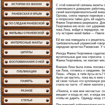
ИСТОРИИ ИЗ ЖИЗНИ
С этой комнатой связаны визиты 
сменявшихся домашних работниц. 
своей малопривлекательной внеш
РАНЕВСКАЯ И КРЫМ
Орлова, сняла черную норковую ш
и попросила тайно дать ей надет
Фаина Георгиевна разрешила. До
ПО СЛЕДАМ РАНЕВСКОЙ
Георгиевна изо всех сил удержива
пока Лиза, войдя в переднюю, не
эту историю моей бабке — Павле
ФИЛЬМЫ О РАНЕВСКОЙ
Ей же она поведала и о решител
ИНТЕРЕСНЫЕ ФАКТЫ
требовательный украинский гово
народная артистка Раневская. У 
ЦИТАТЫ
Иногда Фаина Георгиевна садилас
мучительные дни она спросила: «Л
Фаина Георгиевна, не хватает мяс
ВОСПОМИНАНИЯ О НЕЙ
Внешне Лиза была очень похожа н
как Лиза, готовясь к свиданию, 
ПУБЛИКАЦИИ
Пока». «Нюра, в тебе бусы есть?
было шо крутить, пока мы в кино
ей свою только что купленную ро
ПАМЯТЬ
спала на тахте. «У меня хватило
РАЗНОЕ
«Поняла, в чем мое несчастье: с
мешают и когда их нет, и когда о
чтобы их дарить. Одежду ношу ст
СТАТЬИ
При внешней доброжелательности