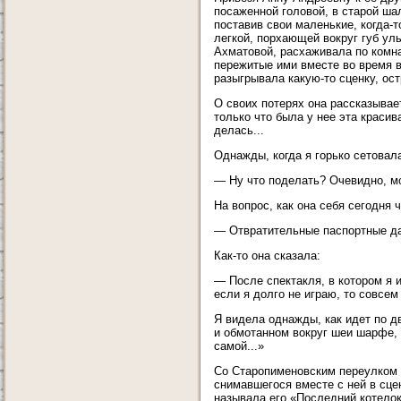
посаженной головой, в старой ша
поставив свои маленькие, когда-
легкой, порхающей вокруг губ ул
Ахматовой, расхаживала по комн
пережитые ими вместе во время в
разыгрывала какую-то сценку, ос
О своих потерях она рассказывае
только что была у нее эта красив
делась...
Однажды, когда я горько сетовала
— Ну что поделать? Очевидно, мое
На вопрос, как она себя сегодня 
— Отвратительные паспортные дан
Как-то она сказала:
— После спектакля, в котором я 
если я долго не играю, то совсем
Я видела однажды, как идет по д
и обмотанном вокруг шеи шарфе, 
самой...»
Со Старопименовским переулком 
снимавшегося вместе с ней в сце
называла его «Последний котелок