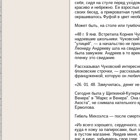
себя, сидя на стуле перед уходо
красиво и небрежно. Ее взрослы
своих бесед, а прикроватная тум
окрашивалось Фуфой в цвет необы
Может быть, на столе или тумбоч
«48 г. 9 янв. Встретила Корнея Ч
надоевшие школьники. Чуковский 
"улицей", — а начальство не приз
Леониду Андрееву шла на свидание
была замужем. Андреев в то врем
пленку это свидание.
Рассказывал Чуковский интересно
блоковские строчки, — рассказыва
француженкой, которую он любил,
«26. 01. 48. Замучилась, денег н
Сегодня была у Щепкиной-Куперни
Венера" в "Маркс и Венера". Она
Акоста", не снимала нательного к
Ермолова.
Гибель Михоэлса — после смерти
«Из всего хорошего, сердечного,
куда я хожу за папиросами, был 
в пустом магазине. Увидев меня, 
вас в кино, забываешь свое горе. 