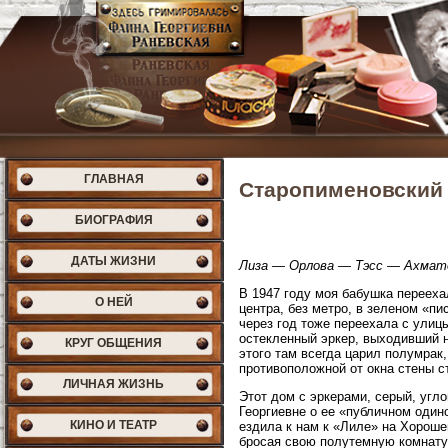
ГЛАВНАЯ
Старопименовский 
БИОГРАФИЯ
ДАТЫ ЖИЗНИ
Лиза — Орлова — Тэсс — Ахмат
В 1947 году моя бабушка перееха
О НЕЙ
центра, без метро, в зеленом «п
через год тоже переехала с улиц
остекленный эркер, выходивший н
КРУГ ОБЩЕНИЯ
этого там всегда царил полумра
противоположной от окна стены с
ЛИЧНАЯ ЖИЗНЬ
Этот дом с эркерами, серый, угл
Георгиевне о ее «публичном один
КИНО И ТЕАТР
ездила к нам к «Лиле» на Хороше
бросая свою полутемную комнату