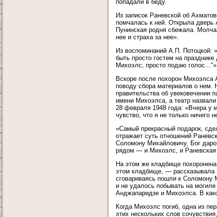
попадали в беду.
Из записок Раневской об Ахматов
помчалась к ней. Открыла дверь 
Пунинская родня сбежала. Молчал
нее и страха за нее».
Из воспоминаний А.П. Потоцкой: «
быть просто гостем на празднике 
Михоэлс, просто подаю голос..."»
Вскоре после похорон Михоэлса 
поводу сбора материалов о нем. 
правительства об увековечении 
имени Михоэлса, а театр назвали
28 февраля 1948 года: «Вчера у м
чувство, что я не только ничего н
«Самый прекрасный подарок, сде
отражает суть отношений Раневск
Соломону Михайловичу, Бог даро
рядом — и Михоэлс, и Раневская
На этом же кладбище похоронена
этом кладбище, — рассказывала 
сговариваясь пошли к Соломону 
и не удалось побывать на могиле
Анджапаридзе и Михоэлса. В как
Когда Михоэлс погиб, одна из пе
этих нескольких слов сочувствия