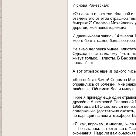
И снова Раневская:
«Он лежал в постели, больной и р
отвлечь его от этой страшной тем
Америки?" Соломон Михайлович у
дорогой, мой неповторимый».
И дневниковая запись 14 января 
моего брата, самое большое горе
Не знаю человека умнее, блистат
Однажды я сказала ему: "Есть лю
живут только... глисты. В Вас жи
сослан"...»
А вот отрывок еще из одного пис
«Дорогой, любимый Соломон Миха
оправились от болезни, мне знако
любовью. Обнимаю Вас и милую 
Ниже я приведу еще один отрывок
дружба с Анастасией Павловной П
1965 года в ВТО состоялся вечер
содержанию (достаточно сказать, 
по царящей на нем атмосфере. Вс
«Я, как, впрочем, и многие, был
— Попыталась встретиться с Фаин
окончания. Надо ли вам объяснят