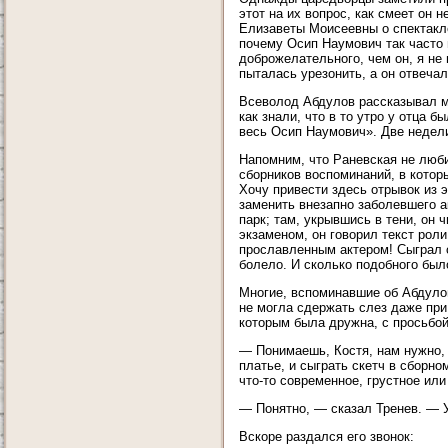
этот на их вопрос, как смеет он 
Елизаветы Моисеевны о спектакле
почему Осип Наумович так часто
доброжелательного, чем он, я не
пыталась урезонить, а он отвечал
Всеволод Абдулов рассказывал мн
как знали, что в то утро у отца 
весь Осип Наумович». Две недели
Напомним, что Раневская не люби
сборников воспоминаний, в котор
Хочу привести здесь отрывок из 
заменить внезапно заболевшего а
парк; там, укрывшись в тени, он ч
экзаменом, он говорил текст роли
прославленным актером! Сыграл о
болело. И сколько подобного был
Многие, вспоминавшие об Абдулов
не могла сдержать слез даже при 
которым была дружна, с просьбой
— Понимаешь, Костя, нам нужно, 
платье, и сыграть скетч в сборно
что-то современное, грустное ил
— Понятно, — сказал Тренев. — У
Вскоре раздался его звонок: