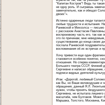
"Капитан Костров"! Ведь ты такая
не одну роль. И сыграешь замеча
замечательно, как и обещал Соло
двоих"».
Истинно одаренные люди талантли
любые трудности и испытания. Н
Раневской и Михоэлса — письмо 
с рассказом Анастасии Павловны,
воспроизвожу часть его, так как
это по причинам, мне неведомым,
существовании до конца своих дн
послала Раневской поздравительн
воспоминания об их встречах и п
Хочу привести еще один фрагмент
становится особенно понятно, ск
отношения. Но сперва комментари
Большого театра СССР, близкий 
Сергеевне и написал обращение, 
подписи видных деятелей культу
Итак: «Дорогой, любимый Соломон
как Вы, но Ваше великодушие и 
обращения, данный Я.Л. Леонтьев
нужен, чтобы пронять бездушного
Сергеевна, не испытала лишнего 
масштаба, чем Булгаков. Может 
Маршака, Толстого, Москвина, Ка