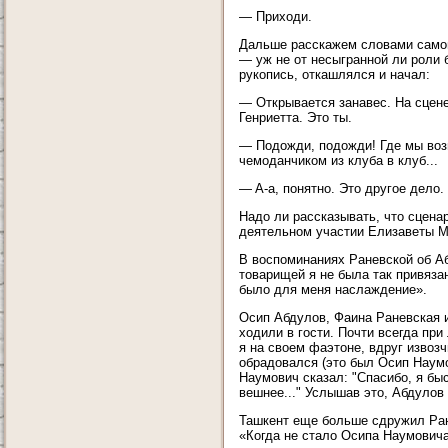
— Приходи.
Дальше расскажем словами самой
— уж не от несыгранной ли роли 
рукопись, откашлялся и начал:
— Открывается занавес. На сцене
Генриетта. Это ты.
— Подожди, подожди! Где мы воз
чемоданчиком из клуба в клуб...
— A-а, понятно. Это другое дело
Надо ли рассказывать, что сценар
деятельном участии Елизаветы 
В воспоминаниях Раневской об Абд
товарищей я не была так привяза
было для меня наслаждение».
Осип Абдулов, Фаина Раневская и
ходили в гости. Почти всегда пр
я на своем фаэтоне, вдруг извоз
обрадовался (это был Осип Наумо
Наумович сказал: "Спасибо, я быс
вешнее..." Услышав это, Абдулов
Ташкент еще больше сдружил Ране
«Когда не стало Осипа Наумовича