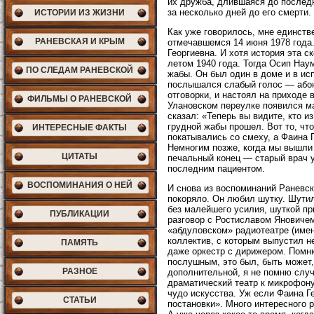
их дружба, длившаяся до послед
за несколько дней до его смерти.
ИСТОРИИ ИЗ ЖИЗНИ
Как уже говорилось, мне единств
РАНЕВСКАЯ И КРЫМ
отмечавшемся 14 июня 1978 года
Георгиевна. И хотя история эта с
летом 1940 года. Тогда Осип Нау
ПО СЛЕДАМ РАНЕВСКОЙ
жабы. Он был один в доме и в ис
послышался слабый голос — абон
отговорки, и настоял на приходе
ФИЛЬМЫ О РАНЕВСКОЙ
Улановском переулке появился ма
сказал: «Теперь вы видите, кто 
грудной жабы прошел. Вот то, чт
ИНТЕРЕСНЫЕ ФАКТЫ
покатывались со смеху, а Фаина 
Немногим позже, когда мы вышли 
ЦИТАТЫ
печальный конец — старый врач 
последним пациентом.
ВОСПОМИНАНИЯ О НЕЙ
И снова из воспоминаний Раневск
покоряло. Он любил шутку. Шутил 
без малейшего усилия, шуткой пр
ПУБЛИКАЦИИ
разговор с Ростиславом Яновичем
«абдуловском» радиотеатре (имен
коллектив, с которым выпустил н
ПАМЯТЬ
даже оркестр с дирижером. Помн
послушным, это был, быть может,
РАЗНОЕ
дополнительной, я не помню случ
драматический театр к микрофону
чудо искусства. Уж если Фаина Ге
СТАТЬИ
постановки». Много интересного 