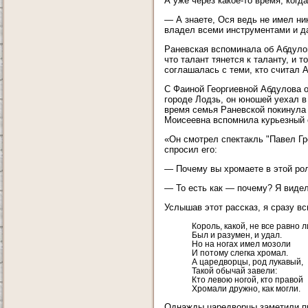
А уже через какое-то время, когд
— А знаете, Ося ведь не имел ни
владел всеми инструментами и д
Раневская вспоминала об Абдулов
что талант тянется к таланту, и
соглашалась с теми, кто считал 
С Фаиной Георгиевной Абдулова о
городе Лодзь, он юношей уехал в
время семья Раневской покинула 
Моисеевна вспомнила курьезный с
«Он смотрел спектакль "Павел Гр
спросил его:
— Почему вы хромаете в этой ро
— То есть как — почему? Я видел
Услышав этот рассказ, я сразу в
Король, какой, не все равно л
Был и разумен, и удал.
Но на ногах имел мозоли
И потому слегка хромал.
А царедворцы, род лукавый,
Такой обычай завели:
Кто левою ногой, кто правой
Хромали дружно, как могли.
Однажды царедворцы заметили пр