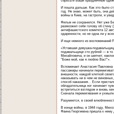
сбросьте Ваши праздничные одеж
И пошла дальше. Как это было с
год. Не знаю, может быть, она д
войны в Киев, на гастроли, и ув
Фильм не сохранился. Нет уже Бе
размозжил себе голову об стену 
антифашистского комитета 12 авг
одаренности, но не одна ли у вс
И еще немного из воспоминаний Р
«Уставшая девушка-подавальщица
подавальщице сто рублей — в то
Михайловича, и он шепчет, наклон
"Боже мой, как я люблю Вас!"».
Вспоминает Анастасия Павловна П
пассажиры начинали перемигиват
внешности, каждой клеткой своего
наказывать ни в чем не виновных,
способ наказания... Если приста
обладательница ног начинает чувс
встретиться взглядом и вновь нач
Сначала перемигивания и ухмылка
Разумеется, в своей влюбленнос
В конце войны, в 1944 году, Мих
Фаина Георгиевна пришла к нему 