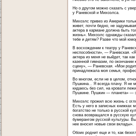
Но о другом можно сказать с увер
у Раневской и Михоэлса.
Михоэлс привез из Америки только
живет, почти бедно, не задумывая
актера в кармане должна быть тол
жизнь». Михоэлс однажды сказал 
тебе и детям? Разве что мой юмо
В восхождении к театру у Раневс
неспособности», — Раневская. «Я
актера из меня не выйдет, так ка
казенной гимназии, по окончании
сцену», — Раневская. «Мои родит
принадлежала моя семья, профес
Во многом, если не в целом, отн
Пушкина... Я всегда плачу. Я не 
кидаюсь без сил, на кровати лежи
Пушкине. Пушкин — планета» — эт
Михоэлс прожил всю жизнь с огля
Есть у него в записных книжках
богатство не только в русской кул
снова возвращался в русскую кул
бумерангом русской культуры. Вы
нее вносил новые свои вклады».
Обоих роднит еще и то, как безо