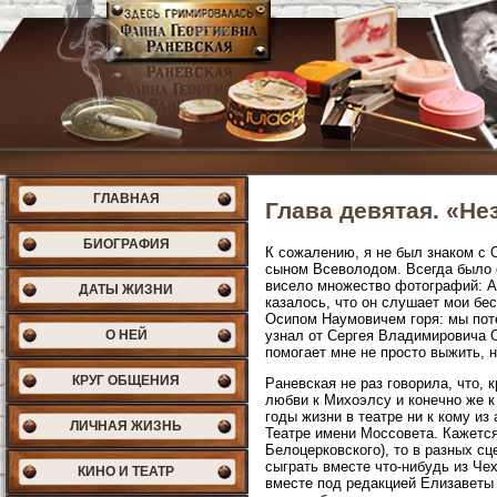
ГЛАВНАЯ
Глава девятая. «Н
БИОГРАФИЯ
К сожалению, я не был знаком с 
сыном Всеволодом. Всегда было о
висело множество фотографий: Аб
ДАТЫ ЖИЗНИ
казалось, что он слушает мои бе
Осипом Наумовичем горя: мы поте
О НЕЙ
узнал от Сергея Владимировича 
помогает мне не просто выжить, н
КРУГ ОБЩЕНИЯ
Раневская не раз говорила, что, 
любви к Михоэлсу и конечно же к
годы жизни в театре ни к кому из
ЛИЧНАЯ ЖИЗНЬ
Театре имени Моссовета. Кажется,
Белоцерковского), то в разных с
сыграть вместе что-нибудь из Че
КИНО И ТЕАТР
вместе под редакцией Елизаветы