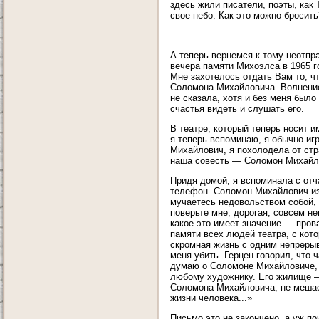
здесь жили писатели, поэты, как Т
свое небо. Как это можно бросить
А теперь вернемся к тому неотпр
вечера памяти Михоэлса в 1965 г
Мне захотелось отдать Вам то, чт
Соломона Михайловича. Волнение 
не сказала, хотя и без меня был
счастья видеть и слушать его.
В театре, который теперь носит и
я теперь вспоминаю, я обычно игр
Михайлович, я похолодела от стр
наша совесть — Соломон Михайло
Придя домой, я вспоминала с отча
телефон. Соломон Михайлович изв
мучаетесь недовольством собой, а
поверьте мне, дорогая, совсем н
какое это имеет значение — пров
памяти всех людей театра, с кото
скромная жизнь с одним непрерыв
меня убить. Герцен говорил, что 
думаю о Соломоне Михайловиче, м
любому художнику. Его жилище — 
Соломона Михайловича, не мешает
жизни человека...»
Письмо это не закончено, а уж по