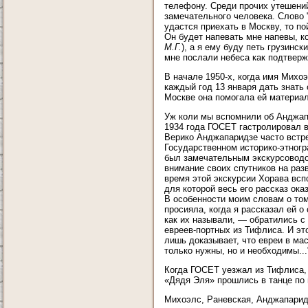
телефону. Среди прочих утешени
замечательного человека. Слово "
удастся приехать в Москву, то п
Он будет напевать мне напевы, к
М.Г.
), а я ему буду петь грузинс
мне послали небеса как подтверж
В начале 1950-х, когда имя Михо
каждый год 13 января дать знать
Москве она помогала ей материал
Уж коли мы вспомнили об Анджапа
1934 года ГОСЕТ гастролировал в
Верико Анджапаридзе часто встре
Государственном историко-этногр
был замечательным экскурсоводом
внимание своих спутников на раз
время этой экскурсии Хорава всп
для которой весь его рассказ ок
В особенности моим словам о том,
просияла, когда я рассказал ей 
как их называли, — обратились с
евреев-портных из Тифлиса. И эт
лишь доказывает, что евреи в ма
только нужны, но и необходимы...
Когда ГОСЕТ уезжал из Тифлиса,
«Дядя Эля» прошлись в танце по 
Михоэлс, Раневская, Анджапаридз