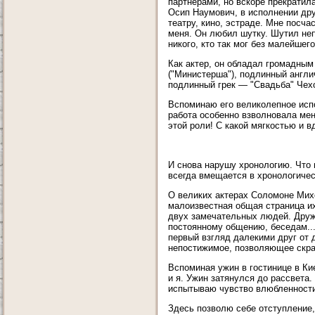
партнерами, но вскоре прекратила
Осип Наумович, в исполнении др
театру, кино, эстраде. Мне посч
меня. Он любил шутку. Шутил неп
никого, кто так мог без малейшег
Как актер, он обладал громадным
("Министерша"), подлинный англ
подлинный грек — "Свадьба" Чех
Вспоминаю его великолепное испо
работа особенно взволновала мен
этой роли! С какой мягкостью и в
И снова нарушу хронологию. Что
всегда вмещается в хронологичес
О великих актерах Соломоне Михо
малоизвестная общая страница и
двух замечательных людей. Дружб
постоянному общению, беседам...
первый взгляд далекими друг от д
непостижимое, позволяющее скра
Вспоминая ужин в гостинице в Ки
и я. Ужин затянулся до рассвета
испытываю чувство влюбленности,
Здесь позволю себе отступление