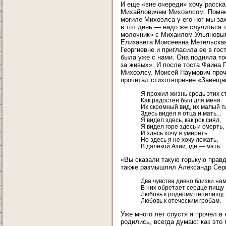
И еще «вне очереди» хочу расска
Михайловичем Михоэлсом. Помню т
могиле Михоэлса у его ног мы за
в тот день — надо же случиться 
молочник» с Михаилом Ульяновым.
Елизавета Моисеевна Метельская
Георгиевне и пригласила ее в гос
была уже с нами. Она подняла то
за живых». И после тоста Фаина 
Михоэлсу. Моисей Наумович проче
прочитал стихотворение «Завеща
Я прожил жизнь средь этих с
Как радостен был для меня
Их скромный вид, их малый п
Здесь видел я отца и мать...
Я видел здесь, как рок сиял,
Я видел горе здесь и смерть,
И здесь хочу я умереть.
Но здесь я не хочу лежать, —
В далекой Азии, где — мать.
«Вы сказали такую горькую правд
также размышлял Александр Сер
Два чувства дивно близки на
В них обретает сердце пищу
Любовь к родному пепелищу,
Любовь к отеческим гробам.
Уже много лет спустя я прочел в 
родились, всегда думаю: как это 