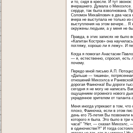
и то, сидя в кресле. И тут звоно
вчерашнего. Думала о Михоэлсе. 
сердце, так была взволнована. Пр
Соломон Михайлович в два часа но
вчера не выступала не только из-
выступления на этом вечере... Я
окружены людьми, а у меня не бы
Правда, в этих записях не было 
«Капитан Костров» она научилась 
погляжу, хорошо ли я лежу». И пе
Когда я помогал Анастасии Павло
— я, естественно, спросил, есть 
почему.
Передо мной письмо А.П. Потоцкой
«Дальше — тишина», потрясенная
отношений Михоэлса и Раневской;
дорогая Фаиночка! Вы дороги тыс
сегодня я не могу не написать В
ощущением огромного нового дыха
украденное зрителем от таланта а
Меня иногда упрекают в том, что 
плохо, Фаиночка, если в этом пи
день его 75-летия Вы позвонили
которого я была. Это было в три 
часа!" "Нет, — сказал Михоэлс, —
в одиночестве?!" И тогда состоял
играла не так, как ты умеешь! Ну