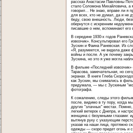
рассказ Анастасии Павловны Пото
стало Соломона Михайловича, а м
говорил... Не знаю, вправе ли я п
для всех, кто не думал, да и не 
беду, свою внешность. Люди, без
обернутся с искренним недоумени
писавшие о нем, вспоминают его 
В середине 1930-х годов Раневс
извозчик». Консультировал его 
Зускин и Фаина Раневская. Из сл
«Я, разумеется, не видела даже 
войны и после. А уж почему зак
Зускина, но это я уже могла наб
В фильме «Последний извозчик» 
Тарасова, замечательная, но сег
экранах. В книге Глеба Скороход
как Зускин, мы снимались в филь
придумала, — мы с Зускиным "мо
фотографа.
К сожалению, следы этого фильм
после, видимо в ту пору, когда 
других "злачных" местах. Помню,
легкий ветерок с Днепра, и настр
женщина с безумными глазами: иде
вытянув руку с указующим перст
указав на наши лица, протяжно с
одежды — скоро придет огонь и с