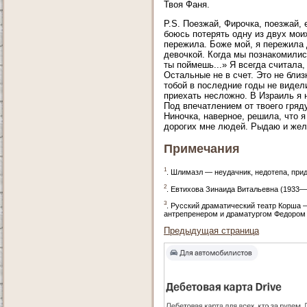
Твоя Фаня.
P.S. Поезжай, Фирочка, поезжай, 
боюсь потерять одну из двух моих
пережила. Боже мой, я пережила д
девочкой. Когда мы познакомились
ты поймешь...» Я всегда считала,
Остальные не в счет. Это не бли
тобой в последние годы не видели
приехать несложно. В Израиль я н
Под впечатлением от твоего гряд
Ниночка, наверное, решила, что я
дорогих мне людей. Рыдаю и жел
Примечания
1
. Шлимазл — неудачник, недотепа, прид
2
. Евтихова Зинаида Витальевна (1933—
3
. Русский драматический театр Корша 
антрепренером и драматургом Федором
Предыдущая страница