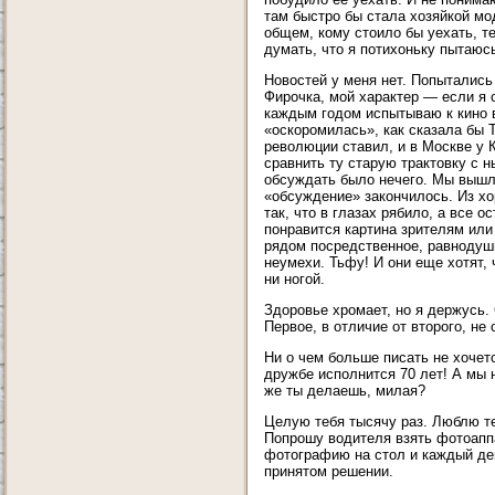
там быстро бы стала хозяйкой мод
общем, кому стоило бы уехать, те
думать, что я потихоньку пытаюс
Новостей у меня нет. Попытались 
Фирочка, мой характер — если я 
каждым годом испытываю к кино 
«оскоромилась», как сказала бы 
революции ставил, и в Москве у 
сравнить ту старую трактовку с 
обсуждать было нечего. Мы вышли
«обсуждение» закончилось. Из х
так, что в глазах рябило, а все 
понравится картина зрителям или 
рядом посредственное, равнодуш
неумехи. Тьфу! И они еще хотят, 
ни ногой.
Здоровье хромает, но я держусь.
Первое, в отличие от второго, не
Ни о чем больше писать не хочет
дружбе исполнится 70 лет! А мы 
же ты делаешь, милая?
Целую тебя тысячу раз. Люблю те
Попрошу водителя взять фотоапп
фотографию на стол и каждый ден
принятом решении.