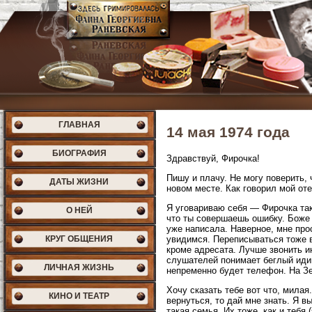
ГЛАВНАЯ
14 мая 1974 года
БИОГРАФИЯ
Здравствуй, Фирочка!
Пишу и плачу. Не могу поверить, 
ДАТЫ ЖИЗНИ
новом месте. Как говорил мой оте
Я уговариваю себя — Фирочка так 
О НЕЙ
что ты совершаешь ошибку. Боже м
уже написала. Наверное, мне прос
КРУГ ОБЩЕНИЯ
увидимся. Переписываться тоже вр
кроме адресата. Лучше звонить ин
слушателей понимает беглый идиш
ЛИЧНАЯ ЖИЗНЬ
непременно будет телефон. На З
Хочу сказать тебе вот что, милая
КИНО И ТЕАТР
вернуться, то дай мне знать. Я 
такая семья. Их тоже, как и тебя