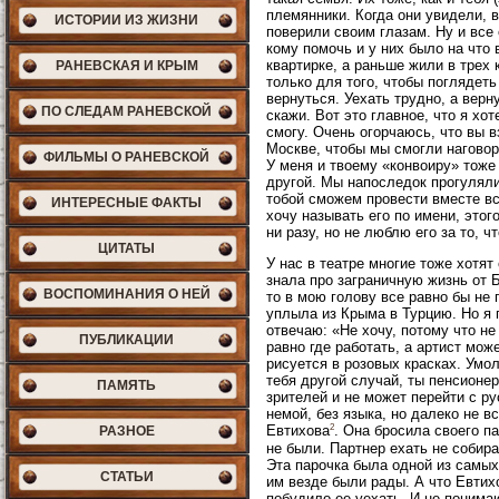
племянники. Когда они увидели, в
ИСТОРИИ ИЗ ЖИЗНИ
поверили своим глазам. Ну и все 
кому помочь и у них было на что
квартирке, а раньше жили в трех 
РАНЕВСКАЯ И КРЫМ
только для того, чтобы поглядет
вернуться. Уехать трудно, а верну
ПО СЛЕДАМ РАНЕВСКОЙ
скажи. Вот это главное, что я хо
смогу. Очень огорчаюсь, что вы в
Москве, чтобы мы смогли наговор
ФИЛЬМЫ О РАНЕВСКОЙ
У меня и твоему «конвоиру» тоже
другой. Мы напоследок прогуляли
тобой сможем провести вместе все
ИНТЕРЕСНЫЕ ФАКТЫ
хочу называть его по имени, это
ни разу, но не люблю его за то, чт
ЦИТАТЫ
У нас в театре многие тоже хотя
знала про заграничную жизнь от Б
ВОСПОМИНАНИЯ О НЕЙ
то в мою голову все равно бы не 
уплыла из Крыма в Турцию. Но я п
отвечаю: «Не хочу, потому что не
ПУБЛИКАЦИИ
равно где работать, а артист мо
рисуется в розовых красках. Умо
тебя другой случай, ты пенсионер
ПАМЯТЬ
зрителей и не может перейти с ру
немой, без языка, но далеко не 
2
Евтихова
. Она бросила своего п
РАЗНОЕ
не были. Партнер ехать не собира
Эта парочка была одной из самых
СТАТЬИ
им везде были рады. А что Евтихо
побудило ее уехать. И не понимаю