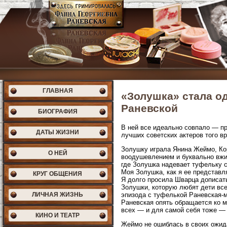
ГЛАВНАЯ
«Золушка» стала о
Раневской
БИОГРАФИЯ
В ней все идеально совпало — пр
ДАТЫ ЖИЗНИ
лучших советских актеров того в
Золушку играла Янина Жеймо, Ко
О НЕЙ
воодушевлением и буквально вжи
где Золушка надевает туфельку с
Моя Золушка, как я ее представля
КРУГ ОБЩЕНИЯ
Я долго просила Шварца дописат
Золушки, которую любят дети всег
ЛИЧНАЯ ЖИЗНЬ
эпизода с туфелькой Раневская-м
Раневская опять обращается ко м
всех — и для самой себя тоже — з
КИНО И ТЕАТР
Жеймо не ошиблась в своих ожид