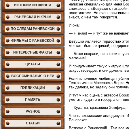
написан специально для меня Бо
ИСТОРИИ ИЗ ЖИЗНИ
снимаюсь в «Девушке с гитарой».
пластинками. Но очень оригиналь
знают, о чем там говорится.
РАНЕВСКАЯ И КРЫМ
И она:
ПО СЛЕДАМ РАНЕВСКОЙ
— Я знаю! — и тут же ее напевает
ФИЛЬМЫ О РАНЕВСКОЙ
Девушка является гордостью этог
мечтает быть актрисой, но директ
ИНТЕРЕСНЫЕ ФАКТЫ
— Боже сохрани, ни в коем случа
магазине!
ЦИТАТЫ
И придумывает такую хитрую штук
искусствоведов, и они должны вы
ВОСПОМИНАНИЯ О НЕЙ
Роли исполняют любимцы публики 
Театра имени Моссовета Борис Но
так далеки, но задачу они получ
ПУБЛИКАЦИИ
И тут у нас сцена с актером Бори
улетать куда-то в город, а он гово
ПАМЯТЬ
— Куда ты, красавица Земфира, н
РАЗНОЕ
Члены «комиссии» аплодируют. И
Раневская.
СТАТЬИ
Встреча с Раневской!.. Там все м