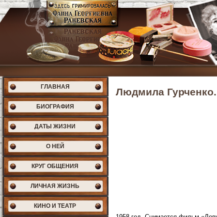
ГЛАВНАЯ
Людмила Гурченко. 
БИОГРАФИЯ
ДАТЫ ЖИЗНИ
О НЕЙ
КРУГ ОБЩЕНИЯ
ЛИЧНАЯ ЖИЗНЬ
КИНО И ТЕАТР
1958 год. Снимается фильм «Деву