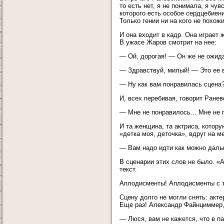
то есть нет, я не понимала, я чу
которого есть особое сердцебиени
Только гении ни на кого не похож
И она входит в кадр. Она играет 
В ужасе Жаров смотрит на нее:
— Ой, дорогая! — Он же не ожидал
— Здравствуй, милый! — Это ее 
— Ну как вам понравилась сцена
И, всех перебивая, говорит Ранев
— Мне не понравилось... Мне не 
И та женщина, та актриса, котор
«детка моя, деточка», вдруг на 
— Вам надо идти как можно дальш
В сценарии этих слов не было. «А
текст.
Аплодисменты! Аплодисменты с тр
Сцену долго не могли снять: акте
Еще раз! Александр Файнциммер,
— Люся, вам не кажется, что в п