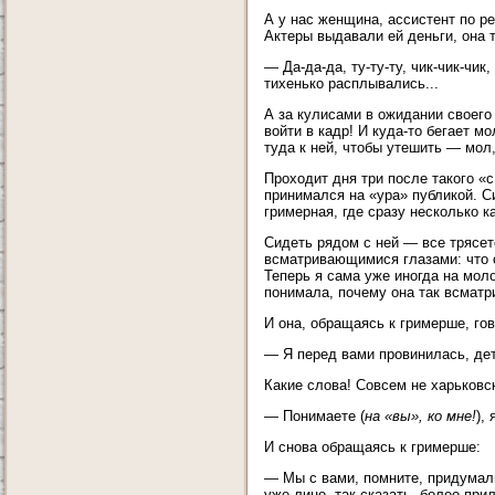
А у нас женщина, ассистент по р
Актеры выдавали ей деньги, она т
— Да-да-да, ту-ту-ту, чик-чик-чи
тихенько расплывались...
А за кулисами в ожидании своего
войти в кадр! И куда-то бегает м
туда к ней, чтобы утешить — мол
Проходит дня три после такого «
принимался на «ура» публикой. С
гримерная, где сразу несколько к
Сидеть рядом с ней — все трясет
всматривающимися глазами: что он
Теперь я сама уже иногда на моло
понимала, почему она так всматр
И она, обращаясь к гримерше, гов
— Я перед вами провинилась, дет
Какие слова! Совсем не харьковс
— Понимаете (
на «вы», ко мне!
),
И снова обращаясь к гримерше:
— Мы с вами, помните, придумали
уже лицо, так сказать, более при