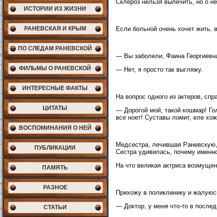
Склероз нельзя вылечить, но о н
ИСТОРИИ ИЗ ЖИЗНИ
РАНЕВСКАЯ И КРЫМ
Если больной очень хочет жить, 
ПО СЛЕДАМ РАНЕВСКОЙ
— Вы заболели, Фаина Георгиевн
ФИЛЬМЫ О РАНЕВСКОЙ
— Нет, я просто так выгляжу.
ИНТЕРЕСНЫЕ ФАКТЫ
На вопрос одного из актеров, спр
ЦИТАТЫ
— Дорогой мой, такой кошмар! Го
все ноет! Суставы ломит, еле хож
ВОСПОМИНАНИЯ О НЕЙ
Медсестра, лечившая Раневскую, 
ПУБЛИКАЦИИ
Сестра удивилась, почему именно
На что великая актриса возмущенн
ПАМЯТЬ
РАЗНОЕ
Прихожу в поликлинику и жалуюс
— Доктор, у меня что-то в послед
СТАТЬИ