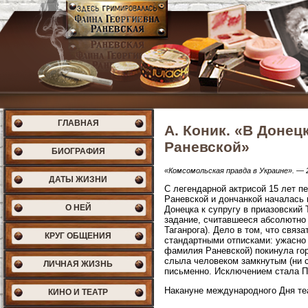
ГЛАВНАЯ
А. Коник. «В Доне
Раневской»
БИОГРАФИЯ
«Комсомольская правда в Украине». — 2
ДАТЫ ЖИЗНИ
С легендарной актрисой 15 лет 
Раневской и дончанкой началась 
О НЕЙ
Донецка к супругу в приазовский 
задание, считавшееся абсолютно 
Таганрога). Дело в том, что связ
КРУГ ОБЩЕНИЯ
стандартными отписками: ужасно 
фамилия Раневской) покинула гор
слыла человеком замкнутым (ни 
ЛИЧНАЯ ЖИЗНЬ
письменно. Исключением стала Пр
Накануне международного Дня те
КИНО И ТЕАТР