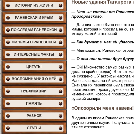
Новые здания Таганрога
ИСТОРИИ ИЗ ЖИЗНИ
— Что же хотели от Раневско
Прозоровского.
РАНЕВСКАЯ И КРЫМ
— Для них важно было все, что с
мамы, которая и просила ее об эт
ПО СЛЕДАМ РАНЕВСКОЙ
между мамой и актрисой.
— Как думаете, чем ей удалос
ФИЛЬМЫ О РАНЕВСКОЙ
— Мне кажется, Раневская отреаг
ИНТЕРЕСНЫЕ ФАКТЫ
— О чем они писали друг друг
ЦИТАТЫ
— Ой! Множество самых разных в
делала крайне редко). В ответ ма
не суждено... У актрисы никогда 
ВОСПОМИНАНИЯ О НЕЙ
Раневская давала ей «матерински
Сначала их переписка была связа
приятельские, даже дружеские. М
ПУБЛИКАЦИИ
изменениям, которые происходили
русский ампир»...
ПАМЯТЬ
«Опозорили меня навеки!
РАЗНОЕ
В одном из писем Раневская приз
другие точные науки. Получала п
эти ее откровения.
СТАТЬИ