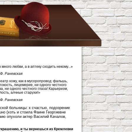
к много любви, а в аптеку сходить некому...»
Ф. Раневская
театр хожу, как в мусоропровод: фальшь,
токость, лицемерие, ни одного честного
ва, ни одного честного глаза! Карьеризм,
лость, алчные старухи!»
Ф. Раневская
ской больницы: к счастью, подозрение
но (хоть и стоила Фаине Георгиевне
нию опухоли актер Василий Качалов,
 украшению, и ты вернешься из Кремлевки