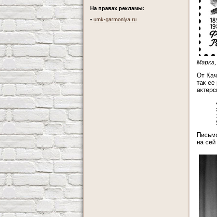
На правах рекламы:
•
umk-garmoniya.ru
Марка,
От Кач
так ее
актерс
Письмо
на сей