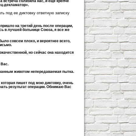
ша встреча сблизила нас, и еще крепче
ец-декламатор».
ть под ее диктовку ответную записку
 пришло на третий день после операции,
усь в лучшей больнице Союза, я все же
было совсем плохо, и вероятнее всего,
письмо.
окачественной, но сейчас она находится
 Вас.
езанным животом непередаваемая пытка.
, которая пишет под мою диктовку, очень
знать результат операции. Обнимаю Вас