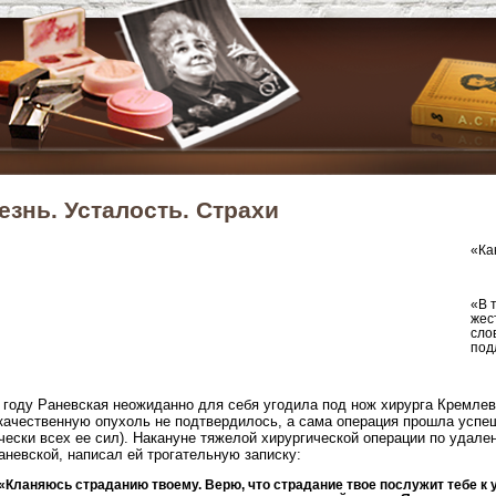
езнь. Усталость. Страхи
«Ка
«В 
жес
сло
под
 году Раневская неожиданно для себя угодила под нож хирурга Кремлев
качественную опухоль не подтвердилось, а сама операция прошла успеш
чески всех ее сил). Накануне тяжелой хирургической операции по удале
аневской, написал ей трогательную записку:
«Кланяюсь страданию твоему. Верю, что страдание твое послужит тебе к