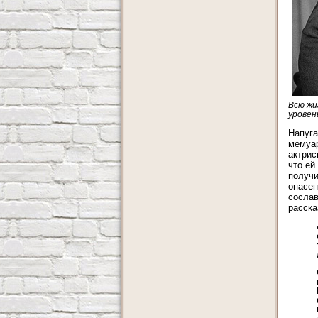
Всю жи
уровень
Напуга
мемуар
актрис
что ей
получи
опасен
сослав
расска