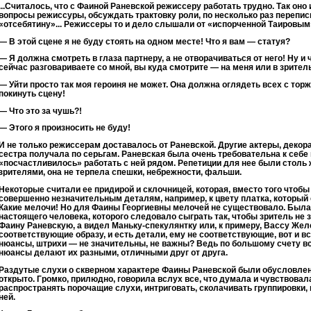
...Считалось, что с Фаиной Раневской режиссеру работать трудно. Так он
вопросы режиссуры, обсуждать трактовку роли, по несколько раз перепи
«отсебятину»... Режиссеры то и дело слышали от «испорченной Таировым
— В этой сцене я не буду стоять на одном месте! Что я вам — статуя?
— Я должна смотреть в глаза партнеру, а не отворачиваться от него! Ну и ч
сейчас разговариваете со мной, вы куда смотрите — на меня или в зрите
— Уйти просто так моя героиня не может. Она должна оглядеть всех с то
покинуть сцену!
— Что это за чушь?!
— Этого я произносить не буду!
И не только режиссерам доставалось от Раневской. Другие актеры, декор
сестра получала по серьгам. Раневская была очень требовательна к себе 
«посчастливилось» работать с ней рядом. Репетиции для нее были столь 
зрителями, она не терпела спешки, небрежности, фальши.
Некоторые считали ее придирой и склочницей, которая, вместо того чтобы 
совершенно незначительным деталям, например, к цвету платка, который е
Какие мелочи! Но для Фаины Георгиевны мелочей не существовало. Была 
настоящего человека, которого следовало сыграть так, чтобы зритель не 
Фаину Раневскую, а видел Маньку-спекулянтку или, к примеру, Вассу Жел
соответствующие образу, и есть детали, ему не соответствующие, вот и все
нюансы, штрихи — не значительны, не важны? Ведь по большому счету в
нюансы делают их разными, отличными друг от друга.
Раздутые слухи о скверном характере Фаины Раневской были обусловлены
открыто. Громко, прилюдно, говорила вслух все, что думала и чувствовал
распространять порочащие слухи, интриговать, сколачивать группировки,
ней.