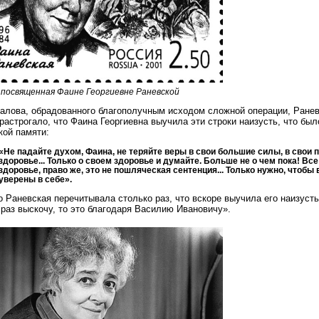
 посвященная Фаине Георгиевне Раневской
алова, обрадованного благополучным исходом сложной операции, Ранев
 растрогало, что Фаина Георгиевна выучила эти строки наизусть, что бы
кой памяти:
«Не падайте духом, Фаина, не теряйте веры в свои большие силы, в свои
здоровье... Только о своем здоровье и думайте. Больше не о чем пока! В
здоровье, право же, это не пошляческая сентенция... Только нужно, чтобы
уверены в себе».
 Раневская перечитывала столько раз, что вскоре выучила его наизусть
 раз выскочу, то это благодаря Василию Ивановичу».