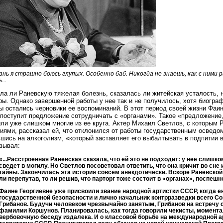
знь я страшно боюсь глупых. Особенно баб. Никогда не знаешь, как с ними 
...
ла ли Раневскую тяжелая болезнь, сказалась ли житейская усталость, н
ы. Однако завершенной работы у нее так и не получилось, хотя биогра
ы остались черновики ее воспоминаний. В этот период своей жизни Фаи
 поступит предложение сотрудничать с «органами». Такое «предложение,
ли уже слишком многие из ее круга. Актер Михаил Светлов, с которым
иями, рассказал ей, что отклонился от работы государственным осведом
шись на алкоголизм, «который заставляет его выбалтывать в подпитии 
зывал:
«...Расстроенная Раневская сказала, что ей это не подходит: у нее слишк
сведет в могилу. Но Светлов посоветовал ответить, что она кричит во сне
тайны. Закончилась эта история совсем анекдотически. Вскоре Раневской 
ли перепутав, то ли решив, что парторг тоже состоит в «органах», поспешно
Фаине Георгиевне уже присвоили звание народной артистки СССР, когда 
государственной безопасности и лично начальник контрразведки всего С
Грибанов. Будучи человеком чрезвычайно занятым, Грибанов на встречу 
фамилии Коршунов. Планировалась, как тогда говорили чекисты, момента
вербовочную беседу издалека. И о классовой борьбе на международной ар