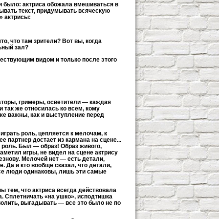
о и было: актриса обожала вмешиваться в
сывать текст, придумывать всяческую
» актрисы:
то, что там зрители? Вот вы, когда
льный зал?
ржествующим видом и только после этого
аторы, гримеры, осветители — каждая
и так же относилась ко всем, кому
же важны, как и выступление перед
играть роль, цепляется к мелочам, к
е партнер достает из кармана на сцене...
роль. Был — образ! Образ живого,
заметил игры, не видел на сцене актрису
езнову. Мелочей нет — есть детали,
. Да и кто вообще сказал, что детали,
се люди одинаковы, лишь эти самые
 тем, что актриса всегда действовала
а. Сплетничать «на ушко», исподтишка
 юлить, выгадывать — все это было не по