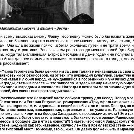
 Маргариты Львовны в фильме «Весна»
и всему вышесказанному Фаину Георгиевну можно было бы назвать жен
дов, не боялась открыто высказывать свое мнение, никому не льстила, б
ам. Она шла по жизни прямо: избегая окольных путей и не тратя время 
 поэтому строптивая Раневская сыграла гораздо меньше ролей (до обид
ы, когда талантливейшая актриса месяцами и даже годами не получала
ы были для нее самыми страшными, страшнее пережитого голода, эваку
 рассказывает:
«Фаина Георгиевна была ценима им за свой талант и ненавидима за свой х
зависеть ни от режиссеров, ни от тех, кто руководил культурой, зачастую 
признавал и любил народ, не нуждавшийся в посредниках и указчиках для
награды, статьи в прессе — это зависело. И здесь Фаину Раневскую обдел
обходили наградами и похвалами. Награды и похвалы мало значили для Фа
ролей, без сцены она просто задыхалась.
Рассказывают, что Завадский часто собирал труппу для бесед. Повод мо
Гамзатова или Евгения Евтушенко, ремарковская «Триумфальная арка», 
Александровичем, или даже... его вещий сон, бывало и такое. Беседы, по
Величественными, напыщенными, картинными — он умел это. Раневскую ка
почему вы не ходите на беседы Завадского о профессии артиста? Это так 
уклонилась бы от ответа или придумала бы какую-то отговорку. Раневская
мессы в борделе. Да и что за новости?! Знаете, что снится Завадскому? Ч
стене. Бедный! Как это, наверное, скучно лежать в Кремлевской стене — ни
его гипсовый бюст. По-моему, это ошибка. Он давно должен быть в мраморе