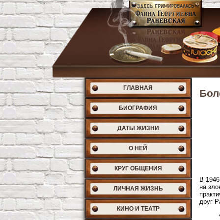
ГЛАВНАЯ
Бол
БИОГРАФИЯ
ДАТЫ ЖИЗНИ
О НЕЙ
КРУГ ОБЩЕНИЯ
В 1946
на зло
ЛИЧНАЯ ЖИЗНЬ
практи
друг Р
КИНО И ТЕАТР