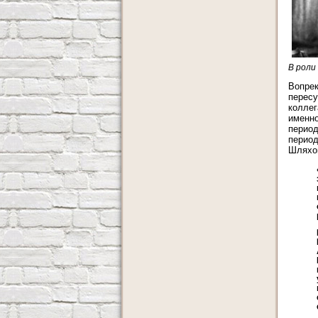
В роли
Вопрек
пересу
коллег
именно
период
период
Шляхов