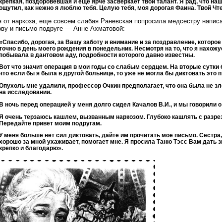
крепкая, поздоровевшая и еще ярче засверкает твой талант. Я рад, что на
ощутил, как нежно я люблю тебя. Целую тебя, моя дорогая Фаина. Твой Чт
 от наркоза, еще совсем слабая Раневская попросила медсестру написа
ву и письмо подруге — Анне Ахматовой:
«Спасибо, дорогая, за Вашу заботу и внимание и за поздравление, которое
точно в день моего рождения в понедельник. Несмотря на то, что я нахож
побывала в дантовом аду, подробности которого давно известны.
Вот что значит операция в мои годы со слабым сердцем. На вторые сутки 
что если бы я была в другой больнице, то уже не могла бы диктовать это 
Опухоль мне удалили, профессор Очкин предполагает, что она была не зл
на исследовании.
В ночь перед операцией у меня долго сидел Качалов В.И., и мы говорили о
Я очень терзаюсь кашлем, вызванным наркозом. Глубоко кашлять с разр
Передайте привет моим подругам.
У меня больше нет сил диктовать, дайте им прочитать мое письмо. Сестра
хорошо за мной ухаживает, помогает мне. Я просила Таню Тэсс Вам дать 
крепко и благодарю».