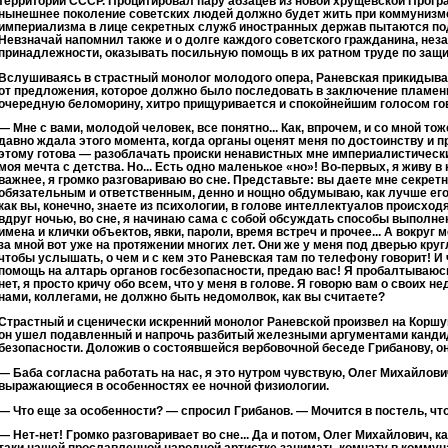
территории СССР. Процитировал пару абзацев из новой хрущевской Програ
нынешнее поколение советских людей должно будет жить при коммунизме
империализма в лице секретных служб иностранных держав пытаются по
Невзначай напомнил также и о долге каждого советского гражданина, нез
принадлежности, оказывать посильную помощь в их ратном труде по защи
Вслушиваясь в страстный монолог молодого опера, Раневская прикидывала
от предложения, которое должно было последовать в заключение пламенн
очередную беломорину, хитро прищуривается и спокойнейшим голосом го
— Мне с вами, молодой человек, все понятно... Как, впрочем, и со мной тоже
давно ждала этого момента, когда органы оценят меня по достоинству и п
этому готова — разоблачать происки ненавистных мне империалистических
моя мечта с детства. Но... Есть одно маленькое «но»! Во-первых, я живу в
важнее, я громко разговариваю во сне. Представьте: вы даете мне секретн
обязательным и ответственным, денно и нощно обдумываю, как лучше ег
как вы, конечно, знаете из психологии, в голове интеллектуалов происхо
вдруг ночью, во сне, я начинаю сама с собой обсуждать способы выполн
имена и клички объектов, явки, пароли, время встреч и прочее... А вокруг
за мной вот уже на протяжении многих лет. Они же у меня под дверью круг
чтобы услышать, о чем и с кем это Раневская там по телефону говорит! И 
помощь на алтарь органов госбезопасности, предаю вас! Я пробалтываюсь, 
нет, я просто кричу обо всем, что у меня в голове. Я говорю вам о своих 
нами, коллегами, не должно быть недомолвок, как вы считаете?
Страстный и сценически искренний монолог Раневской произвел на Коршу
он ушел подавленный и напрочь разбитый железными аргументами канди
безопасности. Доложив о состоявшейся вербовочной беседе Грибанову, он
— Баба согласна работать на нас, я это нутром чувствую, Олег Михайлови
выражающиеся в особенностях ее ночной физиологии.
— Что еще за особенности? — спросил Грибанов. — Мочится в постель, чт
— Нет-нет! Громко разговаривает во сне... Да и потом, Олег Михайлович, к
таки нашей прославленной народной артистке занимать комнату в коммун