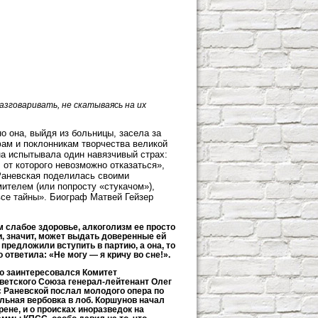
разговаривать, не скатываясь на их
о она, выйдя из больницы, засела за
фам и поклонникам творчества великой
на испытывала один навязчивый страх:
 от которого невозможно отказаться»,
 Раневская поделилась своими
ителем (или попросту «стукачом»),
все тайны». Биограф Матвей Гейзер
ом слабое здоровье, алкоголизм ее просто
 и, значит, может выдать доверенные ей
предложили вступить в партию, а она, то
 ответила: «Не могу — я кричу во сне!».
ею заинтересовался Комитет
оветского Союза генерал-лейтенант Олег
с Раневской послал молодого опера по
льная вербовка в лоб. Коршунов начал
ене, и о происках иноразведок на