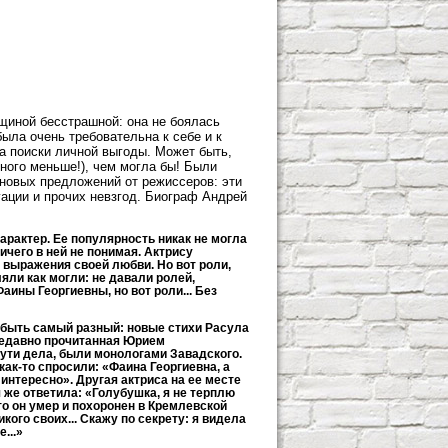
щиной бесстрашной: она не боялась
ыла очень требовательна к себе и к
на поиски личной выгоды. Может быть,
ного меньше!), чем могла бы! Были
 новых предложений от режиссеров: эти
ации и прочих невзгод. Биограф Андрей
арактер. Ее популярность никак не могла
ничего в ней не понимая. Актрису
 выражения своей любви. Но вот роли,
яли как могли: не давали ролей,
ины Георгиевны, но вот роли... Без
г быть самый разный: новые стихи Расула
недавно прочитанная Юрием
 сути дела, были монологами Завадского.
к-то спросили: «Фаина Георгиевна, а
интересно». Другая актриса на ее месте
 же ответила: «Голубушка, я не терплю
то он умер и похоронен в Кремлевской
кого своих... Скажу по секрету: я видела
...»