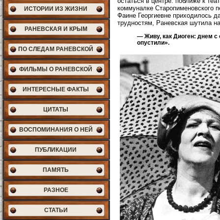
остаться в центре: поближе к те
коммуналке Старопименовского пе
ИСТОРИИ ИЗ ЖИЗНИ
Фаине Георгиевне приходилось д
трудностям, Раневская шутила на
РАНЕВСКАЯ И КРЫМ
— Живу, как Диоген: днем с
опустили».
ПО СЛЕДАМ РАНЕВСКОЙ
ФИЛЬМЫ О РАНЕВСКОЙ
ИНТЕРЕСНЫЕ ФАКТЫ
ЦИТАТЫ
ВОСПОМИНАНИЯ О НЕЙ
ПУБЛИКАЦИИ
ПАМЯТЬ
РАЗНОЕ
СТАТЬИ