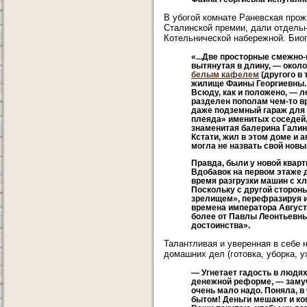
В убогой комнате Раневская прож
Сталинской премии, дали отдель
Котельнической набережной. Биог
«...Две просторные смежно-
вытянутая в длину, — около
белым кафелем
(другого в 
жилище Фаины Георгиевны. 
Всюду, как и положено, — 
разделен пополам чем-то в
даже подземный гараж для
плеяда» именитых соседей, 
знаменитая балерина Галин
Кстати, жил в этом доме и 
могла не назвать свой нов
Правда, были у новой кварт
Вдобавок на первом этаже д
время разгрузки машин с хл
Поскольку с другой сторон
зрелищем», перефразируя и
времена императора Августа
более от Павлы Леонтьевны.
достоинства».
Талантливая и уверенная в себе 
домашних дел (готовка, уборка, 
— Угнетает гадость в людях
денежной реформе, — замучи
очень мало надо. Поняла, 
бытом! Деньги мешают и когд