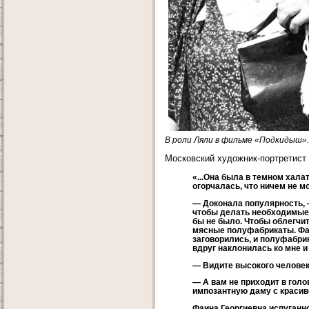
В роли Ляли в фильме «Подкидыш». 
Московский художник-портретист 
«...Она была в темном хала
огорчалась, что ничем не м
— Доконала популярность, —
чтобы делать необходимые п
бы не было. Чтобы облегчит
мясные полуфабрикаты. Фаин
заговорились, и полуфабри
вдруг наклонилась ко мне и
— Видите высокого человека
— А вам не приходит в голов
импозантную даму с красиво
Фаина Георгиевна испуганн