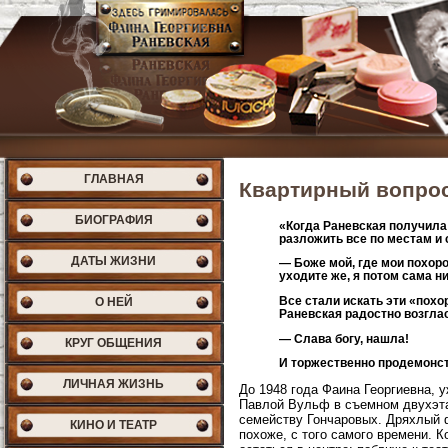
ГЛАВНАЯ
Квартирный вопро
БИОГРАФИЯ
«Когда Раневская получила
разложить все по местам и 
ДАТЫ ЖИЗНИ
— Боже мой, где мои похо
уходите же, я потом сама ни
Все стали искать эти «похо
О НЕЙ
Раневская радостно возгла
— Слава богу, нашла!
КРУГ ОБЩЕНИЯ
И торжественно продемонст
ЛИЧНАЯ ЖИЗНЬ
До 1948 года Фаина Георгиевна, у
Павлой Вульф в съемном двухэта
семейству Гончаровых. Дряхлый ф
КИНО И ТЕАТР
похоже, с того самого времени. 