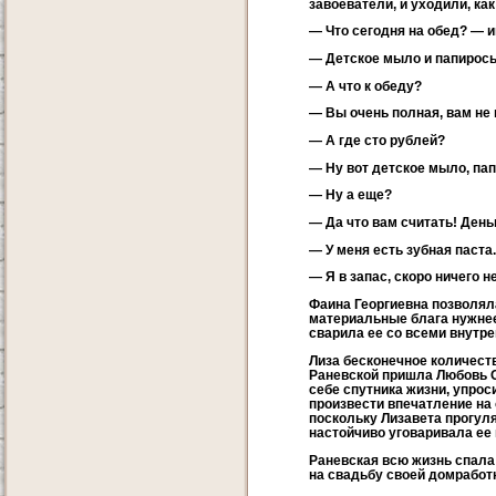
завоеватели, и уходили, как
— Что сегодня на обед? — и
— Детское мыло и папиросы
— А что к обеду?
— Вы очень полная, вам не 
— А где сто рублей?
— Ну вот детское мыло, па
— Ну а еще?
— Да что вам считать! День
— У меня есть зубная паста.
— Я в запас, скоро ничего не
Фаина Георгиевна позволяла
материальные блага нужнее.
сварила ее со всеми внутре
Лиза бесконечное количеств
Раневской пришла Любовь О
себе спутника жизни, упрос
произвести впечатление на 
поскольку Лизавета прогуля
настойчиво уговаривала ее
Раневская всю жизнь спала
на свадьбу своей домработ