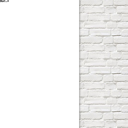
вы!..»