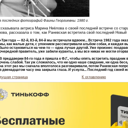
з последних фотографий Фаины Георгиевны. 1980 г.
ссказывала актриса Марина Неёлова о своей последней встрече со стар
ова, рассказала о том, как Раневская встретила свой последний Новый 
«Три года — 82-й, 83-й, 84-й мы встречали вдвоем... Встреча 1982 года о
мы, как малые дети, с упоением рассматривали альбом собак, и каждая 
было остановиться на чем-то — одна лучше другой. Уже произнес поздра
очередной правитель, уже забили куранты, а мы все никак не могли оторв
В преддверии 84-го года я пришла к Ф.Г., чтобы опять встретить праздник
очень слабой. Так уж сложилось, что ни одно наше свидание, ни одна бес
на этот раз мы сначала вполголоса разговаривали, потом Раневская попрос
в двенадцатом часу она закрыла глаза. И уснула... Последний год своей жи
дущая страница
К оглавлению