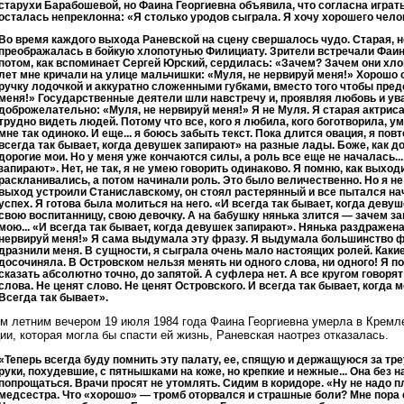
старухи Барабошевой, но Фаина Георгиевна объявила, что согласна играт
осталась непреклонна: «Я столько уродов сыграла. Я хочу хорошего челов
Во время каждого выхода Раневской на сцену свершалось чудо. Старая, 
преображалась в бойкую хлопотунью Филициату. Зрители встречали Фаин
потом, как вспоминает Сергей Юрский, сердилась: «Зачем? Зачем они хл
лет мне кричали на улице мальчишки: «Муля, не нервируй меня!» Хорош
ручку лодочкой и аккуратно сложенными губками, вместо того чтобы пред
меня!» Государственные деятели шли навстречу и, проявляя любовь и ува
доброжелательно: «Муля, не нервируй меня!» Я не Муля. Я старая актриса
трудно видеть людей. Потому что все, кого я любила, кого боготворила, 
мне так одиноко. И еще... я боюсь забыть текст. Пока длится овация, я по
всегда так бывает, когда девушек запирают» на разные лады. Боже, как д
дорогие мои. Но у меня уже кончаются силы, а роль все еще не началась...
запирают». Нет, не так, я не умею говорить одинаково. Я помню, как выхо
раскланивались, а потом начинали роль. Это было величественно. Но я не
выход устроили Станиславскому, он стоял растерянный и все пытался н
успех. Я готова была молиться на него. «И всегда так бывает, когда девуш
свою воспитанницу, свою девочку. А на бабушку нянька злится — зачем зап
мою... «И всегда так бывает, когда девушек запирают». Нянька раздражен
нервируй меня!» Я сама выдумала эту фразу. Я выдумала большинство ф
дразнили меня. В сущности, я сыграла очень мало настоящих ролей. Какие
досочиняла. В Островском нельзя менять ни одного слова, ни одного! Я п
сказать абсолютно точно, до запятой. А суфлера нет. А все кругом говорят
слова. Не ценят слово. Не ценят Островского. И всегда так бывает, когда 
Всегда так бывает».
 летним вечером 19 июля 1984 года Фаина Георгиевна умерла в Кремле
ии, которая могла бы спасти ей жизнь, Раневская наотрез отказалась.
«Теперь всегда буду помнить эту палату, ее, спящую и держащуюся за тре
руки, похудевшие, с пятнышками на коже, но крепкие и нежные... Она без н
попрощаться. Врачи просят не утомлять. Сидим в коридоре. «Ну не надо п
медсестра. Что «хорошо» — тромб оторвался и страшные боли? Мне пора е