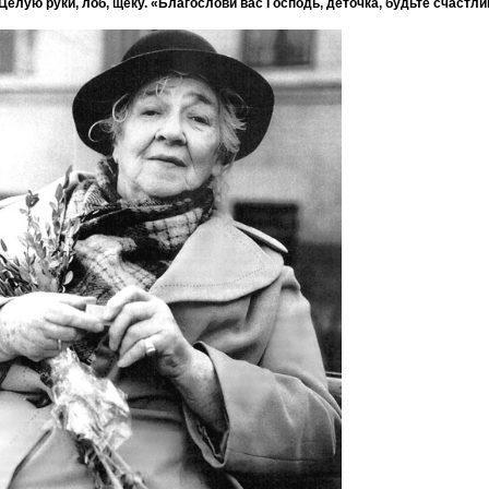
Целую руки, лоб, щеку. «Благослови вас Господь, деточка, будьте счастли