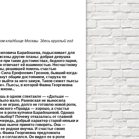
ом кладбище Москвы. Здесь круглый год
филовича Барабошева, подыскивает для
иксены другие планы: добрая девушка
я при таких достоинствах, бедного парня,
н отвечает ей взаимностью. Несчастному
ны, решившей помочь счастью
 Сила Ерофеевич Грознов, бывший когда-
анут общим достоянием, старуха по
 выйти за него замуж. Таков сюжет пьесы
». Пьесы, в которой Фаина Георгиевна
жизни...
лишь в одном спектакле — «Дальше —
 было мало. Раневская не выносила
 не играю, долго не готовлю новой роли,
ровского «Правда — хорошо, а счастье
ее в роли купчихи Барабошевой. Однако
 выбор? Почему отказалась от главной
чередь, добрый характер старой няньки и
как нынче принято говорить. Она —
ее родная внучка. И счастье своих
. Фаина Георгиевна предложила
 и согласился. Он видел ее в роли