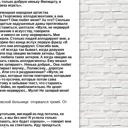
ь только добрую няньку Филицату, и
ека играть».
немощная народная артистка
у Георгиевну аплодисментами, а она
опают? Они любят меня? За что? Сколько
о одетые надушенные дамы протягивали
ставиться, шептали: «Муля, не нервируй
жение к искусству, говорили
 и никого не хочу нервировать. Мне
умерли. Столько людей аплодируют мне, а
вторяю без конца вслух первую фразу «И
олго они аплодируют. Спасибо вам,
 «И всегда так бывает, когда девушек
дили под овацию великие актеры. Одни
 любила таких актеров. А когда овацию на
ачать сквозь аплодисменты. Ему мешал
ек запирают». Нянька добрая... Она любит
ирает внучку... Поликсену... дорогую
а. Или это я раздраженная? «Муля, не
раз, которые потом повторяли, которыми
-то кусочки, которые потом сама
отому и забываю текст, что стараюсь
 бойко, но приблизительно. Не ценят
меня нервируют... Муля! Не запирай меня!
вской больнице: оторвался тромб. От
угольник, висящий из-под потолка, ее
ас, а мы без нее! Я успела только
лакать, все будет хорошо», — говорит мне
хать на спектакль. Иду прощаться.