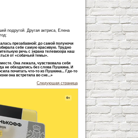
шей подругой. Другая актриса, Елена
год:
казалась презабавной: до самой полуночи
выбирала себе самую красивую. Трудно
вительную речь с экрана телевизора наш
аться от «собачьей темы».
 вместе. Она лежала, чувствовала себя
еда не обходились без слова Пушкина. И
ила почитать что-то из Пушкина... Где-то
зни она встретила во сне...»
Следующая страница