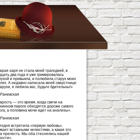
арая харя не стала моей трагедией, в
дцать два года я уже гримировалась
рухой и привыкла, и полюбила старух моих
олях. А недавно написала моей сверстнице:
арухи, я любила вас, будьте бдительны!»
Раневская
арость — это время, когда свечи на
нинном пироге обходятся дороже самого
ога, а половина мочи идет на анализы».
Раневская
годня встретила «первую любовь».
кает вставными челюстями, а какая это
а прелесть. Мы оба стеснялись нашей
рости».