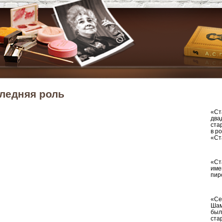
ледняя роль
«Ст
два
ста
в р
«Ст
«Ст
име
пир
«Се
Шам
был
ста