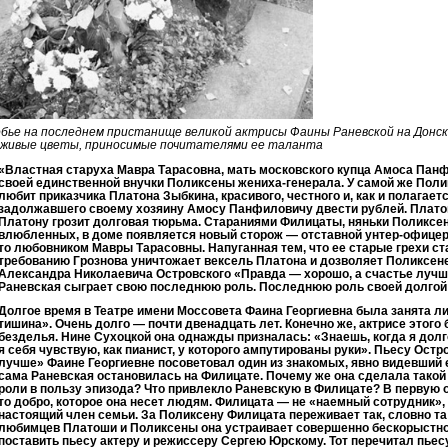
бье на последнем пристанище великой актрисы Фаины Раневской на Донск
живые цветы, приносимые почитателями ее таланта
«Властная старуха Мавра Тарасовна, мать московского купца Амоса Пан
своей единственной внучки Поликсены жениха-генерала. У самой же Пол
любит приказчика Платона Зыбкина, красивого, честного и, как и полагаетс
задолжавшего своему хозяину Амосу Панфиловичу двести рублей. Плато
Платону грозит долговая тюрьма. Стараниями Филицаты, няньки Поликсе
влюбленных, в доме появляется новый сторож — отставной унтер-офицер
то любовником Мавры Тарасовны. Напуганная тем, что ее старые грехи ст
требованию Грознова уничтожает вексель Платона и дозволяет Поликсене
Александра Николаевича Островского «Правда — хорошо, а счастье лучше
Раневская сыграет свою последнюю роль. Последнюю роль своей долгой 
Долгое время в Театре имени Моссовета Фаина Георгиевна была занята 
тишина». Очень долго — почти двенадцать лет. Конечно же, актрисе этого
безделья. Нине Сухоцкой она однажды призналась: «Знаешь, когда я долго
я себя чувствую, как пианист, у которого ампутированы руки». Пьесу Ост
лучше» Фаине Георгиевне посоветовал один из знакомых, явно видевший 
сама Раневская остановилась на Филицате. Почему же она сделала такой
роли в пользу эпизода? Что привлекло Раневскую в Филицате? В первую о
то добро, которое она несет людям. Филицата — не «наемный сотрудник», 
настоящий член семьи. За Поликсену Филицата переживает так, словно та 
любимцев Платоши и Поликсены она устраивает совершенно бескорыстно
поставить пьесу актеру и режиссеру Сергею Юрскому. Тот перечитал пьесу