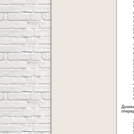
Душным
операц