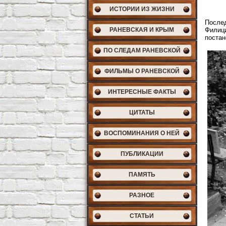
ИСТОРИИ ИЗ ЖИЗНИ
Послед
РАНЕВСКАЯ И КРЫМ
Филици
постан
ПО СЛЕДАМ РАНЕВСКОЙ
ФИЛЬМЫ О РАНЕВСКОЙ
ИНТЕРЕСНЫЕ ФАКТЫ
ЦИТАТЫ
ВОСПОМИНАНИЯ О НЕЙ
ПУБЛИКАЦИИ
ПАМЯТЬ
РАЗНОЕ
СТАТЬИ