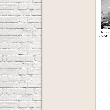
Надгро
лежат 