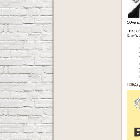
Одна и
Так ра
Камбур
Преды