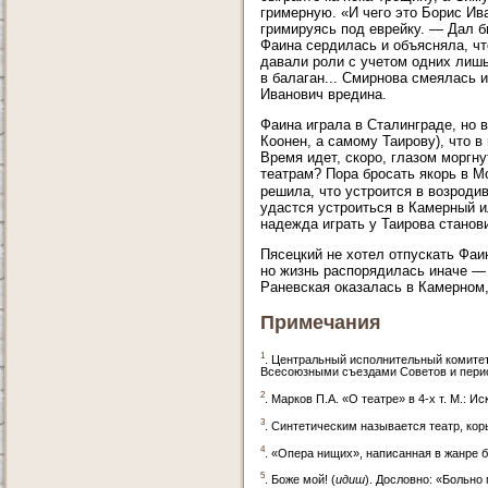
гримерную. «И чего это Борис Ив
гримируясь под еврейку. — Дал б
Фаина сердилась и объясняла, чт
давали роли с учетом одних лиш
в балаган... Смирнова смеялась и
Иванович вредина.
Фаина играла в Сталинграде, но 
Коонен, а самому Таирову), что в
Время идет, скоро, глазом моргн
театрам? Пора бросать якорь в М
решила, что устроится в возроди
удастся устроиться в Камерный ил
надежда играть у Таирова станов
Пясецкий не хотел отпускать Фаи
но жизнь распорядилась иначе — 
Раневская оказалась в Камерном,
Примечания
1
. Центральный исполнительный комите
Всесоюзными съездами Советов и пери
2
. Марков П.А. «О театре» в 4-х т. М.: Ис
3
. Синтетическим называется театр, кор
4
. «Опера нищих», написанная в жанре 
5
. Боже мой! (
идиш
). Дословно: «Больно 