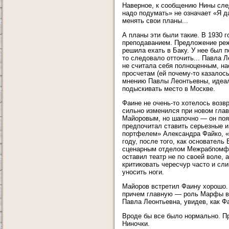
Наверное, к сообщению Нины след
надо подумать» не означает «Я да
менять свои планы...
А планы эти были такие. В 1930 г
преподаванием. Предложение реж
решила ехать в Баку. У нее был п
то следовало отточить... Павла 
не считала себя полноценным, на
просчетам (ей почему-то казалос
мнению Павлы Леонтьевны, идеаль
подыскивать место в Москве.
Фаине не очень-то хотелось возвр
сильно изменился при новом гла
Майоровым, но шапочно — он появ
предпочитал ставить серьезные и
портфелем» Александра Файко, «
году, после того, как основатель
сценарным отделом Межрабпомфил
оставил театр не по своей воле,
критиковать чересчур часто и сл
уносить ноги.
Майоров встретил Фаину хорошо. 
причем главную — роль Марфы в 
Павла Леонтьевна, увидев, как Ф
Вроде бы все было нормально. Пр
Ниночки.