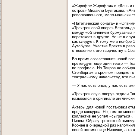
«Жирофле-Жирофля» и «День и но
остров» Михаила Булгакова, «Ант
революционного, мало-мальски со
«Патетическая соната» и «Оптими
«Трехгрошовой опере» Бертольда 
между «обличением буржуазных н
перетекает в другое. Но не в слу
как следует. К тому же в ноябре 
Аугсбурге. Участие Брехта в рев
отношение к его творчеству в Со
Во время согласования новой пос
претендует еще один театр — Теа
по профилю. Но Таиров не собир
Стенбергам в срочном порядке го
театральному начальству, что пь
— У нас есть опыт, у нас есть имя
«Трехгрошовую оперу» отдали Таи
назывался в оригинале английски
Актеры для новой постановки отб
вроде конкурса. Но, тем не менее
коллектив не успел «сыграться». 
Пичем. Образу гротескной пьянчу
Коонен в очередной раз напомнил
своей племяннице Ниночке, а та 