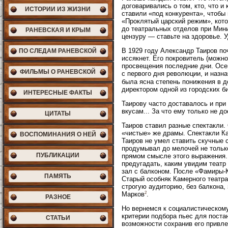
договаривались о том, кто, что и
ИСТОРИИ ИЗ ЖИЗНИ
ставили «под конкурента», чтобы
«Проклятый царский режим», кот
до театральных отделов при Мин
РАНЕВСКАЯ И КРЫМ
цензуру — ставьте на здоровье. 
В 1929 году Александр Таиров по
ПО СЛЕДАМ РАНЕВСКОЙ
иссякнет. Его покровитель (можн
просвещения последние дни. Осен
ФИЛЬМЫ О РАНЕВСКОЙ
с первого дня революции, и наз
была ясна степень понижения в д
директором одной из городских б
ИНТЕРЕСНЫЕ ФАКТЫ
Таирову часто доставалось и при
вкусам... За что ему только не д
ЦИТАТЫ
Таиров ставил разные спектакли.
«чистые» же драмы. Спектакли Ка
ВОСПОМИНАНИЯ О НЕЙ
Таиров не умел ставить скучные 
продумывал до мелочей не только
ПУБЛИКАЦИИ
прямом смысле этого выражения.
предугадать, каким увидим театр
зал с балконом. После «Фамиры-
ПАМЯТЬ
Старый особняк Камерного театра
строгую аудиторию, без балкона
2
Марков
.
РАЗНОЕ
Но вернемся к социалистическому
критерии подбора пьес для поста
СТАТЬИ
возможности сохранив его привле