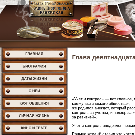
ГЛАВНАЯ
Глава девятнадцат
БИОГРАФИЯ
ДАТЫ ЖИЗНИ
О НЕЙ
«Учет и контроль — вот главное,
КРУГ ОБЩЕНИЯ
коммунистического общества», —
же родился анекдот, который рас
контроль за учетом, и надзор за 
ЛИЧНАЯ ЖИЗНЬ
за ревизией».
Учет и контроль внедрялся повсюд
КИНО И ТЕАТР
Раньше каждый ставил что хотел,