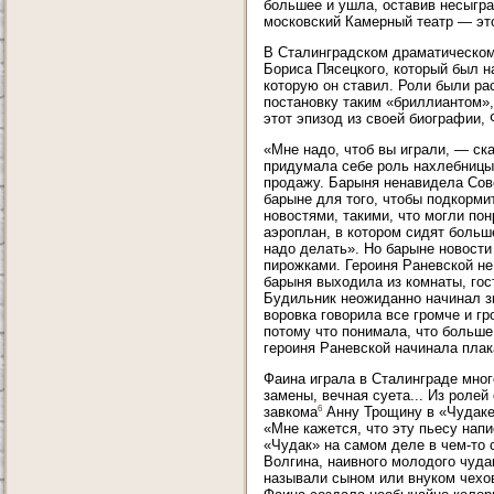
большее и ушла, оставив несыгра
московский Камерный театр — это
В Сталинградском драматическом 
Бориса Пясецкого, который был н
которую он ставил. Роли были ра
постановку таким «бриллиантом»,
этот эпизод из своей биографии,
«Мне надо, чтоб вы играли, — ск
придумала себе роль нахлебницы 
продажу. Барыня ненавидела Сов
барыне для того, чтобы подкорм
новостями, такими, что могли по
аэроплан, в котором сидят больше
надо делать». Но барыне новости
пирожками. Героиня Раневской н
барыня выходила из комнаты, гос
Будильник неожиданно начинал зв
воровка говорила все громче и гр
потому что понимала, что больше
героиня Раневской начинала плак
Фаина играла в Сталинграде мног
замены, вечная суета... Из роле
6
завкома
Анну Трощину в «Чудаке»
«Мне кажется, что эту пьесу нап
«Чудак» на самом деле в чем-то 
Волгина, наивного молодого чуда
называли сыном или внуком чехо