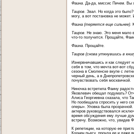
Фаина
. Да-да, миссис Пичем. Вы 
Таиров
. Звал. Но когда это было
могу, а вот постановка не может.
Фаина (теряется еще сильнее)
.
Таиров
. Не знаю. Это меня мало 
что-то получится. Прощайте, Фаи
Фаина
. Прощайте.
Таиров (снова уткнувшись в книг
Изнервничавшись и как следует н
себя в том, что мечта вот-вот сб
сезона в Смоленске вкупе с летн
черный день, а в Днепропетровск
почувствовать себя москвичкой.
Ниночка встретила Фаину радостн
Яковлевич обещал подумать? Отчи
Алиса Георгиевна сказала, что Т
Но пообещала спросить у него се
оперы». Уловка была прозрачной.
актеров руководствовался исключ
время обсуждения ему лучше дума
встречу. Возможно, что, увидев Ф
К репетиции, на которую ее приг
Коонен пьесу, прочла ее и даже в