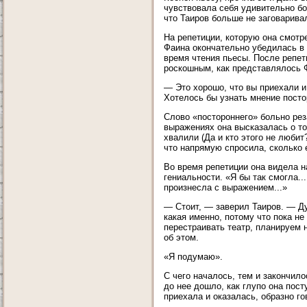
чувствовала себя удивительно бо
что Таиров больше не заговаривал
На репетиции, которую она смотр
Фаина окончательно убедилась в 
время чтения пьесы. После репет
роскошным, как представлялось Ф
— Это хорошо, что вы приехали и
Хотелось бы узнать мнение посто
Слово «постороннего» больно рез
выражениях она высказалась о то
хвалили (Да и кто этого не люби
что напрямую спросила, сколько 
Во время репетиции она видела н
гениальности. «Я бы так смогла..
произнесла с выражением...»
— Стоит, — заверил Таиров. — Ду
какая именно, потому что пока н
перестраивать театр, планируем 
об этом.
«Я подумаю».
С чего началось, тем и закончило
до нее дошло, как глупо она пос
приехала и оказалась, образно го