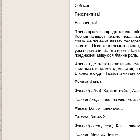
Соблазн!
Перспектива!
Наконец-то!
Фаина сразу же представила себе
Коонен напишет письмо, пока пись
сразу же побежит давать телеграм
занята... Пока телеграмма приде
уйма времени. За это время Таиро
предназначавшуюся Фаине роль. Ш
Фаина в деталях представила сле
книжные стеллажи вдоль стен, на
В кресле сидит Таиров и читает 
Входит Фаина.
Фаина (робко)
. Здравствуйте, Ал
Таиров (отрывает взгляд от кни
Фаина
. Вот, я приехала...
Таиров
. Зачем?
Фаина (растерянно)
. Как — зачем
Таиров
. Миссис Пичем.