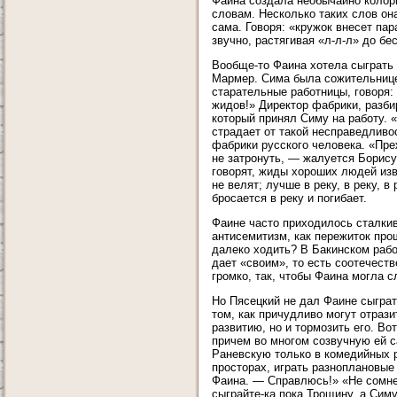
Фаина создала необычайно колор
словам. Несколько таких слов он
сама. Говоря: «кружок внесет па
звучно, растягивая «л-л-л» до бе
Вообще-то Фаина хотела сыграть
Мармер. Сима была сожительницей
старательные работницы, говоря:
жидов!» Директор фабрики, разби
который принял Симу на работу. 
страдает от такой несправедливос
фабрики русского человека. «Пре
не затронуть, — жалуется Борису
говорят, жиды хороших людей изво
не велят; лучше в реку, в реку, в
бросается в реку и погибает.
Фаине часто приходилось сталкив
антисемитизм, как пережиток прош
далеко ходить? В Бакинском рабо
дает «своим», то есть соотечест
громко, так, чтобы Фаина могла 
Но Пясецкий не дал Фаине сыграт
том, как причудливо могут отраз
развитию, но и тормозить его. В
причем во многом созвучную ей с
Раневскую только в комедийных 
просторах, играть разноплановые
Фаина. — Справлюсь!» «Не сомне
сыграйте-ка пока Трощину, а Сим