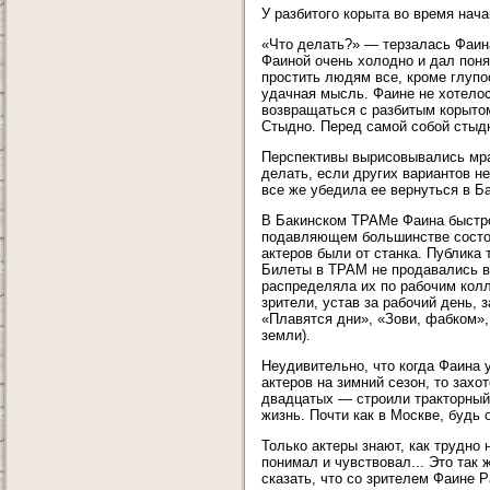
У разбитого корыта во время нача
«Что делать?» — терзалась Фаина
Фаиной очень холодно и дал понят
простить людям все, кроме глупо
удачная мысль. Фаине не хотелос
возвращаться с разбитым корытом
Стыдно. Перед самой собой стыд
Перспективы вырисовывались мра
делать, если других вариантов н
все же убедила ее вернуться в Б
В Бакинском ТРАМе Фаина быстро 
подавляющем большинстве состоя
актеров были от станка. Публика 
Билеты в ТРАМ не продавались в 
распределяла их по рабочим колл
зрители, устав за рабочий день, 
«Плавятся дни», «Зови, фабком», 
земли).
Неудивительно, что когда Фаина 
актеров на зимний сезон, то захо
двадцатых — строили тракторный 
жизнь. Почти как в Москве, будь
Только актеры знают, как трудно 
понимал и чувствовал... Это так 
сказать, что со зрителем Фаине 