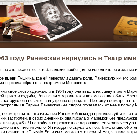
963 году Раневская вернулась в Театр им
шло это после того, как Завадский пообещал ей исполнить ее желание 
ре имени Пушкина, где ей перестали давать роли, Раневскую ничего бол
ия перешла обратно в Театр имени Моссовета.
кий свое слово сдержал, и в 1964 году она вышла на сцену в роли Мари
ой прихоти судьбы, Раневская эту роль так и не смогла полюбить. Моск
ь, которую она не смогла внутренне оправдать. Поэтому несмотря на то,
гастролями в Париже Раневская без споров отказалась от нее в пользу 
, несмотря на то, что из-за нее Раневской некогда пришлось уйти в Теат
ких гастролей, в своих дневниках она писала о Марецкой без предубеж
етняя дружба. Я полюбила ее редкостное дарование, ее человеческую п
армонично, пленительно. Я никогда не скучала с ней. Тяжело мне об это
 и называла: «Глыба!» Если бы я могла в это верить! Нет, я знала актр