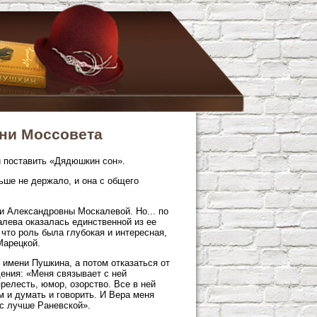
ени Моссовета
и поставить «Дядюшкин сон».
ьше не держало, и она с общего
и Александровны Москалевой. Но... по
алева оказалась единственной из ее
 что роль была глубокая и интересная,
Марецкой.
р имени Пушкина, а потом отказаться от
дения: «Меня связывает с ней
релесть, юмор, озорство. Все в ней
м и думать и говорить. И Вера меня
ис лучше Раневской».