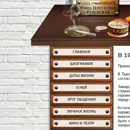
ГЛАВНАЯ
В 1
БИОГРАФИЯ
Произо
В Теат
ДАТЫ ЖИЗНИ
соглас
Завадс
О НЕЙ
странн
героин
КРУГ ОБЩЕНИЯ
перед 
Кстати
ЛИЧНАЯ ЖИЗНЬ
парижс
многол
было г
КИНО И ТЕАТР
любила