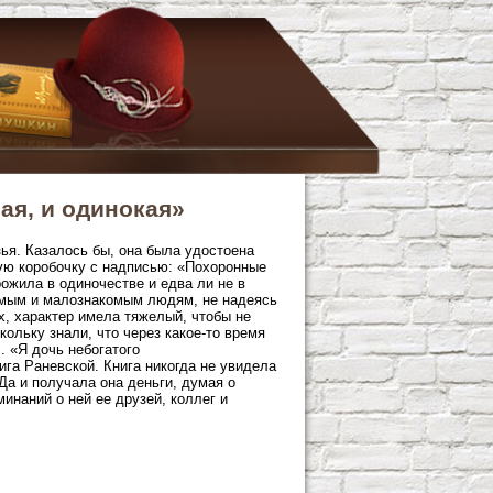
ная, и одинокая»
ья. Казалось бы, она была удостоена
ую коробочку с надписью: «Похоронные
ожила в одиночестве и едва ли не в
комым и малознакомым людям, не надеясь
, характер имела тяжелый, чтобы не
кольку знали, что через какое-то время
. «Я дочь небогатого
га Раневской. Книга никогда не увидела
Да и получала она деньги, думая о
минаний о ней ее друзей, коллег и