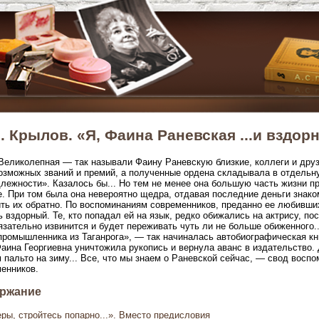
. Крылов. «Я, Фаина Раневская ...и вздор
еликолепная — так называли Фаину Раневскую близкие, коллеги и друз
озможных званий и премий, а полученные ордена складывала в отдельн
лежности». Казалось бы... Но тем не менее она большую часть жизни пр
. При том была она невероятно щедра, отдавая последние деньги зна
ть их обратно. По воспоминаниям современников, преданно ее любивших
ь вздорный. Те, кто попадал ей на язык, редко обижались на актрису, пос
язательно извинится и будет переживать чуть ли не больше обиженного..
ромышленника из Таганрога», — так начиналась автобиографическая кни
Фаина Георгиевна уничтожила рукопись и вернула аванс в издательство. 
 пальто на зиму... Все, что мы знаем о Раневской сейчас, — свод воспо
енников.
ржание
ры, стройтесь попарно...». Вместо предисловия