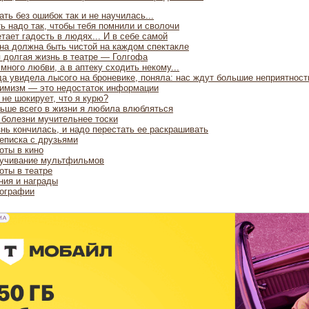
ать без ошибок так и не научилась...
ь надо так, чтобы тебя помнили и сволочи
етает гадость в людях... И в себе самой
на должна быть чистой на каждом спектакле
 долгая жизнь в театре — Голгофа
 много любви, а в аптеку сходить некому...
да увидела лысого на броневике, поняла: нас ждут большие неприятност
имизм — это недостаток информации
 не шокирует, что я курю?
ьше всего в жизни я любила влюбляться
 болезни мучительнее тоски
нь кончилась, и надо перестать ее раскрашивать
еписка с друзьями
оты в кино
учивание мультфильмов
оты в театре
ния и награды
ографии