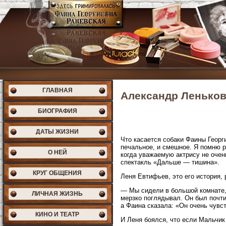
ГЛАВНАЯ
Александр Леньков
БИОГРАФИЯ
ДАТЫ ЖИЗНИ
Что касается собаки Фаины Георг
печальное, и смешное. Я помню р
О НЕЙ
когда уважаемую актрису не очень
спектакль «Дальше — тишина».
КРУГ ОБЩЕНИЯ
Леня Евтифьев, это его история,
— Мы сидели в большой комнате, 
ЛИЧНАЯ ЖИЗНЬ
мерзко поглядывал. Он был почти 
а Фаина сказала: «Он очень чувс
КИНО И ТЕАТР
И Леня боялся, что если Мальчик 