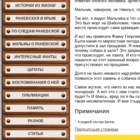
отметил плохого человека, артис
ИСТОРИИ ИЗ ЖИЗНИ
Мальчик, наверное, не тявкнул, п
Так вот, я видел Мальчика в тот
РАНЕВСКАЯ И КРЫМ
Это был морг на Шаболовке, такое
месте происходит сама кремация.
ПО СЛЕДАМ РАНЕВСКОЙ
И вот мы привезли Фаину Георгие
Была какая-то мерзостная погода.
ФИЛЬМЫ О РАНЕВСКОЙ
допустили в зал прощания. Я пом
почему собака в зале? Это запрещ
что происходит, не лаяла. И кто-т
ИНТЕРЕСНЫЕ ФАКТЫ
нашелся на этот казенный вопрос
присутствовал на прощании...
ЦИТАТЫ
Долго не было никакого надгробия
появился этот камень и собачка
ВОСПОМИНАНИЯ О НЕЙ
Самое жуткое, что никто из нас 
похоронах. А вот что с ним стало
ПУБЛИКАЦИИ
будет?» И боюсь, вряд ли я бы ск
такая несимпатичная. И мне стыдн
ПАМЯТЬ
Примечания
РАЗНОЕ
1
. К родной сестре Белле.
Предыдущая страница
СТАТЬИ