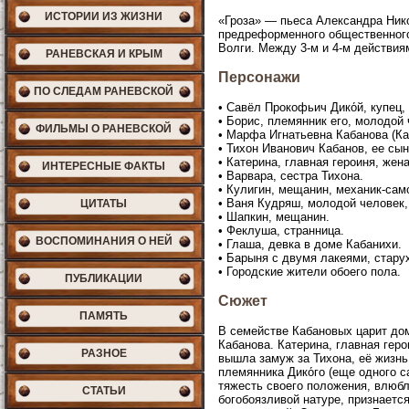
ИСТОРИИ ИЗ ЖИЗНИ
«Гроза» — пьеса Александра Нико
предреформенного общественного
Волги. Между 3-м и 4-м действия
РАНЕВСКАЯ И КРЫМ
Персонажи
ПО СЛЕДАМ РАНЕВСКОЙ
• Савёл Прокофьич Дико́й, купец,
• Борис, племянник его, молодой
ФИЛЬМЫ О РАНЕВСКОЙ
• Марфа Игнатьевна Кабанова (Каб
• Тихон Иванович Кабанов, ее сын
• Катерина, главная героиня, жен
ИНТЕРЕСНЫЕ ФАКТЫ
• Варвара, сестра Тихона.
• Кулигин, мещанин, механик-са
• Ваня Кудряш, молодой человек,
ЦИТАТЫ
• Шапкин, мещанин.
• Феклуша, странница.
ВОСПОМИНАНИЯ О НЕЙ
• Глаша, девка в доме Кабанихи.
• Барыня с двумя лакеями, стар
• Городские жители обоего пола.
ПУБЛИКАЦИИ
Сюжет
ПАМЯТЬ
В семействе Кабановых царит до
Кабанова. Катерина, главная геро
РАЗНОЕ
вышла замуж за Тихона, её жизнь
племянника Дико́го (еще одного 
тяжесть своего положения, влюбл
СТАТЬИ
богобоязливой натуре, признаетс