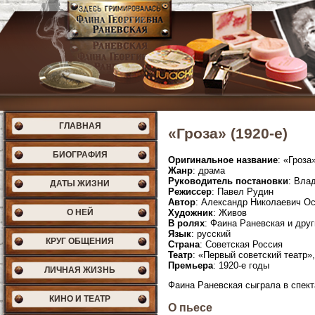
ГЛАВНАЯ
«Гроза» (1920-е)
БИОГРАФИЯ
Оригинальное название
: «Гроза
Жанр
: драма
Руководитель постановки
: Вла
ДАТЫ ЖИЗНИ
Режиссер
: Павел Рудин
Автор
: Александр Николаевич О
О НЕЙ
Художник
: Живов
В ролях
: Фаина Раневская и друг
Язык
: русский
КРУГ ОБЩЕНИЯ
Страна
: Советская Россия
Театр
: «Первый советский театр
Премьера
: 1920-е годы
ЛИЧНАЯ ЖИЗНЬ
Фаина Раневская сыграла в спек
КИНО И ТЕАТР
О пьесе