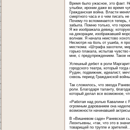
Время было ужасное, это факт. Н
улыбки, иронии даже во время чу
Гражданская война. Власти менял
смертного часа и о чем писать не 
Почему-то вспоминается теперь, 
забыла. Помню только, что герое
Я же изображала девицу, которую
на декорации, изображавшей морс
волнам. Я начала неистово хохота
Несмотря на боль от ушиба, я п
месткома: «Штрафа захотели, мер
горько плакала, испытав чувство
мне, с предупреждением. Такое н
Успешный дебют в роли Маргарит
городского театра, который тогд
Рудин, подвижник, идеалист, меч
сквозь период Гражданской войны
Так сложилось, что звезда Ранев
роли. Благодаря таланту, благод
который делал все возможное, чт
«Работая над ролью Кавалини с Р
огромным дарованием она наделен
возможности начинавшей актрисы
В «Вишневом саде» Раневская сы
Леонтьевны, «так, что это в зна
товарищей по труппе и зрителей.