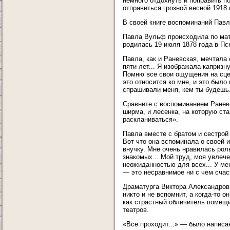
немного отдохнуть и поправить п
отправиться грозной весной 1918 
В своей книге воспоминаний Пав
Павла Вульф происходила по мате
родилась 19 июля 1878 года в Пс
Павла, как и Раневская, мечтала 
пяти лет... Я изображала капризн
Помню все свои ощущения на сцене
это относится ко мне, и это было
спрашивали меня, кем ты будешь.
Сравните с воспоминанием Раневс
ширма, и лесенка, на которую с
раскланиваться».
Павла вместе с братом и сестрой
Вот что она вспоминала о своей 
внучку. Мне очень нравилась роль
знакомых... Мой труд, моя увлеч
неожиданностью для всех... У ме
— это несравнимое ни с чем счас
Драматурга Виктора Александров
никто и не вспомнит, а когда-то 
как страстный обличитель помещи
театров.
«Все проходит...» — было написа