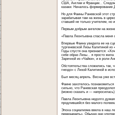
США, Англии и Франции... Следом
казаки. Началось формирование Д
Но для Фаины Раневской этот стр
зарабатывая там на жизнь в цирк
ставшей не только учителем, но и
Первым добрым ангелом на жизне
«Павла Леонтьевна спасла меня 
Впервые Фаина увидела ее на сце
тургеневской Лизы Калитиной из 
Годы спустя она признается: «Хо
себе образ Лизы... я просто жила
Заречной из «Чайки», и в роли А
Обстоятельства сложились так, ч
гнездо» с Лизой Калитиной в ис
Был месяц апрель. Весна уже вст
Фаине захотелось познакомиться 
сильно, что Раневская преодолел
(можно сказать и — напросилась) 
Павла Леонтьевна недолго думая
продлившейся без малого полвек
Эпоха социализма ввела в наш ле
переоценить». Обычно оно употре