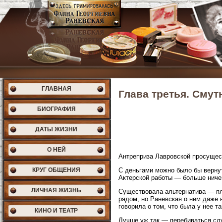
ГЛАВНАЯ
Глава третья. Смут
БИОГРАФИЯ
ДАТЫ ЖИЗНИ
О НЕЙ
Антреприза Лавровской просущест
КРУГ ОБЩЕНИЯ
С деньгами можно было бы вернут
Актерской работы — больше ниче
ЛИЧНАЯ ЖИЗНЬ
Существовала альтернатива — плю
рядом, но Раневская о нем даже 
говорила о том, что была у нее т
КИНО И ТЕАТР
Лучше уж так — перебиваться слу