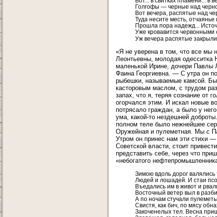
Вот... в свитках пламени... в
Голгофы — черные над черно
Вот вечера, распятые над ч
Туда несите месть, отчаянье и
Прошла пора надежд... Источ
Уже кровавится червонными с
Уж вечера распятые закрыли 
«Я не уверена в том, что все мы
Леонтьевны, молодая одесситка Н
маленькой Ирине, дочери Павлы
Фаина Георгиевна. — С утра он п
рыбешки, называемые камсой. Был
касторовым маслом, с трудом раз
запах, что я, теряя сознание от 
огорчался этим. И искал новые в
потрясало граждан, а было у него
ума, какой-то нездешней доброты.
полном теле было нежнейшее сер
Оружейная и пулеметная. Мы с Па
Утром он принес нам эти стихи 
Советской власти, стоит привест
представить себе, через что при
«небогатого нефтепромышленник
Зимою вдоль дорог валялись
Людей и лошадей. И стаи пс
Въедались им в живот и рвал
Восточный ветер выл в разби
А по ночам стучали пулеметы
Свистя, как бич, по мясу об
Закоченелых тел. Весна при