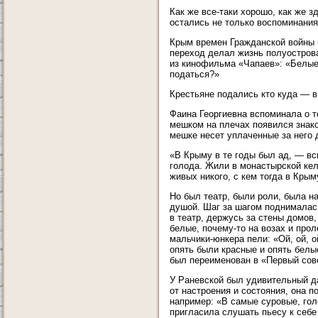
Как же все-таки хорошо, как же 
остались не только воспоминания
Крым времен Гражданской войны 
переход делал жизнь полуострова
из кинофильма «Чапаев»: «Белые
податься?»
Крестьяне подались кто куда — в 
Фаина Георгиевна вспоминала о т
мешком на плечах появился знако
мешке несет уплаченные за него д
«В Крыму в те годы был ад, — вс
голода. Жили в монастырской кел
живых никого, с кем тогда в Кры
Но был театр, были роли, была н
душой. Шаг за шагом поднималась
в театр, держусь за стены домов,
белые, почему-то на возах и про
мальчики-юнкера пели: «Ой, ой, о
опять были красные и опять белы
был переименован в «Первый сове
У Раневской был удивительный д
от настроения и состояния, она п
например: «В самые суровые, гол
пригласила слушать пьесу к себе