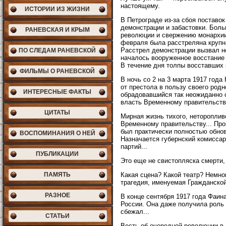
настоящему.
ИСТОРИИ ИЗ ЖИЗНИ
В Петрограде из-за сбоя поставо
демонстрации и забастовки. Боль
РАНЕВСКАЯ И КРЫМ
революции и свержению монархии
февраля была расстреляна крупн
Расстрел демонстрации вызвал не
ПО СЛЕДАМ РАНЕВСКОЙ
началось вооруженное восстание
В течение дня толпы восставших 
ФИЛЬМЫ О РАНЕВСКОЙ
В ночь со 2 на 3 марта 1917 год
от престола в пользу своего род
ИНТЕРЕСНЫЕ ФАКТЫ
обрадовавшийся так неожиданно с
власть Временному правительств
ЦИТАТЫ
Мирная жизнь тихого, нетороплив
Временному правительству... Пр
был практически полностью обнов
ВОСПОМИНАНИЯ О НЕЙ
Назначается губернский комиссар
партий...
ПУБЛИКАЦИИ
Это еще не свистопляска смерти,
ПАМЯТЬ
Какая сцена? Какой театр? Немно
трагедия, именуемая Гражданской
РАЗНОЕ
В конце сентября 1917 года Фаин
России. Она даже получила роль 
сбежал...
СТАТЬИ
Весть об очередной революции в 