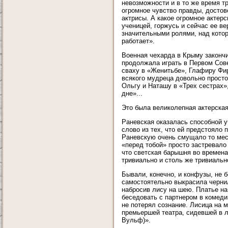
невозможности и в то же время т
огромное чувство правды, достов
актрисы. А какое огромное актерс
ученицей, горжусь и сейчас ее ве
значительными ролями, над котор
работает».
Военная чехарда в Крыму закончи
продолжала играть в Первом Сов
сваху в «Женитьбе», Глафиру Фи
всякого мудреца довольно прост
Ольгу и Наташу в «Трех сестрах
дне»...
Это была великолепная актерска
Раневская оказалась способной у
слово из тех, что ей предстояло 
Раневскую очень смущало то мест
«перед тобой» просто застревало
что светская барышня во времена
тривиально и столь же тривиальн
Бывали, конечно, и конфузы, не 
самостоятельно выкрасила черни
набросив лису на шею. Платье на 
беседовать с партнером в комеди
не потерял сознание. Лисица на 
премьершей театра, сидевшей в л
Вульф)».