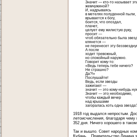
Значит — кто-то называет эт
жемчужиной?
И, надрываясь
в метелях полуденной пыли,
врывается к богу,
боится, что опоздал,
плачет,
целует ему жилистую руку,
просит —
чтоб обязательно была звез
клянется —
не перенесет эту беззвездну
А после
ходит тревожный,
но спокойный наружно.
Говорит кому-то:
«Ведь теперь тебе ничего?
Не страшно?
Да?!»
Послушайте!
Ведь, если звезды
зажигают —
значит — это кому-нибудь ну
Значит — это необходимо,
чтобы каждый вечер
над крышами
загоралась хоть одна звезда?
1918 год выдался непростым. Дос
летоисчисления, благодаря чему 
352 дня. Ничего хорошего в тако
Так и вышло. Совет народных ком
Кубань... Правительство Ленина 