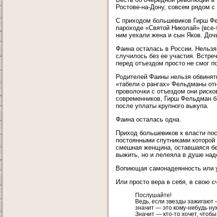
Ростове-на-Дону, совсем рядом с
С приходом большевиков Гирш Фе
пароходе «Святой Николай» (все-
ним уехали жена и сын Яков. Доч
Фаина осталась в России. Нельзя
случилось без ее участия. Встр
перед отъездом просто не смог по
Родителей Фаины нельзя обвинять
«табели о рангах» Фельдманы отн
проволочки с отъездом они риско
современников, Гирш Фельдман б
после уплаты крупного выкупа.
Фаина осталась одна.
Приход большевиков к власти пос
постоянными спутниками которой 
смешная женщина, оставшаяся без
выжить, но и лелеяла в душе над
Вопиющая самонадеянность или 
Или просто вера в себя, в свою 
Послушайте!
Ведь, если звезды зажигают
значит — это кому-нибудь ну
Значит — кто-то хочет, чтоб