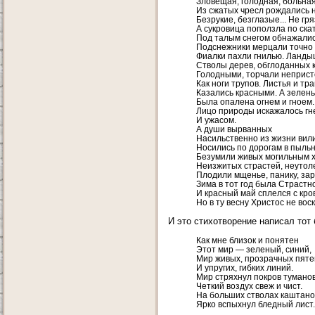
Зловещая, голодная, больная
Из сжатых чресл рождались 
Безрукие, безглазые... Не гря
А сукровица поползла по ска
Под талым снегом обнажалис
Подснежники мерцали точно 
Фиалки пахли гнилью. Ланды
Стволы дерев, обглоданных 
Голодными, торчали неприст
Как ноги трупов. Листья и тр
Казались красными. А зелень
Была опалена огнем и гноем.
Лицо природы искажалось гн
И ужасом.
А души вырванных
Насильственно из жизни вили
Носились по дорогам в пыльн
Безумили живых могильным 
Неизжитых страстей, неутол
Плодили мщенье, панику, зара
Зима в тот год была Страстн
И красный май сплелся с кро
Но в ту весну Христос не вос
И это стихотворение написал тот 
Как мне близок и понятен
Этот мир — зеленый, синий,
Мир живых, прозрачных пяте
И упругих, гибких линий.
Мир стряхнул покров туманов
Четкий воздух свеж и чист.
На больших стволах каштано
Ярко вспыхнул бледный лист..