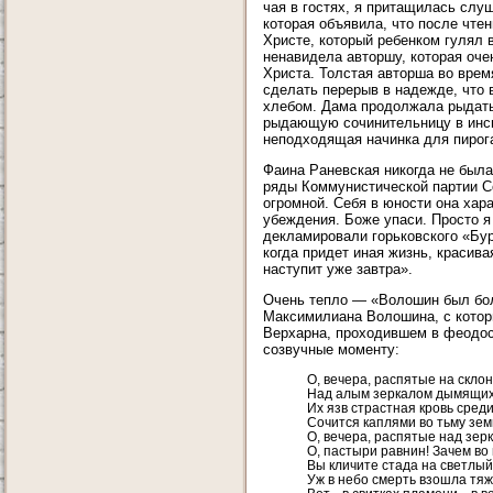
чая в гостях, я притащилась слу
которая объявила, что после чтен
Христе, который ребенком гулял 
ненавидела авторшу, которая оч
Христа. Толстая авторша во врем
сделать перерыв в надежде, что 
хлебом. Дама продолжала рыдать 
рыдающую сочинительницу в инсц
неподходящая начинка для пирога
Фаина Раневская никогда не была
ряды Коммунистической партии Со
огромной. Себя в юности она хар
убеждения. Боже упаси. Просто я
декламировали горьковского «Бур
когда придет иная жизнь, красива
наступит уже завтра».
Очень тепло — «Волошин был бо
Максимилиана Волошина, с котор
Верхарна, проходившем в феодос
созвучные моменту:
О, вечера, распятые на скло
Над алым зеркалом дымящихс
Их язв страстная кровь среди
Сочится каплями во тьму зем
О, вечера, распятые над зерк
О, пастыри равнин! Зачем во
Вы кличите стада на светлы
Уж в небо смерть взошла тяж