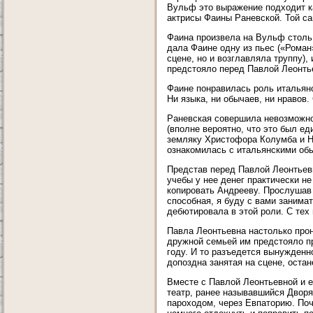
Вульф это выражение подходит к
актрисы Фаины Раневской. Той са
Фаина произвела на Вульф столь 
дала Фаине одну из пьес («Роман
сцене, но и возглавляла труппу)
предстояло перед Павлой Леонть
Фаине понравилась роль итальянс
Ни языка, ни обычаев, ни нравов
Раневская совершила невозможно
(вполне вероятно, что это был е
земляку Христофора Колумба и Н
ознакомилась с итальянскими обы
Представ перед Павлой Леонтьевн
учебы у нее денег практически не
копировать Андрееву. Прослушав 
способная, я буду с вами занимат
дебютировала в этой роли. С тех 
Павла Леонтьевна настолько прон
дружной семьей им предстояло п
году. И то разъедется вынужденн
допоздна занятая на сцене, остан
Вместе с Павлой Леонтьевной и 
театр, ранее называвшийся Двор
пароходом, через Евпаторию. По