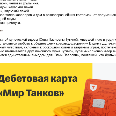
арий, человек Дульчина.
рдон, клубский лакей.
ей, клубский лакей.
рая толпа кавалеров и дам в разнообразнейших костюмах, от полумеща
дней моды.
ная прислуга.
ет
гатой купеческой вдовы Юлии Павловны Тугиной, живущей тихо и уедин
становится любовь к обедневшему красавцу-дворянину Вадиму Дульчину
ным чувствам, склонный к роскошной жизни и азартным играм, постепенн
ию вмешивается друг покойного мужа Тугиной, купец-миллионер Флор Ф
ится единственным выходом для Юлии Павловны, понявшей, что Дульчин