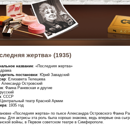
следняя жертва» (1935)
нальное название
: «Последняя жертва»
 драма
одитель постановки
: Юрий Завадский
сер
: Елизавета Телешева
: Александр Островский
ях
: Фаина Раневская и другие
 русский
а
: СССР
 Центральный театр Красной Армии
ера
: 1935 год
ановке «Последняя жертва» по пьесе Александра Островского Фаина Р
ны. Для актрисы эта роль была хорошо знакома, ведь впервые она сыг
нской войны, в Первом советском театре в Симферополе.