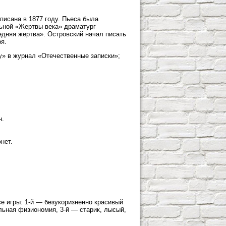
писана в 1877 году. Пьеса была
льной «Жертвы века» драматург
едняя жертва». Островский начал писать
я.
» в журнал «Отечественные записки»;
н.
нет.
се игры: 1-й — безукоризненно красивый
льная физиономия, 3-й — старик, лысый,