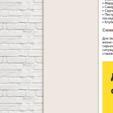
• Мард
• Саке
• Серг
• Пест
после
• Клуб
Сюж
Для бо
жизни 
серьез
ситуац
станов