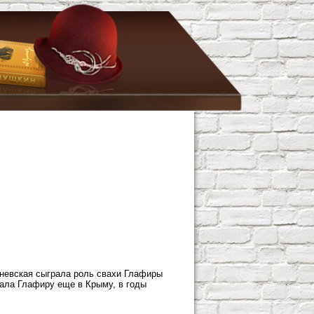
аневская сыграла роль свахи Глафиры
рала Глафиру еще в Крыму, в годы