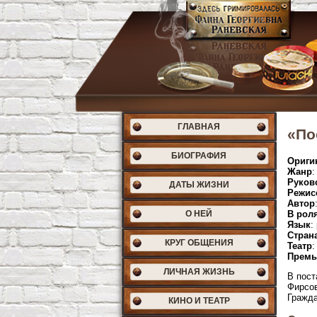
ГЛАВНАЯ
«По
БИОГРАФИЯ
Ориги
Жанр
:
Руков
ДАТЫ ЖИЗНИ
Режис
Автор
О НЕЙ
В рол
Язык
:
Стран
КРУГ ОБЩЕНИЯ
Театр
:
Премь
ЛИЧНАЯ ЖИЗНЬ
В пост
Фирсов
Гражда
КИНО И ТЕАТР