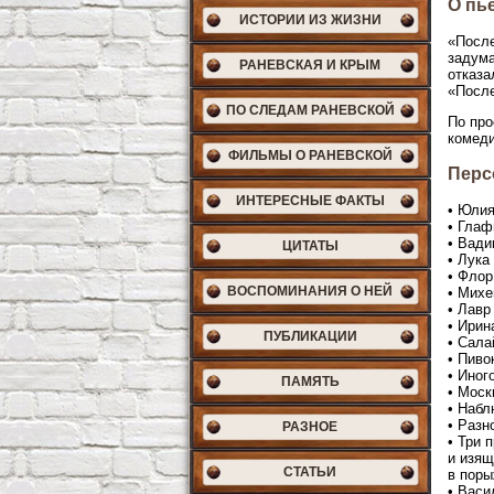
О пь
ИСТОРИИ ИЗ ЖИЗНИ
«После
задума
РАНЕВСКАЯ И КРЫМ
отказа
«После
ПО СЛЕДАМ РАНЕВСКОЙ
По про
комеди
ФИЛЬМЫ О РАНЕВСКОЙ
Перс
ИНТЕРЕСНЫЕ ФАКТЫ
• Юлия
• Глаф
• Вади
ЦИТАТЫ
• Лука
• Флор
ВОСПОМИНАНИЯ О НЕЙ
• Михе
• Лавр
• Ирин
ПУБЛИКАЦИИ
• Сала
• Пиво
• Иног
ПАМЯТЬ
• Моск
• Набл
• Разн
РАЗНОЕ
• Три 
и изящ
СТАТЬИ
в поры
• Васи