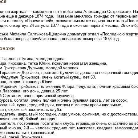
есе
дняя жертва» — комедия в пяти действиях Александра Островского. На
на еще в декабре 1874 года. Название менялось трижды: от первонача
лся в пользу «Попечителей», окончательным же вариантом стала «Посл
днюю жертву» 24 августа 1877 года и окончил через 2 месяца, 26 октябр
сьбе Михаила Салтыкова-Щедрина драматург отдал «Последнюю жертву
я была впервые опубликована в январском номере за 1878 год.
онажи
 Павловна Тугина, молодая вдова.
ира Фирсовна, тетка Юлии, пожилая небогатая женщина.
м Григорьевич Дульчин, молодой человек.
 Герасимыч Дергачев, приятель Дульчина, довольно невзрачный господи
 Федулыч Прибытков, очень богатый купец, лет 60.
вна, старая ключница Юлии.
 Мироныч Прибытков, племянник Флора Федулыча, полный красивый брю
а Лавровна, его дочь, девица 25 лет.
й Салтаныч, очень приличный мужчина.
курова, богатая, очень полная и очень румяная вдова, лет за сорок.
ородный, купец средней руки, костюм и манеры провинциальные.
вич, скромный посетитель клуба.
юдатель, шершавый господин, лицо умное, оригинал, но с достоинством.
осчик вестей, бойкий господин.
приятеля, постоянные посетители клуба, играющие очень счастливо во в
ный юноша, 2-й — человек средних лет, мясистая, бледная, геморроида
жевшем пальто, грязноватый.
лий, лакей Прибыткова.