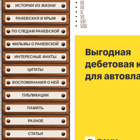
III
ИСТОРИИ ИЗ ЖИЗНИ
IV
V
VI
РАНЕВСКАЯ И КРЫМ
VII
VIII
ПО СЛЕДАМ РАНЕВСКОЙ
ФИЛЬМЫ О РАНЕВСКОЙ
ИНТЕРЕСНЫЕ ФАКТЫ
ЦИТАТЫ
ВОСПОМИНАНИЯ О НЕЙ
ПУБЛИКАЦИИ
ПАМЯТЬ
РАЗНОЕ
СТАТЬИ