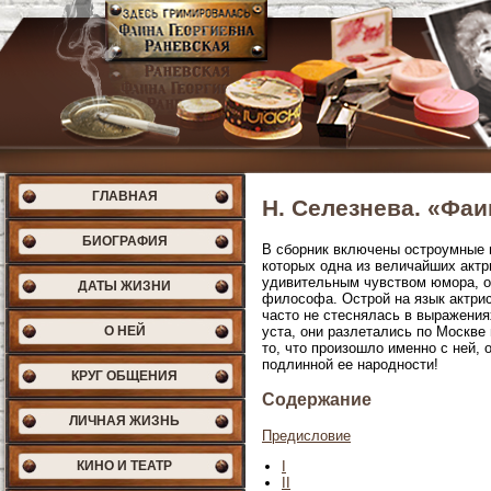
ГЛАВНАЯ
Н. Селезнева. «Фаи
БИОГРАФИЯ
В сборник включены остроумные в
которых одна из величайших актр
удивительным чувством юмора, о
ДАТЫ ЖИЗНИ
философа. Острой на язык актри
часто не стеснялась в выражения
О НЕЙ
уста, они разлетались по Москве
то, что произошло именно с ней, 
подлинной ее народности!
КРУГ ОБЩЕНИЯ
Содержание
ЛИЧНАЯ ЖИЗНЬ
Предисловие
КИНО И ТЕАТР
I
II