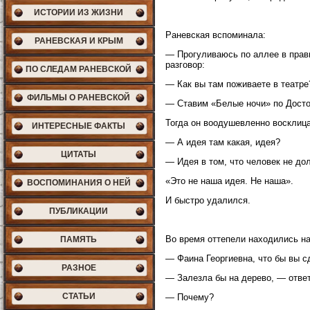
ИСТОРИИ ИЗ ЖИЗНИ
Раневская вспоминала:
РАНЕВСКАЯ И КРЫМ
— Прогуливаюсь по аллее в прави
разговор:
ПО СЛЕДАМ РАНЕВСКОЙ
— Как вы там поживаете в театре
ФИЛЬМЫ О РАНЕВСКОЙ
— Ставим «Белые ночи» по Досто
Тогда он воодушевленно восклица
ИНТЕРЕСНЫЕ ФАКТЫ
— А идея там какая, идея?
ЦИТАТЫ
— Идея в том, что человек не до
«Это не наша идея. Не наша».
ВОСПОМИНАНИЯ О НЕЙ
И быстро удалился.
ПУБЛИКАЦИИ
Во время оттепели находились н
ПАМЯТЬ
— Фаина Георгиевна, что бы вы с
РАЗНОЕ
— Залезла бы на дерево, — ответ
СТАТЬИ
— Почему?