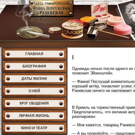
ГЛАВНАЯ
I
БИОГРАФИЯ
Однажды ночью после одного из 
позвонил Эйзенштейн.
ДАТЫ ЖИЗНИ
— Фаина! Послушай внимательно. 
хороший актёр, понаклеит усики, 
Раневская ничего не наклеивает и
О НЕЙ
КРУГ ОБЩЕНИЯ
В Кремль на торжественный прие
Предполагалось, что великая актр
ЛИЧНАЯ ЖИЗНЬ
разочарован:
— Мне кажется, товарищ Раневск
КИНО И ТЕАТР
— А вы попробуйте, — предложил