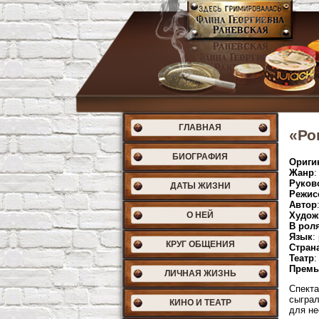
ГЛАВНАЯ
«Ро
БИОГРАФИЯ
Ориги
Жанр
:
Руков
ДАТЫ ЖИЗНИ
Режис
Автор
О НЕЙ
Худож
В рол
Язык
:
КРУГ ОБЩЕНИЯ
Стран
Театр
:
Премь
ЛИЧНАЯ ЖИЗНЬ
Спекта
сыграл
КИНО И ТЕАТР
для не