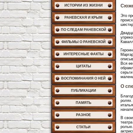
ИСТОРИИ ИЗ ЖИЗНИ
Сюж
Это пр
РАНЕВСКАЯ И КРЫМ
происх
шестид
ПО СЛЕДАМ РАНЕВСКОЙ
Двадца
упреко
Кавалл
ФИЛЬМЫ О РАНЕВСКОЙ
Героин
ИНТЕРЕСНЫЕ ФАКТЫ
Маргар
описыв
Вся ее
ЦИТАТЫ
обрамл
серьги
малень
ВОСПОМИНАНИЯ О НЕЙ
О сп
ПУБЛИКАЦИИ
Благод
ролях.
ПАМЯТЬ
италья
начале
РАЗНОЕ
В свои
театра
ролью.
СТАТЬИ
актрис