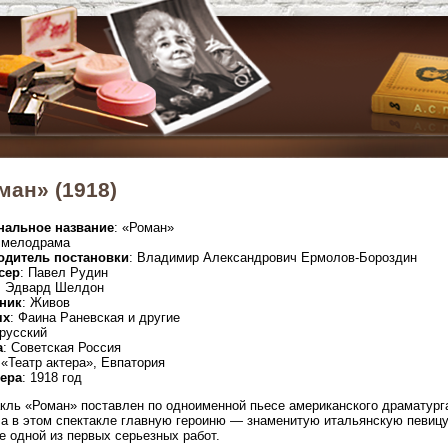
ман» (1918)
нальное название
: «Роман»
 мелодрама
одитель постановки
: Владимир Александрович Ермолов-Бороздин
сер
: Павел Рудин
: Эдвард Шелдон
ник
: Живов
ях
: Фаина Раневская и другие
 русский
а
: Советская Россия
 «Театр актера», Евпатория
ера
: 1918 год
кль «Роман» поставлен по одноименной пьесе американского драматур
а в этом спектакле главную героиню — знаменитую итальянскую певицу
е одной из первых серьезных работ.