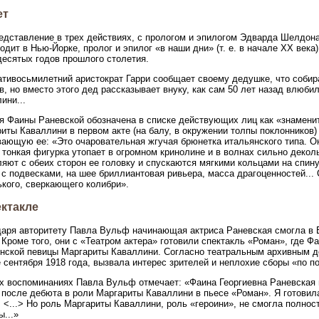
ет
едставление в трех действиях, с прологом и эпилогом Эдварда Шелдона
одит в Нью-Йорке, пролог и эпилог «в наши дни» (т. е. в начале XX века
есятых годов прошлого столетия.
тивосьмилетний аристократ Гарри сообщает своему дедушке, что собира
в, но вместо этого дед рассказывает внуку, как сам 50 лет назад влюби
ини...
я Фаины Раневской обозначена в списке действующих лиц как «знамени
иты Каваллини в первом акте (на балу, в окружении толпы поклонников)
ающую ее: «Это очаровательная жгучая брюнетка итальянского типа. Она
 тонкая фигурка утопает в огромном кринолине и в волнах сильно декол
яют с обеих сторон ее головку и спускаются мягкими кольцами на спин
 с подвесками, на шее бриллиантовая ривьера, масса драгоценностей...
кого, сверкающего колибри».
ектакле
аря авторитету Павла Вульф начинающая актриса Раневская смогла в 
 Кроме того, они с «Театром актера» готовили спектакль «Роман», где 
нской певицы Маргариты Каваллини. Согласно театральным архивным д
 сентября 1918 года, вызвала интерес зрителей и неплохие сборы «по 
х воспоминаниях Павла Вульф отмечает: «Фаина Георгиевна Раневская 
 после дебюта в роли Маргариты Каваллини в пьесе «Роман». Я готовила
 <...> Но роль Маргариты Каваллини, роль «героини», не смогла полно
ы...»