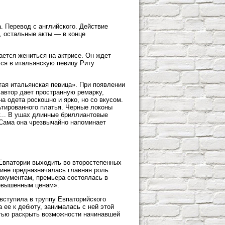
. Перевод с английского. Действие
), остальные акты — в конце
ется жениться на актрисе. Он ждет
лся в итальянскую певицу Риту
тая итальянская певица». При появлении
 автор дает пространную ремарку,
 одета роскошно и ярко, но со вкусом.
ьтированного платья. Черные локоны
у... В ушах длинные бриллиантовые
 Сама она чрезвычайно напоминает
Евпатории выходить во второстепенных
Фаине предназначалась главная роль
окументам, премьера состоялась в
повышенным ценам».
вступила в труппу Евпаторийского
 ее к дебюту, занималась с ней этой
стью раскрыть возможности начинавшей