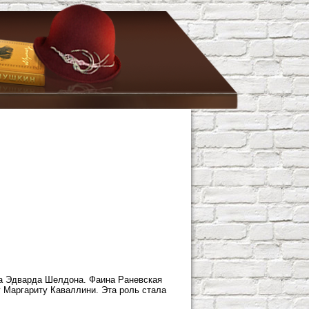
га Эдварда Шелдона. Фаина Раневская
 Маргариту Каваллини. Эта роль стала