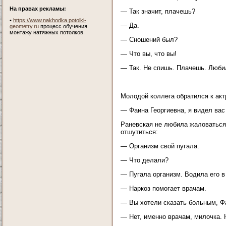
На правах рекламы:
— Так значит, плачешь?
•
https://www.nakhodka.potolki-
— Да.
geometry.ru
процесс обучения
монтажу натяжных потолков.
— Сношений был?
— Что вы, что вы!
— Так. Не спишь. Плачешь. Любил
Молодой коллега обратился к акт
— Фаина Георгиевна, я видел вас
Раневская не любила жаловаться 
отшутиться:
— Организм свой пугала.
— Что делали?
— Пугала организм. Водила его в 
— Наркоз помогает врачам.
— Вы хотели сказать больным, Ф
— Нет, именно врачам, милочка. 