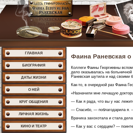
ГЛАВНАЯ
Фаина Раневская о
БИОГРАФИЯ
Коллеги Фаины Георгиевны вспоми
дело оказывалась на больничной 
Раневская шутила и над своими 
ДАТЫ ЖИЗНИ
Как-то, в очередной раз Фаина Г
О НЕЙ
«Назначили мне лечащую докторш
— Как я рада, что вы у нас лежите
КРУГ ОБЩЕНИЯ
— Спасибо, — поблагодарила я. —
ЛИЧНАЯ ЖИЗНЬ
Врачиха захохотала и стала дела
КИНО И ТЕАТР
— Как у вас с сердцем? — поинт