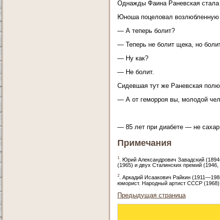
Однажды Фаина Раневская стала 
Юноша поцеловал возлюбленную 
— А теперь болит?
— Теперь не болит щека, но бол
— Ну как?
— Не болит.
Сидевшая тут же Раневская полю
— А от геморроя вы, молодой чел
— 85 лет при диабете — не сахар
Примечания
1
. Юрий Александрович Завадский (1894
(1965) и двух Сталинских премий (1946,
2
. Аркадий Исаакович Райкин (1911—198
юморист. Народный артист СССР (1968) 
Предыдущая страница