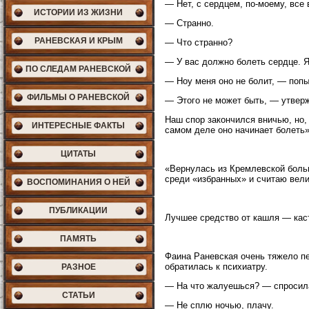
— Нет, с сердцем, по-моему, все 
ИСТОРИИ ИЗ ЖИЗНИ
— Странно.
РАНЕВСКАЯ И КРЫМ
— Что странно?
— У вас должно болеть сердце. Я
ПО СЛЕДАМ РАНЕВСКОЙ
— Ноу меня оно не болит, — поп
ФИЛЬМЫ О РАНЕВСКОЙ
— Этого не может быть, — утвер
Наш спор закончился вничью, но, 
ИНТЕРЕСНЫЕ ФАКТЫ
самом деле оно начинает болеть»
ЦИТАТЫ
«Вернулась из Кремлевской больн
среди «избранных» и считаю вел
ВОСПОМИНАНИЯ О НЕЙ
ПУБЛИКАЦИИ
Лучшее средство от кашля — каст
ПАМЯТЬ
Фаина Раневская очень тяжело п
обратилась к психиатру.
РАЗНОЕ
— На что жалуешься? — спросил
СТАТЬИ
— Не сплю ночью, плачу.