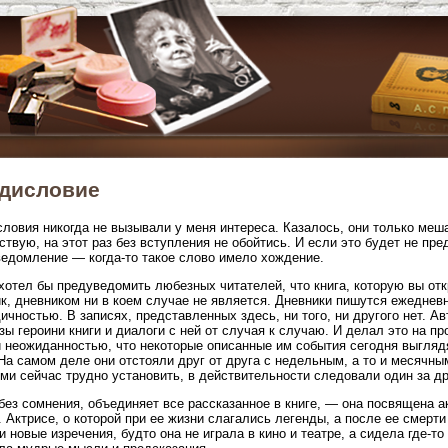
дисловие
ловия никогда не вызывали у меня интереса. Казалось, они только меш
ствую, на этот раз без вступления не обойтись. И если это будет не пре
едомление — когда-то такое слово имело хождение.
хотел бы предуведомить любезных читателей, что книга, которую вы отк
к, дневником ни в коем случае не является. Дневники пишутся ежеднев
ичностью. В записях, представленных здесь, ни того, ни другого нет. А
зы героини книги и диалоги с ней от случая к случаю. И делал это на пр
 неожиданностью, что некоторые описанные им события сегодня выглядя
На самом деле они отстояли друг от друга с недельным, а то и месячны
ми сейчас трудно установить, в действительности следовали один за др
без сомнения, объединяет все рассказанное в книге, — она посвящена ак
. Актрисе, о которой при ее жизни слагались легенды, а после ее смерт
и новые изречения, будто она не играла в кино и театре, а сидела где-то