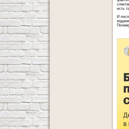
спекта
есть т
И посл
издани
Почему