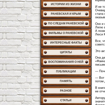
изрека
ИСТОРИИ ИЗ ЖИЗНИ
И не т
Очевид
стала 
РАНЕВСКАЯ И КРЫМ
оказыв
ПО СЛЕДАМ РАНЕВСКОЙ
Оно и 
Лялю в
А позж
ФИЛЬМЫ О РАНЕВСКОЙ
Люси К
Все, ч
ИНТЕРЕСНЫЕ ФАКТЫ
советс
Это ак
ЦИТАТЫ
Она де
«Фаина
ВОСПОМИНАНИЯ О НЕЙ
письме
— Поч
ПУБЛИКАЦИИ
— Вот 
ПАМЯТЬ
потом 
В книг
РАЗНОЕ
ее отч
Автору
СТАТЬИ
значит
фактич