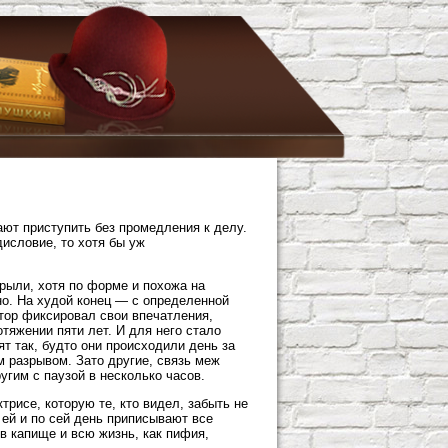
ают приступить без промедления к делу.
дисловие, то хотя бы уж
рыли, хотя по форме и похожа на
но. На худой конец — с определенной
втор фиксировал свои впечатления,
отяжении пяти лет. И для него стало
т так, будто они происходили день за
м разрывом. Зато другие, связь меж
угим с паузой в несколько часов.
трисе, которую те, кто видел, забыть не
и ей и по сей день приписывают все
 в капище и всю жизнь, как пифия,