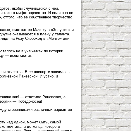
дотов, якобы случившихся с ней.
я такого мифотворчества. И если она не
оттого, что ее собственное творчество
рослые, смотрят ее Мачеху в «Золушке» и
ругие оказываются в плену у таланта.
глядя на Розу Скороход в «Мечте» или
осталось не в учебниках по истории
цу — всем хватит.
ни-отчества. В ее паспорте значилось:
оргиевной Раневской. И устно, и
зница как! — ответила Раневская, а
Георгий — Победоносец!
между сторонниками различных вариантов
оту над одной, может быть, самой
ко мечтала, и до конца, которого
творчества. Речь — о заглавной роли в