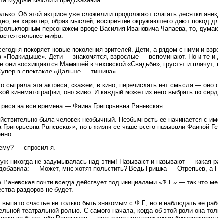
ла мудрые мысли и предсказания.
олько. Об этой актрисе уже сложили и продолжают слагать десятки анек
но, ее характер, образ мыслей, восприятие окружающего дают повод дл
фольклорным персонажем вроде Василия Ивановича Чапаева, то, думаю, 
ается сильнее мифа.
сегодня покоряет новые поколения зрителей. Дети, а рядом с ними и вз
 «Подкидыше». Дети — знакомятся, взрослые — вспоминают. Но и те и д
е они восхищаются Мамашей в чеховской «Свадьбе», грустят и плачут, 
упер в спектакле «Дальше — тишина».
то сыграла эта актриса, скажем, в кино, перечислять нет смысла — оно 
кой кинематографии, оно живо. И каждый может из него выбрать по серд
триса на все времена — Фаина Григорьевна Раневская.
йствительно была человек необычный. Необычность ее начинается с име
 Григорьевна Раневская», но в жизни ее чаше всего называли Фаиной Ге
нно.
ему? — спросил я.
уж никогда не задумывалась над этим! Называют и называют — какая ра
добавила: — Может, мне хотят польстить? Ведь Гришка — Отрепьев, а 
е Раневская почти всегда действует под инициалами «Ф.Г.» — так что 
ества раздоров не будет.
 выпало счастье не только быть знакомым с Ф.Г., но и наблюдать ее раб
ельной театральной ролью. С самого начала, когда об этой роли она толь
ески не было, ибо Раневская — еще одно подтверждение бесконечности 