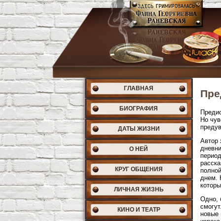
ГЛАВНАЯ
Пре
БИОГРАФИЯ
Предис
Но чув
предув
ДАТЫ ЖИЗНИ
Автор 
дневни
О НЕЙ
период
расска
КРУГ ОБЩЕНИЯ
полной
днем. 
которы
ЛИЧНАЯ ЖИЗНЬ
Одно, 
смогут
КИНО И ТЕАТР
новые 