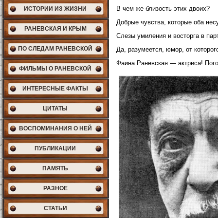
В чем же близость этих двоих?
ИСТОРИИ ИЗ ЖИЗНИ
Добрые чувства, которые оба несу
РАНЕВСКАЯ И КРЫМ
Слезы умиления и восторга в парт
ПО СЛЕДАМ РАНЕВСКОЙ
Да, разумеется, юмор, от которо
Фаина Раневская — актриса! Пого
ФИЛЬМЫ О РАНЕВСКОЙ
ИНТЕРЕСНЫЕ ФАКТЫ
ЦИТАТЫ
ВОСПОМИНАНИЯ О НЕЙ
ПУБЛИКАЦИИ
ПАМЯТЬ
РАЗНОЕ
СТАТЬИ