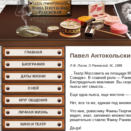
ГЛАВНАЯ
Павел Антокольски
БИОГРАФИЯ
Л.Ф. Лосев. О Раневской. М., 1988.
...Театр Моссовета на площади М
ДАТЫ ЖИЗНИ
Сэвидж». В главной роли — Ранев
Беспредельно вежливая. Вы скоро
пьесы нет смысла...
О НЕЙ
Еще одна пьеса, еще жесточе — 
КРУГ ОБЩЕНИЯ
Нет, все та же, единая под множ
Что мне, ровеснику Фаины Георгие
ЛИЧНАЯ ЖИЗНЬ
видел, знал, запомнил множество 
решительно ставлю Фаину Ранев
КИНО И ТЕАТР
Да-да!