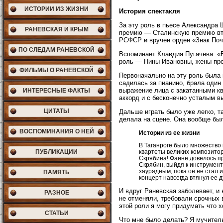
ИСТОРИИ ИЗ ЖИЗНИ
История спектакля
За эту роль в пьесе Александра 
РАНЕВСКАЯ И КРЫМ
премию — Сталинскую премию втор
РСФСР и вручен орден «Знак Поч
ПО СЛЕДАМ РАНЕВСКОЙ
Вспоминает Клавдия Пугачева: «
роль — Нины Ивановны, жены пр
ФИЛЬМЫ О РАНЕВСКОЙ
Первоначально на эту роль была 
садилась за пианино, брала один 
выражение лица с закатанными кв
ИНТЕРЕСНЫЕ ФАКТЫ
аккорд и с бесконечно усталым в
ЦИТАТЫ
Дальше играть было уже легко, та
делала на сцене. Она вообще был
ВОСПОМИНАНИЯ О НЕЙ
Истории из ее жизни
В Таганроге было множество
квартеты великих композито
ПУБЛИКАЦИИ
Скрябина! Фаине довелось пр
Скрябин, выйдя к инструмен
заурядным, пока он не стал 
ПАМЯТЬ
концерт навсегда втянул ее д
И вдруг Раневская заболевает, и 
РАЗНОЕ
не отменяли, требовали срочных 
этой роли я могу придумать что 
СТАТЬИ
Что мне было делать? Я мучитель