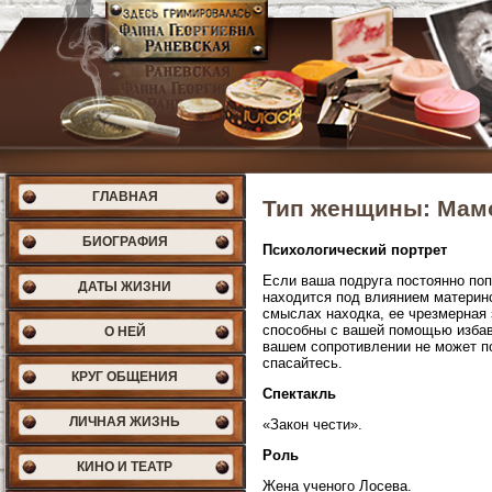
ГЛАВНАЯ
Тип женщины: Мам
БИОГРАФИЯ
Психологический портрет
Если ваша подруга постоянно поп
ДАТЫ ЖИЗНИ
находится под влиянием материнс
смыслах находка, ее чрезмерная 
способны с вашей помощью избави
О НЕЙ
вашем сопротивлении не может по
спасайтесь.
КРУГ ОБЩЕНИЯ
Спектакль
ЛИЧНАЯ ЖИЗНЬ
«Закон чести».
Роль
КИНО И ТЕАТР
Жена ученого Лосева.