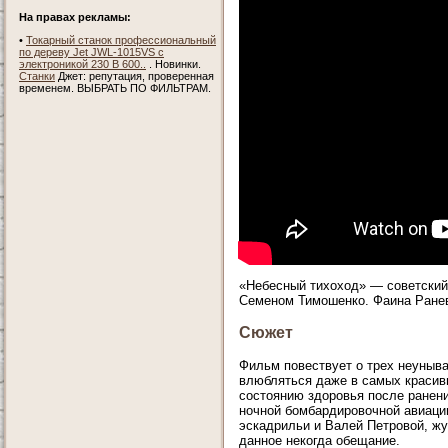
На правах рекламы:
•
Токарный станок профессиональный
по дереву Jet JWL-1015VS с
электроникой 230 В 600..
. Новинки.
Станки
Джет: репутация, проверенная
временем. ВЫБРАТЬ ПО ФИЛЬТРАМ.
«Небесный тихоход» — советский
Семеном Тимошенко. Фаина Ранев
Сюжет
Фильм повествует о трех неуныв
влюбляться даже в самых красив
состоянию здоровья после ранен
ночной бомбардировочной авиации
эскадрильи и Валей Петровой, ж
данное некогда обещание.