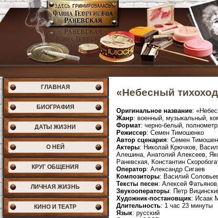
ГЛАВНАЯ
«Небесный тихоход»
БИОГРАФИЯ
Оригинальное название
: «Небе
Жанр
: военный, музыкальный, к
Формат
: черно-белый, полномет
ДАТЫ ЖИЗНИ
Режиссер
: Семен Тимошенко
Автор сценария
: Семен Тимошен
О НЕЙ
Актеры
: Николай Крючков, Васи
Алешина, Анатолий Алексеев, Яко
Раневская, Константин Скоробог
КРУГ ОБЩЕНИЯ
Оператор
: Александр Сигаев
Композиторы
: Василий Соловье
Тексты песен
: Алексей Фатьянов
ЛИЧНАЯ ЖИЗНЬ
Звукооператоры
: Петр Вицинск
Художник-постановщик
: Исаак 
Длительность
: 1 час 23 минуты
КИНО И ТЕАТР
Язык
: русский