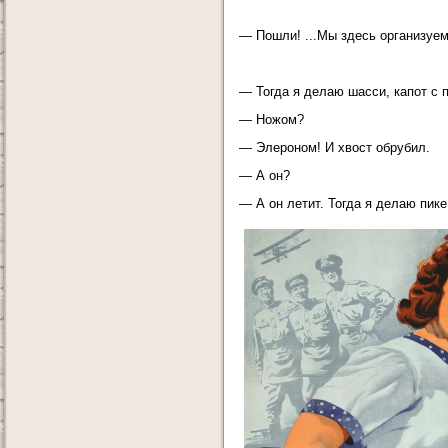
— Пошли! ...Мы здесь организуем
— Тогда я делаю шасси, капот с п
— Ножом?
— Элероном! И хвост обрубил.
— А он?
— А он летит. Тогда я делаю пике