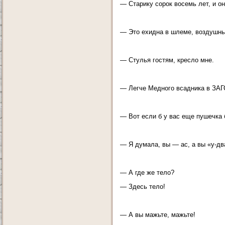
— Старику сорок восемь лет, и он
— Это ехидна в шлеме, воздушны
— Стулья гостям, кресло мне.
— Легче Медного всадника в ЗАГС
— Вот если б у вас еще пушечка б
— Я думала, вы — ас, а вы «у-два
— А где же тело?
— Здесь тело!
— А вы мажьте, мажьте!