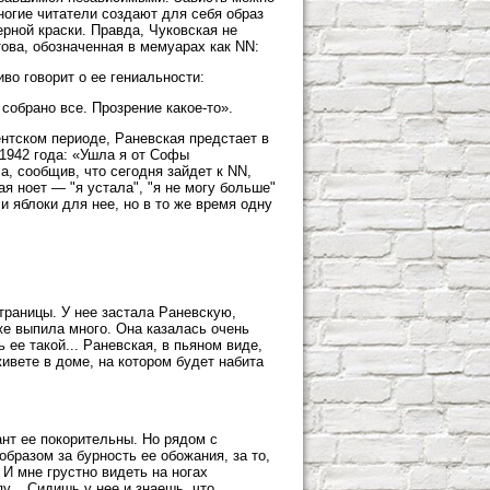
огие читатели создают для себя образ
рной краски. Правда, Чуковская не
ова, обозначенная в мемуарах как NN:
иво говорит о ее гениальности:
собрано все. Прозрение какое-то».
ентском периоде, Раневская предстает в
 1942 года: «Ушла я от Софы
, сообщив, что сегодня зайдет к NN,
ая ноет — "я устала", "я не могу больше"
и яблоки для нее, но в то же время одну
траницы. У нее застала Раневскую,
же выпила много. Она казалась очень
 ее такой... Раневская, в пьяном виде,
ивете в доме, на котором будет набита
ант ее покорительны. Но рядом с
бразом за бурность ее обожания, за то,
 И мне грустно видеть на ногах
... Сидишь у нее и знаешь, что