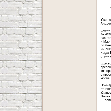
Уже по
Андрее
Елену 
Ахмато
раз го
и Марг
по Лен
им обе
Когда 
стену 
Здесь,
препон
так пр
с прос
могла 
Пример
отноше
Уланов
Фаина 
— вспо