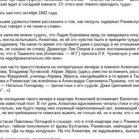
кая ждет в соседней комнате. От этого мне тяжело приходить туда».
ть шестого октября 1942 года:
ьшим удовольствием рассказала о том, как патруль задержал Раневскую,
тью говорит о ее гении и славе».
м записям можно судить, что Лидия Корнеевна вряд ли завидовала попу
ь могла испытывать Ахматова, но ей это чувство было в принципе чуждо)
ндреевну. На какое-то время это привело даже к разладу в ее отношения
м, не сказано ни слова). Драматург Лев Озеров в своих воспоминаниях 
но, что в Ташкенте она (Ахматова. —
М.Г.
) просила Л.К. Чуковскую у не
ла недоброжелательно обо мне».
кая часто присутствовала на литературных вечерах в комнате Ахматовой
ова, Владимир Луговской, Абрам Эфрос (здесь уместно вспомнить рас
ны Фредкиной, ученицы Абрама Эфроса, находившейся в то время в Таш
ва и Раневская так влюблены в Александра Сергеевича Пушкина, что н
 — Наталью Гончарову, — причастных к его судьбе. Даже Цветаевой они
...»).
м посещении такого вечера в квартире Ахматовой вспоминает Валентин 
м известный поэт. В тот день Ахматова вдохновенно читала стихи и отр
тельно, как будто перед нею огромный переполненный зал, внимающий
, ее востребованности помогало выжить не только ей, но и всем, кто с н
стасии Павловны Потоцкой я слышал, что в этой квартире они с Раневс
иты», тайком полученную от вдовы Булгакова. Раневская, наблюдая за 
есла: «Да ты ведь колдунья». На что Ахматова, не задумываясь, выпали