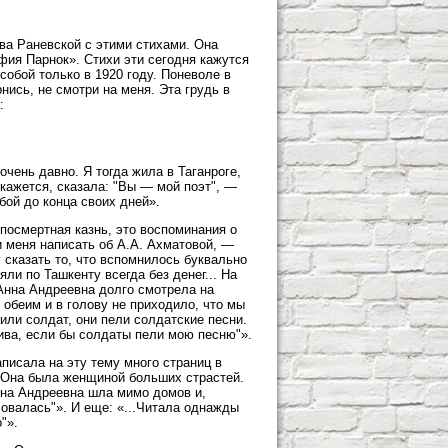
ва Раневской с этими стихами. Она
офия Парнок». Стихи эти сегодня кажутся
собой только в 1920 году. Поневоле в
нись, не смотри на меня. Эта грудь в
:
чень давно. Я тогда жила в Таганроге,
 кажется, сказала: "Вы — мой поэт", —
бой до конца своих дней».
посмертная казнь, это воспоминания о
и меня написать об А.А. Ахматовой, —
 сказать то, что вспомнилось буквально
ли по Ташкенту всегда без денег... На
 Анна Андреевна долго смотрела на
обеим и в голову не приходило, что мы
или солдат, они пели солдатские песни.
лива, если бы солдаты пели мою песню"».
писала на эту тему много страниц в
 «Она была женщиной больших страстей.
нна Андреевна шла мимо домов и,
еловалась"». И еще: «...Читала однажды
"».