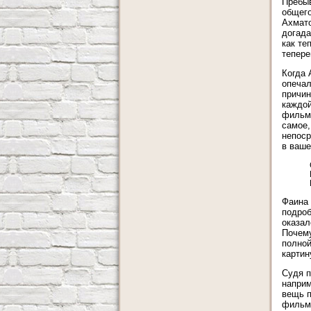
Пребыв
общего
Ахмато
догада
как те
тепере
Когда 
опечал
причин
каждой
фильма
самое,
непоср
в ваше
Фаина 
подроб
оказал
Почему
полной
картин
Судя п
наприм
вещь п
фильм,