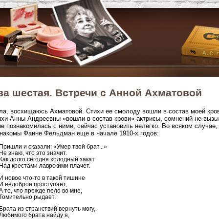
ва шестая. Встречи с Анной Ахматовой
а, восхищаюсь Ахматовой. Стихи ее смолоду вошли в состав моей кров
ихи Анны Андреевны «вошли в состав крови» актрисы, сомнений не вызы
е познакомилась с ними, сейчас установить нелегко. Во всяком случае,
накомы Фаине Фельдман еще в начале 1910-х годов:
Пришли и сказали: «Умер твой брат...»
Не знаю, что это значит.
Как долго сегодня холодный закат
Над крестами лаврскими плачет.
И новое что-то в такой тишине
И недоброе проступает,
А то, что прежде пело во мне,
Томительно рыдает.
Брата из странствий вернуть могу,
Любимого брата найду я,