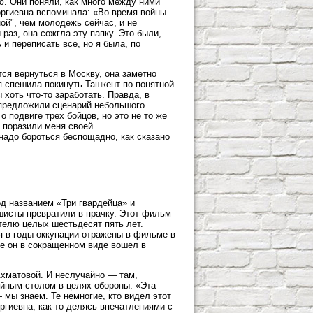
ю. Они поняли, как много между ними
оргиевна вспоминала: «Во время войны
ой", чем молодежь сейчас, и не
раз, она сожгла эту папку. Это были,
 и переписать все, но я была, по
тся вернуться в Москву, она заметно
я спешила покинуть Ташкент по понятной
хоть что-то заработать. Правда, в
 предложили сценарий небольшого
о подвиге трех бойцов, но это не то же
и поразили меня своей
надо бороться беспощадно, как сказано
д названием «Три гвардейца» и
шисты превратили в прачку. Этот фильм
ителю целых шестьдесят пять лет.
я в годы оккупации отражены в фильме в
ле он в сокращенном виде вошел в
Ахматовой. И неслучайно — там,
ейным столом в целях обороны: «Эта
мы знаем. Те немногие, кто видел этот
ргиевна, как-то делясь впечатлениями с