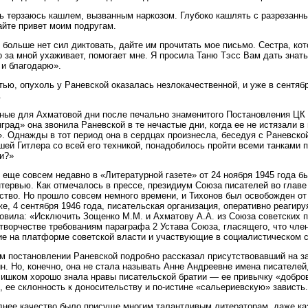
ь терзаюсь кашлем, вызванным наркозом. Глубоко кашлять с разрезанн
йте привет моим подругам.
 больше нет сил диктовать, дайте им прочитать мое письмо. Сестра, ко
 за мной ухаживает, помогает мне. Я просила Таню Тэсс Вам дать знат
 и благодарю».
тью, опухоль у Раневской оказалась незлокачественной, и уже в сентябр
.
ные для Ахматовой дни после печально знаменитого Постановления ЦК 
град» она звонила Раневской в те нечастые дни, когда ее не истязали 
». Однажды в тот период она в сердцах произнесла, беседуя с Раневско
шей Гитлера со всей его техникой, понадобилось пройти всеми танками 
и?»
 еще совсем недавно в «Литературной газете» от 24 ноября 1945 года 
нтервью. Как отмечалось в прессе, президиум Союза писателей во глав
ство. Но прошло совсем немного времени, и Тихонов был освобожден от
же, 4 сентября 1946 года, писательская организация, оперативно реагиру
овила: «Исключить Зощенко М.М. и Ахматову А.А. из Союза советских 
творчестве требованиям параграфа 2 Устава Союза, гласящего, что чле
е на платформе советской власти и участвующие в социалистическом с
м постановлении Раневской подробно рассказал присутствовавший на 
н. Но, конечно, она не стала называть Анне Андреевне имена писателей
ишком хорошо знала нравы писательской братии — ее привычку «добро
, ее склонность к доносительству и по-истине «сальериевскую» зависть.
нее качество было присуще многим талантливым литераторам, даже к