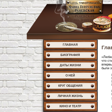
ГЛАВНАЯ
Гла
БИОГРАФИЯ
«Любил
что ст
впервы
ДАТЫ ЖИЗНИ
были з
О НЕЙ
КРУГ ОБЩЕНИЯ
ЛИЧНАЯ ЖИЗНЬ
КИНО И ТЕАТР