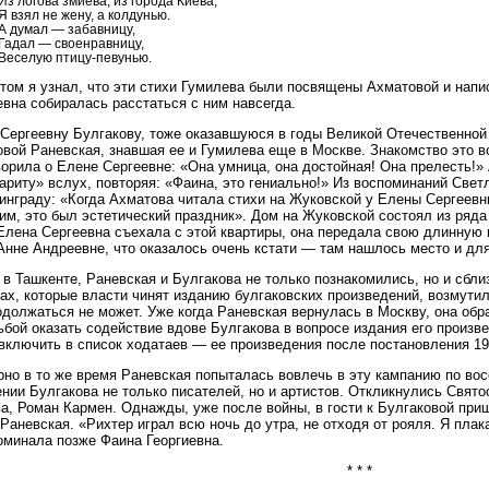
Из логова змиева, из города Киева,
Я взял не жену, а колдунью.
А думал — забавницу,
Гадал — своенравницу,
Веселую птицу-певунью.
том я узнал, что эти стихи Гумилева были посвящены Ахматовой и напис
вна собиралась расстаться с ним навсегда.
Сергеевну Булгакову, тоже оказавшуюся в годы Великой Отечественной 
вой Раневская, знавшая ее и Гумилева еще в Москве. Знакомство это в
ворила о Елене Сергеевне: «Она умница, она достойная! Она прелесть!»
ариту» вслух, повторяя: «Фаина, это гениально!» Из воспоминаний Све
инграду: «Когда Ахматова читала стихи на Жуковской у Елены Сергеевн
им, это был эстетический праздник». Дом на Жуковской состоял из ряда 
Елена Сергеевна съехала с этой квартиры, она передала свою длинную
Анне Андреевне, что оказалось очень кстати — там нашлось место и дл
 в Ташкенте, Раневская и Булгакова не только познакомились, но и сбли
ах, которые власти чинят изданию булгаковских произведений, возмутил
одолжаться не может. Уже когда Раневская вернулась в Москву, она обр
ьбой оказать содействие вдове Булгакова в вопросе издания его произв
включить в список ходатаев — ее произведения после постановления 19
но в то же время Раневская попыталась вовлечь в эту кампанию по во
нии Булгакова не только писателей, но и артистов. Откликнулись Свято
а, Роман Кармен. Однажды, уже после войны, в гости к Булгаковой при
Раневская. «Рихтер играл всю ночь до утра, не отходя от рояля. Я плак
минала позже Фаина Георгиевна.
* * *