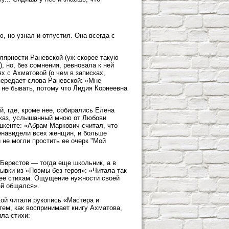
 но узнал и отпустил. Она всегда с
лярности Раневской (уж скорее такую
, но, без сомнения, ревновала к ней
х с Ахматовой (о чем в записках,
передает слова Раневской: «Мне
е не бывать, потому что Лидия Корнеевна
, где, кроме нее, собирались Елена
сказ, услышанный мною от Любови
кенте: «Абрам Маркович считал, что
енавидели всех женщин, и больше
 не могли простить ее очерк "Мой
Берестов — тогда еще школьник, а в
ывки из «Поэмы без героя»: «Читала так
 ее стихам. Ощущение нужности своей
ей общался».
кой читали рукопись «Мастера и
тем, как воспринимает книгу Ахматова,
ла стихи: