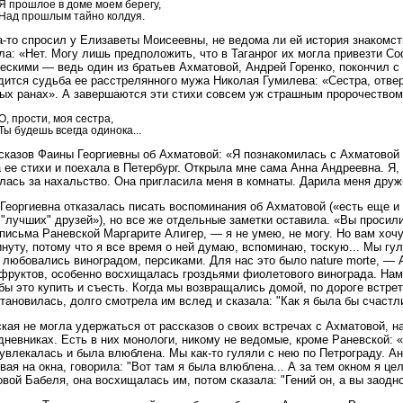
Я прошлое в доме моем берегу,
Над прошлым тайно колдуя.
а-то спросил у Елизаветы Моисеевны, не ведома ли ей история знакомст
ла: «Нет. Могу лишь предположить, что в Таганрог их могла привезти С
ескими — ведь один из братьев Ахматовой, Андрей Горенко, покончил с 
дится судьба ее расстрелянного мужа Николая Гумилева: «Сестра, отвер
ых ранах». А завершаются эти стихи совсем уж страшным пророчеством
О, прости, моя сестра,
Ты будешь всегда одинока...
сказов Фаины Георгиевны об Ахматовой: «Я познакомилась с Ахматовой о
 ее стихи и поехала в Петербург. Открыла мне сама Анна Андреевна. Я,
лась за нахальство. Она пригласила меня в комнаты. Дарила меня друж
Георгиевна отказалась писать воспоминания об Ахматовой («есть еще и 
 "лучших" друзей»), но все же отдельные заметки оставила. «Вы просил
 письма Раневской Маргарите Алигер, — я не умею, не могу. Но вам хочу
нуту, потому что я все время о ней думаю, вспоминаю, тоскую... Мы гуля
 любовались виноградом, персиками. Для нас это было nature morte, —
фруктов, особенно восхищалась гроздьями фиолетового винограда. Нам 
бы это купить и съесть. Когда мы возвращались домой, по дороге встрет
тановилась, долго смотрела им вслед и сказала: "Как я была бы счаст
кая не могла удержаться от рассказов о своих встречах с Ахматовой, на
дневниках. Есть в них монологи, никому не ведомые, кроме Раневской:
увлекалась и была влюблена. Мы как-то гуляли с нею по Петрограду. А
вая на окна, говорила: "Вот там я была влюблена... А за тем окном я ц
вой Бабеля, она восхищалась им, потом сказала: "Гений он, а вы заодно