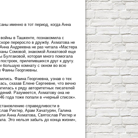
аны именно в тот период, когда Анна
войны в Ташкенте, познакомила с
скоре переросло в дружбу. Ахматова не
 Анна Андреевна не раз читала «Мастера
тланы Сомовой, знакомой Ахматовой еще
ы Булгаковой, которая много помогала
построек, прилепившихся друг к другу.
 и большую комнату с окном во всю
я Фаины Георгиевны.
зились. Фаина Георгиевна, узнав о тех
ась, сказав Елене Сергеевне, что вечно
атилась к ряду авторитетных писателей
едений. Разумеется, Ахматову она не
46 года тоже попали в «черный список».
сстановлению справедливости в
слав Рихтер, Арам Хачатурян, Галина
шли Анна Ахматова, Святослав Рихтер и
ала. Это нельзя забыть до конца жизни»,