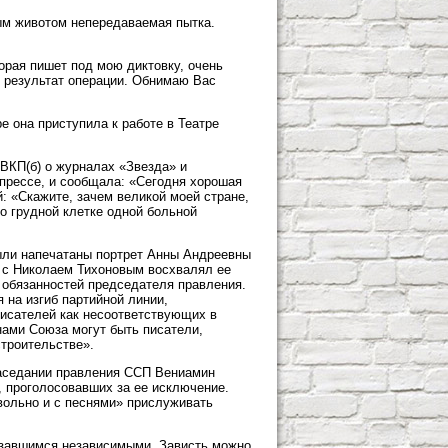
ым животом непередаваемая пытка.
торая пишет под мою диктовку, очень
ь результат операции. Обнимаю Вас
е она приступила к работе в Театре
ВКП(б) о журналах «Звезда» и
в прессе, и сообщала: «Сегодня хорошая
й: «Скажите, зачем великой моей стране,
по грудной клетке одной больной
были напечатаны портрет Анны Андреевны
е с Николаем Тихоновым восхвалял ее
 обязанностей председателя правления.
я на изгиб партийной линии,
писателей как несоответствующих в
нами Союза могут быть писатели,
троительстве».
заседании правления ССП Вениамин
, проголосовавших за ее исключение.
вольно и с песнями» прислуживать
азавшимся независимыми. Зависть можно