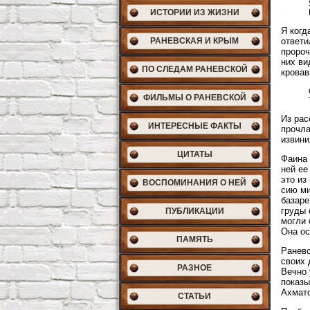
ИСТОРИИ ИЗ ЖИЗНИ
Я когд
РАНЕВСКАЯ И КРЫМ
ответи
пророч
них ви
ПО СЛЕДАМ РАНЕВСКОЙ
кровав
ФИЛЬМЫ О РАНЕВСКОЙ
Из рас
ИНТЕРЕСНЫЕ ФАКТЫ
прочла
извини
ЦИТАТЫ
Фаина 
ней ее
это из
ВОСПОМИНАНИЯ О НЕЙ
сию ми
базаре
груды 
ПУБЛИКАЦИИ
могли 
Она ос
ПАМЯТЬ
Раневс
своих 
РАЗНОЕ
Вечно 
показы
Ахмато
СТАТЬИ