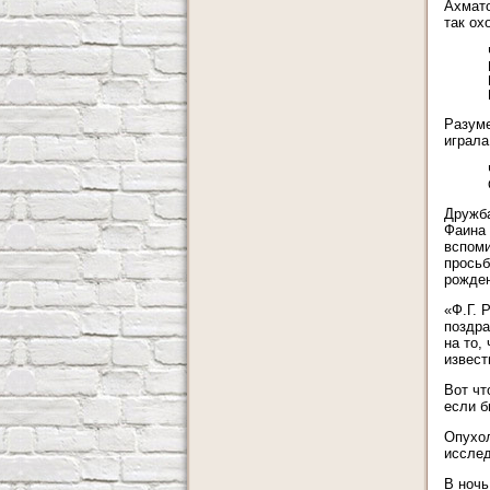
Ахмато
так ох
Разуме
играла
Дружба
Фаина 
вспоми
просьб
рожден
«Ф.Г. 
поздра
на то,
извест
Вот чт
если б
Опухол
исслед
В ночь