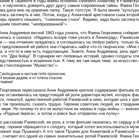
ание в Ташкенте в годы войны особенно сблизило Ахматову и Раневску
, и научились доверять друг другу самые сокровенные тайны. Фаина Ге
ва дала мне на хранение папку. Такую толстую. Я была менее "культурн
лась заглянуть в нее. Потом, когда у Ахматовой арестовали сына второй 
перь принято называть, "сожженные стихи". Видимо, надо было заглянуть
шним понятиям, "необразованной"».
Анна Андреевна весной 1943 года узнала, что Фаина Георгиевна собирае
илась и сказала: «Надеюсь вскоре тоже уехать в Ленинград». Раневска
е — она отчаянно нуждалась и соглашалась на любую работу, только бы 
 предложенной ей работе она старалась найти что-то творческое: «Мне
, и что-то в нем есть подкупающее. Знаете, Анна Андреевна, речь идет 
 что "Два бойца". В сценарии нет любовных историй, однако солдаты эт
едственностью и искренностью. К тому же там наша тема: за искусство 
м стихотворении "Мужество"»:
Свободным и чистым тебя пронесем,
И внукам дадим, и от плена спасем
Навеки!
Георгиевна пересказала Анне Андреевне краткое содержание фильма по
но остановилась на предстоящей ей роли директора музея, которую фа
ся, пожалуй, единственной работой Раневской в кино, которая шла к зр
 так произошло, сказать трудно. Героизм советских людей, их страдани
 мере. Но почему-то его не выпустили на экраны в годы войны — внача
у «Родные берега», а потом и вовсе был отправлен «на полку».
о рассказам Раневской, ее роль в этом фильме оказалась по сердцу и 
ер, героиня обращается к солдату, который хотел воспользоваться муз
омнит еще Пушкина!» А что такое Пушкин для Ахматовой и Раневской — 
 считают его одной из самых значительных ролей Раневской. Фаина Гео