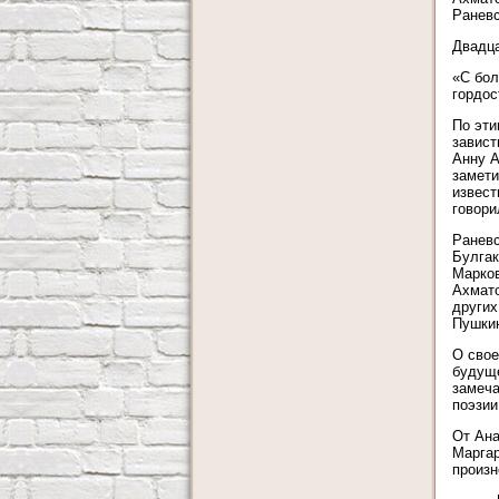
Раневс
Двадца
«С бол
гордос
По эти
завист
Анну А
замети
извест
говори
Раневс
Булгак
Марков
Ахмато
других
Пушкин"
О свое
будуще
замеча
поэзии
От Ана
Маргар
произн