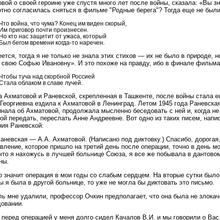
вой о своей героине уже спустя много лет после войны, сказала: «Вы зн
отно согласилась сняться в фильме "Родные берега"? Тогда еще не был
Что война, что чума? Конец им виден скорый,
Им приговор почти произнесен.
Но кто нас защитит от ужаса, который
Был бегом времени когда-то наречен.
ется, тогда я не только не знала этих стихов — их не было в природе, н
 свою Софью Ивановну». И это похоже на правду, ибо в финале фильма
Чтобы туча над скорбной Россией
Стала облаком в славе лучей.
 Ахматовой и Раневской, скрепленная в Ташкенте, после войны стала е
Георгиевна ездила к Ахматовой в Ленинград. Летом 1945 года Раневская
нала об Ахматовой, продолжала мысленно беседовать с ней и, когда не
ой передать, переслать Анне Андреевне. Вот одно из таких писем, напис
ия Раневской:
Раневская — А.А. Ахматовой. (Написано под диктовку.) Спасибо, дорогая
вление, которое пришло на третий день после операции, точно в день м
 что я нахожусь в лучшей больнице Союза, я все же побывала в дантовом
ны.
о значит операция в мои годы со слабым сердцем. На вторые сутки было 
ы я была в другой больнице, то уже не могла бы диктовать это письмо.
ь мне удалили, профессор Очкин предполагает, что она была не злокач
овании.
 перед операцией у меня долго сидел Качалов В.И. и мы говорили о Вас