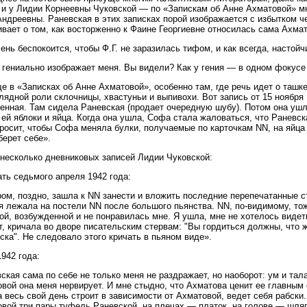
 и у Лидии Корнеевны Чуковской — по «Запискам об Анне Ахматовой» мн
ндреевны. Раневская в этих записках порой изображается с избытком че
вает о том, как восторженно к Фаине Георгиевне относилась сама Ахмат
ень беспокоится, чтобы Ф.Г. не заразилась тифом, и как всегда, настойч
гениально изображает меня. Вы видели? Как у гения — в одном фокусе 
е в «Записках об Анне Ахматовой», особенно там, где речь идет о ташк
лядной роли склочницы, хвастуньи и выпивохи. Вот запись от 15 ноября
енная. Там сидела Раневская (продает очередную шубу). Потом она ушла
 ей яблоки и яйца. Когда она ушла, Софа стала жаловаться, что Раневск
 просит, чтобы Софа меняла булки, получаемые по карточкам NN, на яйца 
берет себе».
несколько дневниковых записей Лидии Чуковской:
ть седьмого апреля 1942 года:
ом, поздно, зашла к NN занести и вложить последние перепечатанные с
я лежала на постели NN после большого пьянства. NN, по-видимому, то
ой, возбужденной и не понравилась мне. Я ушла, мне не хотелось видеть
т, кричала во дворе писательским стервам: "Вы гордиться должны, что ж
ска". Не следовало этого кричать в пьяном виде».
942 года:
ская сама по себе не только меня не раздражает, но наоборот: ум и тал
вой она меня нервирует. И мне стыдно, что Ахматова ценит ее главным о
а весь свой день строит в зависимости от Ахматовой, ведет себя рабски.
вой три пары туфель Раневской, на плечах — платок, на голове — шляпу