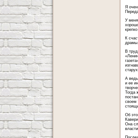
Я очен
Переда
У меня
хорошо
крепко
К счас
драмы
В труд
«Ленин
газета
изгнав
старух
А ведь
и ее и
творче
Тогда 
постан
своем 
стоящи
Об это
Кавери
Она сл
власти
Послед