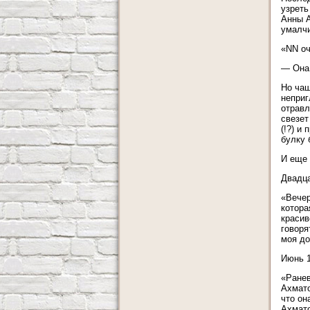
узреть
Анны А
умалчи
«NN оч
— Она 
Но чащ
неприг
отравл
свезет
(!?) и
булку 
И еще 
Двадца
«Вечер
котора
красив
говоря
моя до
Июнь 1
«Ранев
Ахмато
что он
Ахмато