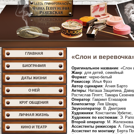
ГЛАВНАЯ
«Слон и веревочка»
БИОГРАФИЯ
Оригинальное название
: «Слон 
Жанр
: для детей, семейный
Формат
: черно-белый
ДАТЫ ЖИЗНИ
Режиссер
: Илья Фрэз
Автор сценария
: Агния Барто
О НЕЙ
Актеры
: Наташа Защипина, Дави
Ростислав Плятт, Тамара Сезене
Оператор
: Гавриил Егиазаров
КРУГ ОБЩЕНИЯ
Композитор
: Лев Шварц
Звукооператор
: В. Дмитриев
Художники
: Константин Урбетис
ЛИЧНАЯ ЖИЗНЬ
Художник по костюмам
: Э. Рап
Второй оператор
: М. Железнова
Ассистенты режиссера
: А. Гонч
КИНО И ТЕАТР
Ассистент по монтажу
: Берта П