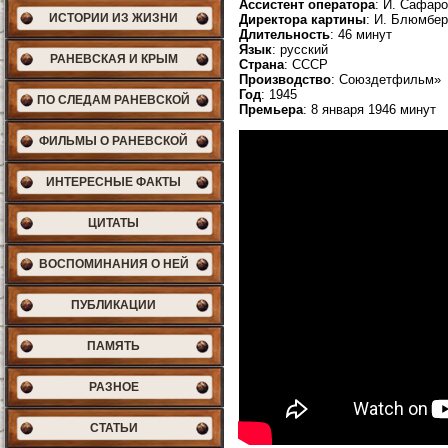
Ассистент оператора
: И. Сафар
ИСТОРИИ ИЗ ЖИЗНИ
Директора картины
: И. Блюмбер
Длительность
: 46 минут
Язык
: русский
РАНЕВСКАЯ И КРЫМ
Страна
: СССР
Производство
: Союздетфильм»
Год
: 1945
ПО СЛЕДАМ РАНЕВСКОЙ
Премьера
: 8 января 1946 минут
ФИЛЬМЫ О РАНЕВСКОЙ
ИНТЕРЕСНЫЕ ФАКТЫ
ЦИТАТЫ
ВОСПОМИНАНИЯ О НЕЙ
ПУБЛИКАЦИИ
ПАМЯТЬ
РАЗНОЕ
СТАТЬИ