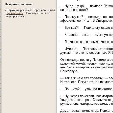
На правах рекламы:
— Ну да, ну да, — покивал Психо
ничего не знаете?
•
Наружная реклама. Перетяжки, щиты
-
промостойки
. Производство всех
видов рекламы.
— Почему же? — неожиданно заяв
афоризмы ее читал. В Интернете, 
— Вот как?! — Психологу стало с
— Классная тетка, — хмыкнул пр
— Любопытно... очень любопытно,
— Именно. — Программист отстави
думаю, что это не совсем так. Я 
От неожиданности у Психолога от
каменной кожей, неопрятные и ду
них была аллергия на ультрафиол
Раневскую.
— Так я ж не о тех троллях! — з
Интернете. Погуглите, о них мног
— По... что? — уточнил психолог.
— Ну, через поисковик посмотри
Увидите, что я прав. Скольких лю
руках вновь материализовалась п
Дома, терзая компьютер, Психоло