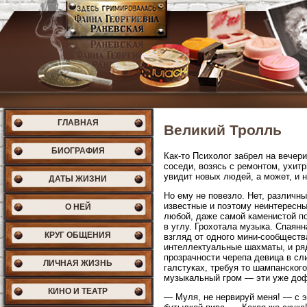
ГЛАВНАЯ
Великий Тролль
БИОГРАФИЯ
Как-то Психолог забрел на вечери
соседи, возясь с ремонтом, ухитр
увидит новых людей, а может, и 
ДАТЫ ЖИЗНИ
Но ему не повезло. Нет, различн
известные и поэтому неинтересн
О НЕЙ
любой, даже самой каменистой по
в углу. Грохотала музыка. Спаян
КРУГ ОБЩЕНИЯ
взгляд от одного мини-сообщества
интеллектуальные шахматы, и ря
прозрачности черепа девица в с
ЛИЧНАЯ ЖИЗНЬ
галстуках, требуя то шампанского
музыкальный гром — эти уже дофл
КИНО И ТЕАТР
— Муля, не нервируй меня! — с 