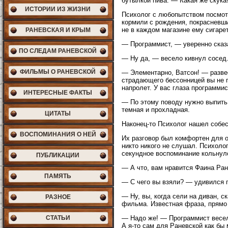
бутылкой пива. — Какая же скука
ИСТОРИИ ИЗ ЖИЗНИ
Психолог с любопытством посмотр
кормили с рождения, покрасневшие
не в каждом магазине ему сигаре
РАНЕВСКАЯ И КРЫМ
— Программист, — уверенно сказ
ПО СЛЕДАМ РАНЕВСКОЙ
— Ну да, — весело кивнул сосед.
ФИЛЬМЫ О РАНЕВСКОЙ
— Элементарно, Ватсон! — развесе
страдающего бессонницей вы не п
напролет. У вас глаза программис
ИНТЕРЕСНЫЕ ФАКТЫ
— По этому поводу нужно выпить
темная и прохладная.
ЦИТАТЫ
Наконец-то Психолог нашел собес
ВОСПОМИНАНИЯ О НЕЙ
Их разговор был комфортен для о
никто никого не слушал. Психолог
секундное воспоминание кольнуло
ПУБЛИКАЦИИ
— А что, вам нравится Фаина Ран
ПАМЯТЬ
— С чего вы взяли? — удивился 
— Ну, вы, когда сели на диван, с
РАЗНОЕ
фильма. Известная фраза, прямо
СТАТЬИ
— Надо же! — Программист весело
А я-то сам для Раневской как бы