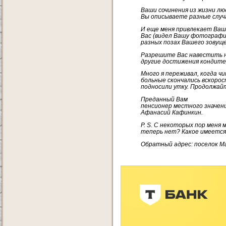
Ваши сочинения из жизни лю
Вы описываете разные случа
И еще меня привлекает Ваше
Вас (видел Вашу фотографию
разных позах Вашего зовущ
Разрешите Вас навестить н
другие достижения кондите
Много я переживал, когда ч
больные скончались вскоро
подносили утку. Продолжай
Преданный Вам
пенсионер местного значен
Афанасий Кафинкин.
P. S. С некоторых пор меня
теперь нет? Какое имеется
Обратный адрес: поселок М