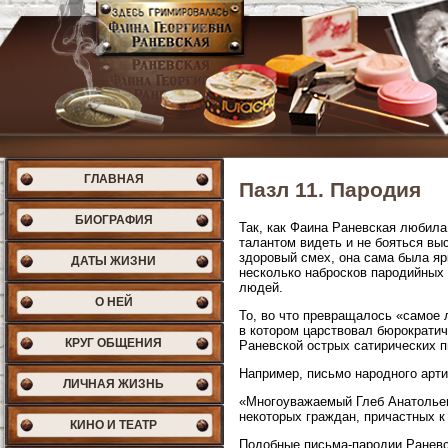
ГЛАВНАЯ
Пазл 11. Пародия
БИОГРАФИЯ
Так, как Фаина Раневская любила
талантом видеть и не бояться в
здоровый смех, она сама была яр
ДАТЫ ЖИЗНИ
несколько набросков пародийных 
людей.
О НЕЙ
То, во что превращалось «самое 
в котором царствовал бюрократич
КРУГ ОБЩЕНИЯ
Раневской острых сатирических 
Например, письмо народного артис
ЛИЧНАЯ ЖИЗНЬ
«Многоуважаемый Глеб Анатольеви
некоторых граждан, причастных к
КИНО И ТЕАТР
Подобные письма-пародии Раневск