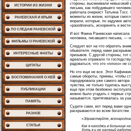
стороны, высмеивали невысокий 
ИСТОРИИ ИЗ ЖИЗНИ
письма, как побудившего человек
работала очеркист Татьяна Тэсс.
моменты из жизни, которые смогл
РАНЕВСКАЯ И КРЫМ
морали, которые, по задумке авт
«разоблачать, искоренять и вест
ПО СЛЕДАМ РАНЕВСКОЙ
И вот Фаина Раневская написала 
человека, писавшего письма, — 
ФИЛЬМЫ О РАНЕВСКОЙ
Следует вот на что обратить вни
обывателя, перед нами раскрывае
ИНТЕРЕСНЫЕ ФАКТЫ
призывов. С другой стороны, тот
идеально отражало то господству
радоваться, что это «плохо» не со
ЦИТАТЫ
Но это еще не все. Этот Кафинкин
самые обороты, приемы, чтобы ст
ВОСПОМИНАНИЯ О НЕЙ
пародировала уже самого автора 
чувства, не только тщилась выст
ПУБЛИКАЦИИ
еще при этом безбожно эксплуати
можно было угадать с первых стр
называется, притягивалась за уш
ПАМЯТЬ
Судите сами, вот перед вами одн
раскрываются во всем богатстве.
РАЗНОЕ
«
Здравствуйте, всенародная
СТАТЬИ
Как я находясь в больнице 
Хоть я и не научный работн