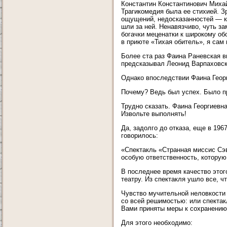
Константин Константинович Миха
Трагикомедия была ее стихией. З
ощущений, недосказанностей — ка
шли за ней. Ненавязчиво, чуть за
богачки меценатки к широкому об
в приюте «Тихая обитель», я сам
Более ста раз Фаина Раневская в
предсказывал Леонид Варпаховск
Однако впоследствии Фаина Георг
Почему? Ведь был успех. Было при
Трудно сказать. Фаина Георгиевн
Извольте выполнять!
Да, задолго до отказа, еще в 196
говорилось:
«Спектакль «Странная миссис Сэв
особую ответственность, которую 
В последнее время качество этог
театру. Из спектакля ушло все, ч
Чувство мучительной неловкости 
со всей решимостью: или спектак
Вами приняты меры к сохранению 
Для этого необходимо: