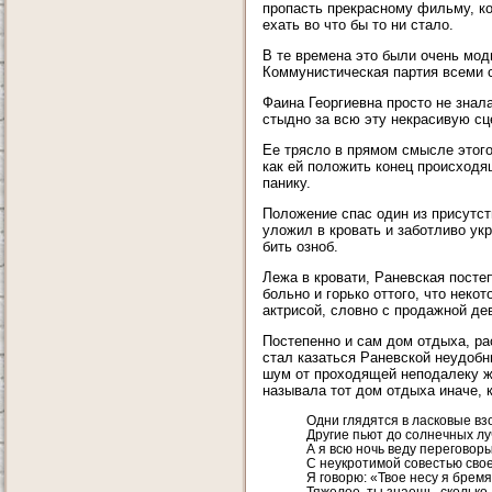
пропасть прекрасному фильму, ко
ехать во что бы то ни стало.
В те времена это были очень модн
Коммунистическая партия всеми с
Фаина Георгиевна просто не знала
стыдно за всю эту некрасивую сц
Ее трясло в прямом смысле этого 
как ей положить конец происходящ
панику.
Положение спас один из присутств
уложил в кровать и заботливо ук
бить озноб.
Лежа в кровати, Раневская посте
больно и горько оттого, что нек
актрисой, словно с продажной де
Постепенно и сам дом отдыха, ра
стал казаться Раневской неудоб
шум от проходящей неподалеку же
называла тот дом отдыха иначе, 
Одни глядятся в ласковые вз
Другие пьют до солнечных лу
А я всю ночь веду переговор
С неукротимой совестью свое
Я говорю: «Твое несу я бремя
Тяжелое, ты знаешь, сколько 