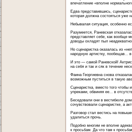
впечатление «вполне нормальног
Едва представившись, сценаристк
которая должна состояться уже 
Небывалая ситуация, особенно ес
Разумеется, Раневская отказалась
представляет себе, как вообще мо
доводы охладят пыл неадекватной
Но сценаристка оказалась из «н
народную артистку, пообещав... в
И это — самой Раневской! Актри
на себя и так и сяк в течение нес
Фаина Георгиевна снова отказалас
возможным пуститься в такую ав
Сценаристка, вместо того чтобы и
упреками, обвиняя ее... в отсутс
Беседовали они в вестибюле дома
сочувствовали сценаристке, а ак
Разговор стал вестись на повыше
удалиться прочь.
Подобно многим не вполне адекв
к просьбам. Да что там к просьб