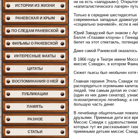
ни на есть «западным»). Открытог
ИСТОРИИ ИЗ ЖИЗНИ
«капиталистического лагеря» путь
Только в середине шестидесятых 
РАНЕВСКАЯ И КРЫМ
современных западных драматурго
«социально значимой», если в не
ПО СЛЕДАМ РАНЕВСКОЙ
Юрий Завадский был знаком с Ар
Белля «Глазами клоуна» с Генна
билет на этот спектакль, потенци
ФИЛЬМЫ О РАНЕВСКОЙ
Даже самой Раневской оказалось 
ИНТЕРЕСНЫЕ ФАКТЫ
В 1966 году в Театре имени Мосс
миссис Сэвидж», в котором Фаина
ЦИТАТЫ
Сюжет пьесы был необычен хотя б
Главная героиня Этель Сэвидж по
ВОСПОМИНАНИЯ О НЕЙ
распорядиться огромными капита
людей, тем самым делая их счас
ПУБЛИКАЦИИ
(один из них даже сенатор), узн
психиатрическую лечебницу, а се
большую часть денег.
ПАМЯТЬ
В лечебнице общительная пожилая
друзьями. Приемные дети все вре
РАЗНОЕ
Миссис Сэвидж с удовольствием д
которых тут же рассказывают газ
приемными детьми миссис Сэвидж 
СТАТЬИ