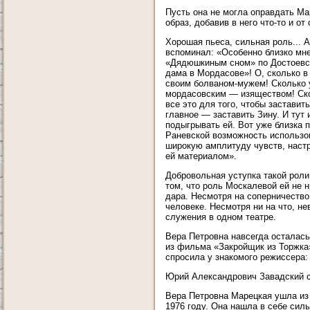
Пусть она не могла оправдать Ма
образ, добавив в него что-то и от 
Хорошая пьеса, сильная роль... 
вспоминал: «Особенно близко мне
«Дядюшкиным сном» по Достоевск
дама в Мордасове»! О, сколько в 
своим болваном-мужем! Сколько 
мордасовским — изяществом! Ско
все это для того, чтобы заставит
главное — заставить Зину. И тут 
подыгрывать ей. Вот уже близка п
Раневской возможность использо
широкую амплитуду чувств, настр
ей материалом».
Добровольная уступка такой роли
том, что роль Москалевой ей не н
дара. Несмотря на соперничество,
человеке. Несмотря ни на что, не
служения в одном театре.
Вера Петровна навсегда осталась
из фильма «Закройщик из Торжка»
спросила у знакомого режиссера:
Юрий Александрович Завадский с
Вера Петровна Марецкая ушла из 
1976 году. Она нашла в себе силы