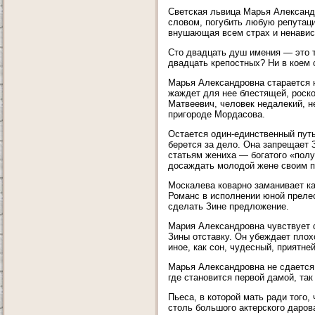
Светская львица Марья Александ
словом, погубить любую репутаци
внушающая всем страх и ненавист
Сто двадцать душ имения — это та
двадцать крепостных? Ни в коем 
Марья Александровна старается н
жаждет для нее блестящей, роск
Матвеевич, человек недалекий, н
пригороде Мордасова.
Остается один-единственный путь
берется за дело. Она запрещает 
статьям жениха — богатого «полу
досаждать молодой жене своим п
Москалева коварно заманивает кан
Романс в исполнении юной прелес
сделать Зине предложение.
Мария Александровна чувствует с
Зины отставку. Он убеждает плох
иное, как сон, чудесный, приятне
Марья Александровна не сдается 
где становится первой дамой, так
Пьеса, в которой мать ради того,
столь большого актерского даров