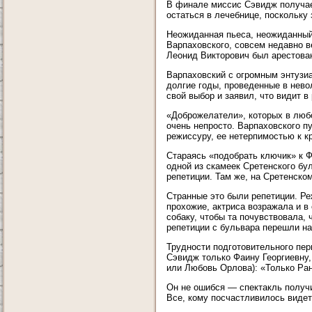
В финале миссис Сэвидж получает
остаться в лечебнице, поскольку 
Неожиданная пьеса, неожиданный
Варпаховского, совсем недавно в
Леонид Викторович был арестован
Варпаховский с огромным энтузиа
долгие годы, проведенные в нево
свой выбор и заявил, что видит в
«Доброжелатели», которых в любом
очень непросто. Варпаховского п
режиссуру, ее нетерпимостью к к
Стараясь «подобрать ключик» к Ф
одной из скамеек Сретенского бу
репетиции. Там же, на Сретенско
Странные это были репетиции. Ре
прохожие, актриса возражала и 
собаку, чтобы та почувствовала, ч
репетиции с бульвара перешли на 
Трудности подготовительного пе
Сэвидж только Фаину Георгиевну,
или Любовь Орлова): «Только Ра
Он не ошибся — спектакль получ
Все, кому посчастливилось видет