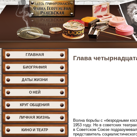
ГЛАВНАЯ
Глава четырнадцат
БИОГРАФИЯ
ДАТЫ ЖИЗНИ
О НЕЙ
КРУГ ОБЩЕНИЯ
ЛИЧНАЯ ЖИЗНЬ
Волна борьбы с «безродными кос
1953 году. Но в советских театр
в Советском Союзе подразумевало
КИНО И ТЕАТР
представитель социалистического