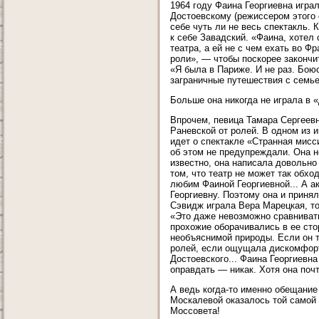
1964 году Фаина Георгиевна игр
Достоевскому (режиссером этого 
себе чуть ли не весь спектакль.
к себе Завадский. «Фаина, хотел
театра, а ей не с чем ехать во Ф
роли», — чтобы поскорее закончит
«Я была в Париже. И не раз. Боюс
заграничные путешествия с семье
Больше она никогда не играла в 
Впрочем, певица Тамара Сергеевн
Раневской от ролей. В одном из 
идет о спектакле «Странная мис
об этом не предупреждали. Она н
известно, она написала довольно
том, что театр не может так обхо
любим Фаиной Георгиевной... А а
Георгиевну. Поэтому она и принял
Сэвидж играла Вера Марецкая, то
«Это даже невозможно сравнивать
прохожие оборачивались в ее сто
необъяснимой природы. Если он т
ролей, если ощущала дискомфорт
Достоевского... Фаина Георгиевна
оправдать — никак. Хотя она поч
А ведь когда-то именно обещани
Москалевой оказалось той самой 
Моссовета!