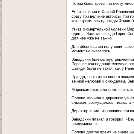
Потом была третья по счету мис
Ее отношения с Фаиной Раневско
сразу три великие актрисы, три г
как выразилась однажды Фаина Г
Узнав о смертельной болезни Мар
один — Золотая звезда Героя Соц
для нее уже не важно.
Для обоснования получения высок
момент не оказалось.
Завадский был целеустремленным
Перенесшая недавно тяжелую опе
Сэвидж была не такая, как у Ране
Правда, не то из-за своего знаме
вечной нелюбви к скандалам, За
Марецкая отыграла семь спектакл
Орлова звонила в дирекцию узнать
слышал, возмущалась, плакала: 
Директор юлил, изворачивался ка
Завадский плакал и говорил: «Ве
придумаем...»
Орлова долгое время не знала ни