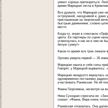
умеют хорошо притворяться. Любо
время Марецкая легла в Кремлев
Все думали, что Марецкая уже не
остроумной, находчивой и, даже 
приглашенная на творческий вече
быстрым движением, словно шляпу
место.
Когда-то, играя в спектакле «Ор
цвета. Ее партнеры по сцене нача
усмехнулась и как ни в чем не б
белую сумку!»
Какое-то время все трое лежали 
Орлова умерла первой — 26 январ
Марецкая нашла в себе силы прий
Говорят, у Марецкой вырвалось: «
Марецкая ненадолго вернулась на
одновременно постановку радиос
участвовать Раневская. Но ей поз
Фаина Георгиевна, несмотря на 
Нина Сухоцкая спросила ее: «Зач
сказал: «Фаина, Вера очень плоха
Раневская отказалась. Она далеко