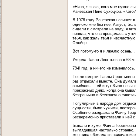
«Нина, я знаю, кого мне нужно с
Раневская Нине Сухоцкой. «Кого?
В 1978 году Раневская напишет в
одиноко мне без нее. Август, Бол
сидели и смотрели на воду, я чит
поняла, что она прощалась с уточ
тебя, как жаль тебя и несчастну
Флобер.
Вот потому-то я и люблю осень...
Умерла Павла Леонтьевна в 63-м г
78-й год, а ничего не изменилось.
После смерти Павлы Леонтьевны Ф
раз отдыхали вместе. Она думала
ошиблась — ей и тут было невын
прекрасных днях, когда она быва
безгранично и бесконечно счастл
Популярный в народе дом отдыха 
сущности, были чужими, посторон
Особенно раздражали Фаину Георг
бесцеремонно приставали к ней с
Бывало и хуже. Фаина Георгиевна
выглядевшая настолько странно, 
женщина сбежала из психиатриче