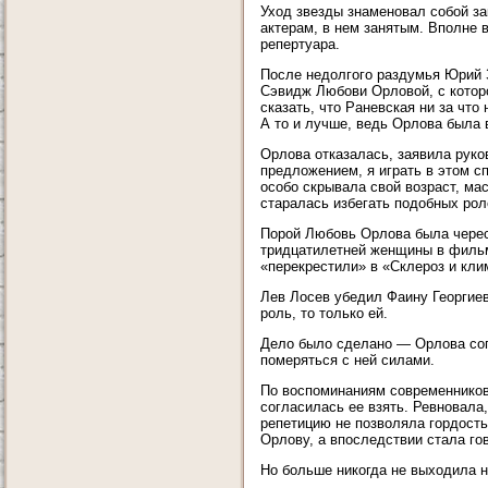
Уход звезды знаменовал собой за
актерам, в нем занятым. Вполне 
репертуара.
После недолгого раздумья Юрий 
Сэвидж Любови Орловой, с котор
сказать, что Раневская ни за что
А то и лучше, ведь Орлова была 
Орлова отказалась, заявила руко
предложением, я играть в этом с
особо скрывала свой возраст, ма
старалась избегать подобных рол
Порой Любовь Орлова была чересч
тридцатилетней женщины в фильм
«перекрестили» в «Склероз и кли
Лев Лосев убедил Фаину Георгиев
роль, то только ей.
Дело было сделано — Орлова согл
померяться с ней силами.
По воспоминаниям современников,
согласилась ее взять. Ревновала
репетицию не позволяла гордость
Орлову, а впоследствии стала го
Но больше никогда не выходила н