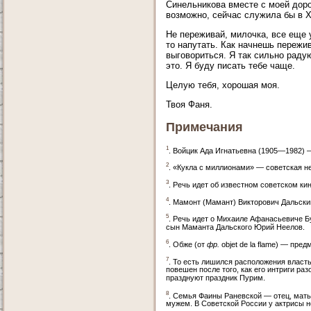
Синельникова вместе с моей дорог
возможно, сейчас служила бы в 
Не переживай, милочка, все еще 
то напутать. Как начнешь пережив
выговориться. Я так сильно радую
это. Я буду писать тебе чаще.
Целую тебя, хорошая моя.
Твоя Фаня.
Примечания
1
. Войцик Ада Игнатьевна (1905—1982) 
2
. «Кукла с миллионами» — советская 
3
. Речь идет об известном советском к
4
. Мамонт (Мамант) Викторович Дальск
5
. Речь идет о Михаиле Афанасьевиче Б
сын Маманта Дальского Юрий Неелов.
6
. Обже (от
фр.
objet de la flame) — пред
7
. То есть лишился расположения власт
повешен после того, как его интриги р
празднуют праздник Пурим.
8
. Семья Фаины Раневской — отец, мать
мужем. В Советской России у актрисы н