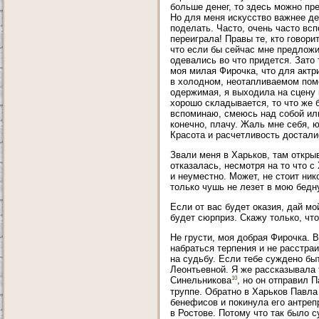
больше денег, то здесь можно пре
Но для меня искусство важнее ден
поделать. Часто, очень часто вс
переиграла! Правы те, кто говори
что если бы сейчас мне предложил
одевались во что придется. Зато
моя милая Фирочка, что для актр
в холодном, неотапливаемом поме
одержимая, я выходила на сцену 
хорошо складывается, то что же 
вспоминаю, смеюсь над собой или 
конечно, плачу. Жаль мне себя, 
Красота и расчетливость достали
Звали меня в Харьков, там откры
отказалась, несмотря на то что 
и неуместно. Может, не стоит ник
только чушь не лезет в мою бедн
Если от вас будет оказия, дай мо
будет сюрприз. Скажу только, что
Не грусти, моя добрая Фирочка. 
набраться терпения и не расстра
на судьбу. Если тебе суждено быт
Леонтьевной. Я же рассказывала 
10
Синельникова
, но он отправил 
труппе. Обратно в Харьков Павла
бенефисов и покинула его антреп
в Ростове. Потому что так было 