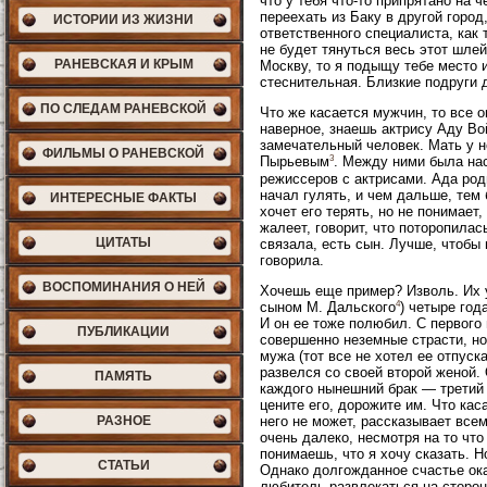
что у тебя что-то припрятано на 
переехать из Баку в другой город
ИСТОРИИ ИЗ ЖИЗНИ
ответственного специалиста, как 
не будет тянуться весь этот шле
РАНЕВСКАЯ И КРЫМ
Москву, то я подыщу тебе место и
стеснительная. Близкие подруги 
ПО СЛЕДАМ РАНЕВСКОЙ
Что же касается мужчин, то все 
наверное, знаешь актрису Аду Во
замечательный человек. Мать у н
ФИЛЬМЫ О РАНЕВСКОЙ
3
Пырьевым
. Между ними была нас
режиссеров с актрисами. Ада род
начал гулять, и чем дальше, тем
ИНТЕРЕСНЫЕ ФАКТЫ
хочет его терять, но не понимает
жалеет, говорит, что поторопила
ЦИТАТЫ
связала, есть сын. Лучше, чтобы 
говорила.
ВОСПОМИНАНИЯ О НЕЙ
Хочешь еще пример? Изволь. Их у
4
сыном М. Дальского
) четыре год
И он ее тоже полюбил. С первого 
ПУБЛИКАЦИИ
совершенно неземные страсти, но 
мужа (тот все не хотел ее отпуск
развелся со своей второй женой.
ПАМЯТЬ
каждого нынешний брак — третий 
цените его, дорожите им. Что кас
РАЗНОЕ
него не может, рассказывает всем
очень далеко, несмотря на то что
понимаешь, что я хочу сказать. 
СТАТЬИ
Однако долгожданное счастье ока
любитель развлекаться на стороне