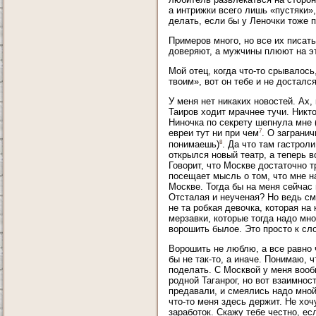
а интрижки всего лишь «пустяки»
делать, если бы у Леночки тоже 
Примеров много, но все их писат
доверяют, а мужчины плюют на это
Мой отец, когда что-то срывалось
твоим», вот он тебе и не досталс
У меня нет никаких новостей. Ах,
Таиров ходит мрачнее тучи. Никто
Ниночка по секрету шепнула мне 
7
евреи тут ни при чем
. О загранич
8
понимаешь)
. Да что там гастрол
открылся новый театр, а теперь 
Говорит, что Москве достаточно 
посещает мысль о том, что мне на
Москве. Тогда бы на меня сейчас
Отсталая и неученая? Но ведь см
не та робкая девочка, которая на
мерзавки, которые тогда надо мн
ворошить былое. Это просто к сл
Ворошить не люблю, а все равно 
бы не так-то, а иначе. Понимаю, ч
поделать. С Москвой у меня воо
родной Таганрог, но вот взаимно
предавали, и смеялись надо мной
что-то меня здесь держит. Не хоч
заработок. Скажу тебе честно, ес