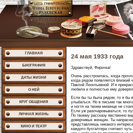
ГЛАВНАЯ
24 мая 1933 года
БИОГРАФИЯ
Здравствуй, Фирочка!
Очень расстроилась, когда прочла
ДАТЫ ЖИЗНИ
когда рядом появляется близкий 
Павлой Леонтьевной. И я прекрас
любила и полностью ему доверял
О НЕЙ
Если бы ты была рядом, то я бы в
КРУГ ОБЩЕНИЯ
улыбаться. Но в письме так много
и ногтя на твоем мизинце не стои
Если уж разочаровываться, то лу
ЛИЧНАЯ ЖИЗНЬ
По твоему рассказу явственно ви
доверчивых женщин. Ты напрасно с
представляешь никакого интереса
КИНО И ТЕАТР
каждого бухгалтера считают чуть 