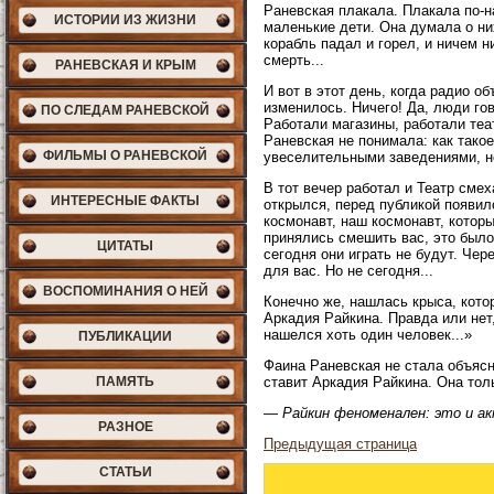
Раневская плакала. Плакала по-н
ИСТОРИИ ИЗ ЖИЗНИ
маленькие дети. Она думала о ни
корабль падал и горел, и ничем 
смерть...
РАНЕВСКАЯ И КРЫМ
И вот в этот день, когда радио о
изменилось. Ничего! Да, люди го
ПО СЛЕДАМ РАНЕВСКОЙ
Работали магазины, работали теа
Раневская не понимала: как тако
ФИЛЬМЫ О РАНЕВСКОЙ
увеселительными заведениями, не
В тот вечер работал и Театр сме
ИНТЕРЕСНЫЕ ФАКТЫ
открылся, перед публикой появилс
космонавт, наш космонавт, котор
принялись смешить вас, это было
ЦИТАТЫ
сегодня они играть не будут. Че
для вас. Но не сегодня...
ВОСПОМИНАНИЯ О НЕЙ
Конечно же, нашлась крыса, кото
Аркадия Райкина. Правда или нет,
нашелся хоть один человек...»
ПУБЛИКАЦИИ
Фаина Раневская не стала объясн
ПАМЯТЬ
ставит Аркадия Райкина. Она тол
—
Райкин феноменален: это и ак
РАЗНОЕ
Предыдущая страница
СТАТЬИ