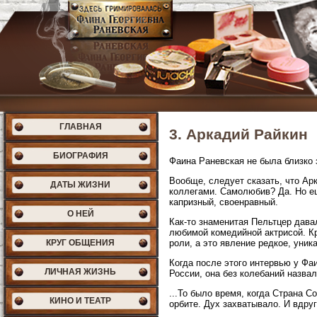
ГЛАВНАЯ
3. Аркадий Райкин
БИОГРАФИЯ
Фаина Раневская не была близко 
Вообще, следует сказать, что Ар
ДАТЫ ЖИЗНИ
коллегами. Самолюбив? Да. Но ещ
капризный, своенравный.
О НЕЙ
Как-то знаменитая Пельтцер дава
любимой комедийной актрисой. Кр
КРУГ ОБЩЕНИЯ
роли, а это явление редкое, уник
Когда после этого интервью у Фа
ЛИЧНАЯ ЖИЗНЬ
России, она без колебаний назва
...То было время, когда Страна 
КИНО И ТЕАТР
орбите. Дух захватывало. И вдру