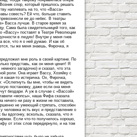
. Возник спор, который пришлось решать
тву наплевать на то, что «Васса»
лавы совесть? Ей что, больше ставить
 превознесли ее до небес. В театры
ов» Васса лучше. В старое время за
рду. Сама была свидетельницей того, как
то «Вассу» поставят в Театре Революции
дочности в людях! Внутри у меня гнев
а все, что я о ней думаю. И как об
жется, ты же меня знаешь, Фирочка, я
 предложил мне роль в своей картине. По
лько представь, как он меня ценит! Я
немного загадочно) и сказал, что эта
ой роли. Она играет Вассу, Хозяйку с
я какая-то истеричка. Ох, Фирочка,
бя: «Ослепнуть бы мне, чтобы не видеть
лохую постановку, даже если она меня
пчут бездари. А уж в случае с «Вассой»
оставили «мопсы», наша Фифа сказала
а ничего ни разу в жизни не поставила,
вершенно не умеющий стряпать, способен
у человека есть вкус и представление о
 бы вдогонку, вскользь, сказала, что я
ирман. Если что-то получилось хорошо,
ифу от этих слов передернуло, и на том
приятностями чуть было не забыла