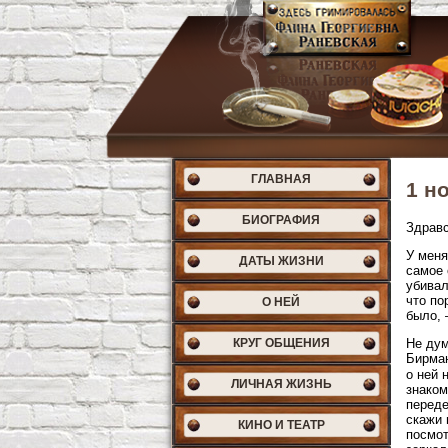
ГЛАВНАЯ
1 н
БИОГРАФИЯ
Здравс
У меня
ДАТЫ ЖИЗНИ
самое 
убивал
что по
О НЕЙ
было, 
КРУГ ОБЩЕНИЯ
Не дум
Бирма
о ней 
ЛИЧНАЯ ЖИЗНЬ
знаком
переде
скажи 
КИНО И ТЕАТР
посмот