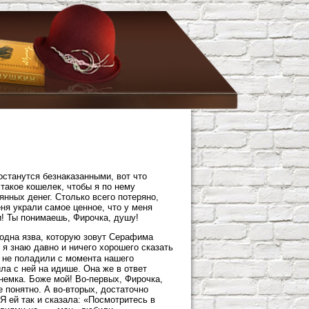
останутся безнаказанными, вот что
такое кошелек, чтобы я по нему
янных денег. Столько всего потеряно,
еня украли самое ценное, что у меня
! Ты понимаешь, Фирочка, душу!
одна язва, которую зовут Серафима
 я знаю давно и ничего хорошего сказать
ы не поладили с момента нашего
ила с ней на идише. Она же в ответ
 немка. Боже мой! Во-первых, Фирочка,
 понятно. А во-вторых, достаточно
 Я ей так и сказала: «Посмотритесь в