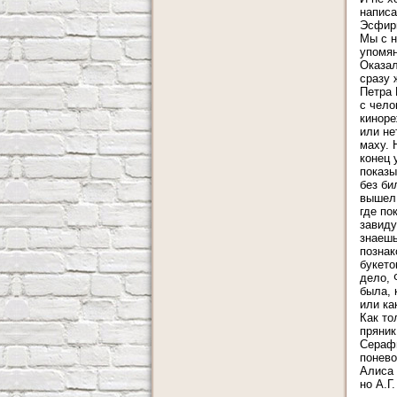
написа
Эсфири
Мы с н
упомян
Оказал
сразу 
Петра 
с чело
киноре
или не
маху. 
конец 
показы
без би
вышел 
где по
завиду
знаешь
познак
букето
дело, 
была, 
или ка
Как то
пряник
Серафи
понево
Алиса 
но А.Г