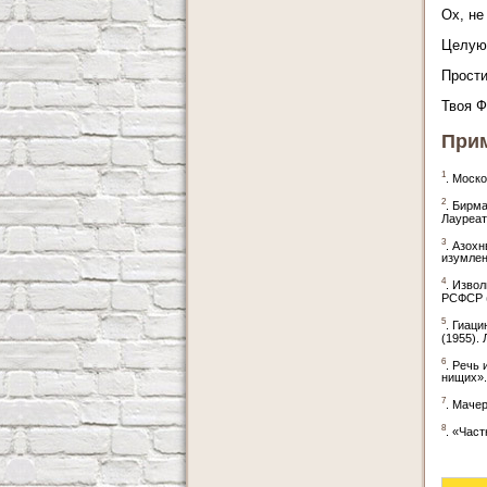
Ох, не
Целую 
Прости
Твоя Ф
При
1
. Моск
2
. Бирм
Лауреат
3
. Азохн
изумлен
4
. Изво
РСФСР (
5
. Гиац
(1955).
6
. Речь
нищих».
7
. Маче
8
. «Час