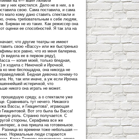
милиями на «— ман» любили
ам у них крестился. Дело не в них, а в
оставила свою. Сама поставила, и сама
то мало кому дано ставить спектакли и
но, очень требовательным к себе людям,
м. Бирман не из таких. Как режиссер она
от оценки ее способностей. Я так зла на
начает, что другие театры не имеют
оставить свою «Вассу» или же быстренько
фимы все равно, что из меня балерина.
(я видела ее в первом ряду),
Васса — копия моей, только бледная,
) я ходила с Ниночкой и Ирочкой,
а ко мне беспощадна, она никогда не
 справедливой. Бедная девочка почему-то
ала. Но, так или иначе, а уж если Ирочка
ершеннейшей истеричкой, что
ьше никого она играть не может.
 прошедшую среду, а о спектакле уже
це. Сравнивать тут нечего. Никакого
5
мужа Вассы, и Гиацинтова
, играющая
 Гиацинтовой. Вот это была бы Васса!
авную роль. Странно получается. С
другой стороны, Серафима все же
интерес, а она пришла на готовенькое.
ся. Разница во времени тоже небольшая —
менно. Нормальные люди стараются
азад. Когда Таирову понравилась опера