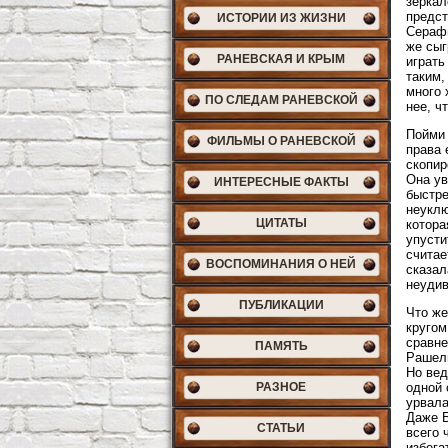
зеркал
предст
ИСТОРИИ ИЗ ЖИЗНИ
Серафи
же сыг
РАНЕВСКАЯ И КРЫМ
играть
таким,
много 
ПО СЛЕДАМ РАНЕВСКОЙ
нее, ч
Пойми 
ФИЛЬМЫ О РАНЕВСКОЙ
права 
скопир
Она ув
ИНТЕРЕСНЫЕ ФАКТЫ
быстре
неуклю
ЦИТАТЫ
котора
упусти
считае
ВОСПОМИНАНИЯ О НЕЙ
сказал
неудив
ПУБЛИКАЦИИ
Что же
кругом
сравне
ПАМЯТЬ
Рашель
Но вед
РАЗНОЕ
одной 
урвала
Даже Б
СТАТЬИ
всего 
избега