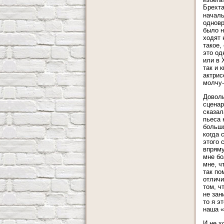
Брехт
началь
одновр
было н
ходят 
такое,
это од
или в 
так и 
актрис
молчу-
Доволь
сценар
сказал
пьеса 
большо
когда 
этого 
впряму
мне бо
мне, ч
так по
отличи
том, ч
не зан
то я э
наша «
И не х