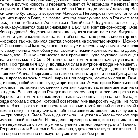
7
ть тебе другую новость и передать привет от Александра Мачерета
(впр
 привет от Саши»). Но это для тебя он Саша, а для меня Александр Ве
ей шли по бульвару и встретили Мачерета. Поговорили немного, он очен
ул, что вырос в Баку, я сказала, что год прослужила там в Рабочем теат
ось, что он тебя знает. Ах, как тесен белый свет! Подумать только — д
же обнаруживается общая знакомая в Баку. Мачерет кинорежиссер. Оказ
8
Виноградова»
. Надеюсь извлечь пользу из знакомства с ним. Видишь, 
веком, а уже рассчитываю на то, чтобы он дал мне роль в своей картине
жиссеров так же, как моя сестра смотрела на холостых мужчин. Можно л
т? Снявшись в «Пышке», я вошла во вкус и теперь хочу сниматься в нов
Не сразу поняла, чем обернутся съемки в немой картине, когда на дворе 
узнала, что «Пышка» снимается для провинции, куда звуковое кино еще 
вали очень мало. Жаль. Я-то мечтала о том, что меня начнут узнавать 
лета. Про трамвай я шучу, но лишняя слава актрисе никогда не мешает. 
у меня комом, как ему и положено. Посмотрим, что будет дальше. Сорок
клонники? Алиса Георгиевна не намного меня старше, а попробуй сравни 
ю, я просто делюсь с тобой, верная моя подруга, моими мыслями. Тебе 
, и перед тобой мне нет нужды притворяться. А Екатерине Васильевне б
омились. Так за ней поклонники толпами ходили, засыпали цветами на 
в в день. Ее квартира на Рождественском бульваре от обилия цветов бы
Фирочка, а в том, что я всю жизнь пытаюсь понять — права ли я была, к
когда спорила с отцом, который советовал мне выбросить «дурь» из гол
ких-то благ. Просто славе предстоит закончить мой давний спор с самой
лько я пойму, что могу считать себя настоящей актрисой, так начну жить
 — три оплеухи. Была Зинка, да сплыла. Не успела «Вассе» толком пор
ма со своей «копией». И так далее, примеров много, все перечислять не 
ле задумаешься о том, а уж не случайны ли мои редкие удачи? Талантл
Георгиевна или Екатерина Васильевна, удача сопутствует постоянно. Ч
. на сцене неизменно пользуется успехом в любой роли.