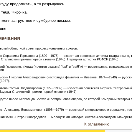
 буду продолжать, а то разрыдаюсь.
тебя, Фирочка.
 меня за грустное и сумбурное письмо.
аня.
мечания
овский областной совет профессиональных союзов.
ан Серафима Германовна (1890—1976) — известная советская актриса театра и кино, т
 Сталинской премии первой степени (1946). Народная артистка РСФСР (1946).
вей (дословно: «Когда (хочется сказать) "ох!" и "вей!"») — восклицание, выражающее
ия.
льский Николай Александрович (настоящая фамилия — Ливанов; 1874—1949) — русски
1947).
интова Софья Владимировна (1895—1982) — известная советская актриса, театральный
 Лауреат Сталинской премии первой степени (1947).
 идет о пьесе Бертольда Брехта «Трехгрошовая опера», по которой Камерным театром 
рет Александр Вениаминович (1896—1979) — советский кинорежиссер и сценарист, теор
тная жизнь Петра Виноградова» — молодежная комедия, снятая Александром Мачерето
К оглавлению