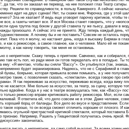
6
а
, да так, что он заказал ее перевод, на нее положил глаз Театр сатиры
ству. Решили по справедливости, в пользу Камерного. А сейчас начальс
еменно идет на двух сценах! Нет, ты скажи мне, Фирочка, где у этой ша
ечего? Зла не хватает! И ведь еще уговорит парочку критиков, чтобы те
не все, а газеты читают все. И вся Москва станет говорить, что у «мопс
 если одна труппа под боком у другой ставила ту же пьесу, давали в мо
нажды произошло. А сейчас это не принято. Жду теперь каждый день, ч
Художественном. А почему бы и не поставить? Совсем не осталось поря
кипит. Пока что я молчу, но настанет день, когда я выскажу Бирман в глаз
е, и как о режиссере, а самое главное, как о человеке. Мало ей не пока
молчу, а как начну говорить, так меня не остановишь.
но о неприятном. Скажу теперь о приятном. Савченко, как и собирался,
ию там есть поп, но ради меня он готов переделать его в попадью. Ты то
а ему: «Я мечтаю, чтобы вы сняли "Вассу"». Он улыбнулся (так, знаешь, 
непременно будет экранизирована. Надеюсь, что не с Серафимой в главн
й буквы, боярыню, которая привыкла всеми помыкать, а у нее получаетс
смотрю такие, с позволения сказать, «спектакли», всегда говорю про се
срама». Я так переживаю за искусство, переживаю всегда, когда вижу п
ю не касается. Мне больно за искусство, за театр, за сцену, которую то
льно вдвойне. Когда я у нас в театре возмущалась тем, как «Вассу» п
то только режиссер вправе критиковать работу режиссера. Мол, если сам
малкивай. Я ответила ей, что дело совсем не в этом. Даже человек, со
ть хороший борщ от баланды. Все дело во вкусе и представлении. Если 
то такое хорошо, то он всегда сможет отличить хорошее от плохого. И как
имаюсь огульной пристрастной критикой спектакля, который поставила Б
то признаю. Например, Рашель у Гиацинтовой получилась очень яркой. Ф
дискуссия» закончилась.
очется писать о неприятном, да само собой выходит. За всеми этими не