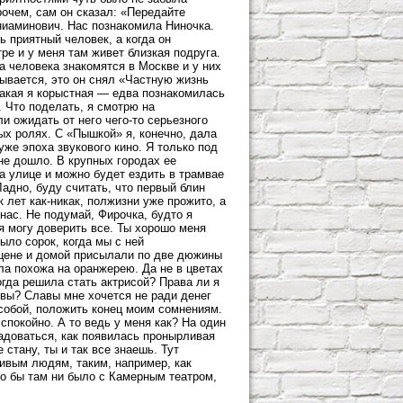
очем, сам он сказал: «Передайте
ниаминович. Нас познакомила Ниночка.
ь приятный человек, а когда он
ре и у меня там живет близкая подруга.
ва человека знакомятся в Москве и у них
ывается, это он снял «Частную жизнь
какая я корыстная — едва познакомилась
. Что поделать, я смотрю на
и ожидать от него чего-то серьезного
ых ролях. С «Пышкой» я, конечно, дала
уже эпоха звукового кино. Я только под
не дошло. В крупных городах ее
на улице и можно будет ездить в трамвае
Ладно, буду считать, что первый блин
 лет как-никак, полжизни уже прожито, а
нас. Не подумай, Фирочка, будто я
я могу доверить все. Ты хорошо меня
ыло сорок, когда мы с ней
сцене и домой присылали по две дюжины
ла похожа на оранжерею. Да не в цветах
огда решила стать актрисой? Права ли я
овы? Славы мне хочется не ради денег
 собой, положить конец моим сомнениям.
 спокойно. А то ведь у меня как? На один
адоваться, как появилась пронырливая
стану, ты и так все знаешь. Тут
ивым людям, таким, например, как
то бы там ни было с Камерным театром,