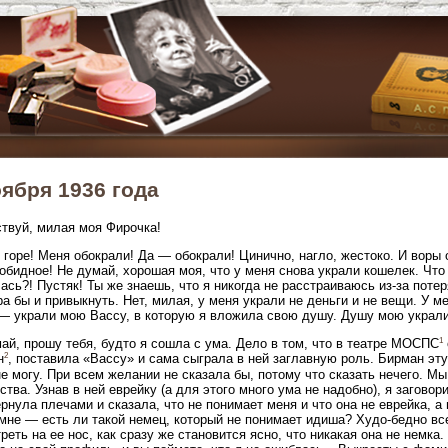
оября 1936 года
твуй, милая моя Фирочка!
 горе! Меня обокрали! Да — обокрали! Цинично, нагло, жестоко. И воры 
обидное! Не думай, хорошая моя, что у меня снова украли кошелек. Что 
ась?! Пустяк! Ты же знаешь, что я никогда не расстраиваюсь из-за потер
ра бы и привыкнуть. Нет, милая, у меня украли не деньги и не вещи. У м
— украли мою Вассу, в которую я вложила свою душу. Душу мою украли
1
ай, прошу тебя, будто я сошла с ума. Дело в том, что в театре МОСПС
2
н
, поставила «Вассу» и сама сыграла в ней заглавную роль. Бирман эту
не могу. При всем желании не сказала бы, потому что сказать нечего. М
ства. Узнав в ней еврейку (а для этого много ума не надобно), я заговор
рнула плечами и сказала, что не понимает меня и что она не еврейка, а
мне — есть ли такой немец, который не понимает идиша? Худо-бедно все
реть на ее нос, как сразу же становится ясно, что никакая она не немка.