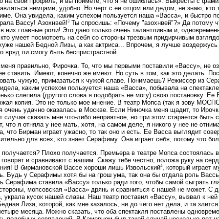
о на свой профиль, и вы поймете, что я не ошиблась». Выкресты с фа
авляться немцами, удобно. Но черт с ее отцом или дедом, не знаю, кто т
ме. Она увидела, каким успехом пользуется наша «Васса», и быстро п
3
рала Вассу! Азохнвей!
Ты спросишь: «Почему "азохнвей"?» Да потому ч
 в них главные роли! Это дано только очень талантливым и, одновремен
 кто умеет посмотреть на себя со стороны трезвым придирчивым взглядо
хуже нашей Бедной Лизы, а как актриса... Впрочем, я лучше воздержусь 
то вряд ли смогу быть беспристрастной.
меня правильно, Фирочка. То, что мы первыми поставили «Вассу», не оз
ее ставить. Имеют, конечно же имеют. Но суть в том, как это делать. П
овать чужую, примазаться к чужой славе. Понимаешь? Режиссер из Сера
идела, каким успехом пользуется наша «Васса», побывала на спектакле 
нько слепила (другого слова я подобрать не могу) свою постановку. Ее 
жая копия. Это не только мое мнение. В театр Мопса (так я зову МОСПС
я очень удачно оказалась в Москве. Если Ниночка меня щадит, то Ирочк
т случая сказать мне что-либо неприятное, но при этом старается быть
т, что я отняла у нее мать, хотя, на самом деле, я никого у нее не отним
а, что Бирман играет ужасно, то так оно и есть. Ее Васса выглядит сов
ительно для всех, кто знает Серафиму. Она играет себя, потому что бол
 получается? Плохо получается. Премьера в театре Мопса состоялась в
 говорят и сравнивают с нашим. Скажу тебе честно, положа руку на серд
4
ния! В бирмановской Вассе хороши лишь Извольский
, который играет 
. Будь у Серафимы хотя бы на грош ума, так она бы отдала роль Вассы
ь Серафима ставила «Вассу» только ради того, чтобы самой сыграть гл
стороны, мопсовская «Васса» дрянь и сравниться с нашей не может. С 
, украла кусок нашей славы. Наш театр поставил «Вассу», вызвал к ней 
едная Лиза, которой, как мне казалось, ни до чего нет дела, и та злит
четыре месяца. Можно сказать, что оба спектакля поставлены одновре
ть подобных совпадений. В Камерном был такой случай несколько лет н