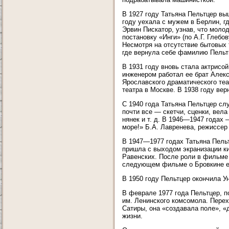
В 1927 году Татьяна Пельтцер вы
году уехала с мужем в Берлин, г
Эрвин Пискатор, узнав, что моло
постановку «Инги» (по А.Г. Глебо
Несмотря на отсутствие бытовых 
где вернула себе фамилию Пельт
В 1931 году вновь стала актрисо
инженером работал ее брат Алекс
Ярославского драматического теа
театра в Москве. В 1938 году ве
С 1940 года Татьяна Пельтцер сл
почти все — скетчи, сценки, вела
нянек и т. д. В 1946—1947 годах 
море!» Б.А. Лавренева, режиссер
В 1947—1977 годах Татьяна Пель
пришла с выходом экранизации ки
Равенских. После роли в фильме 
следующем фильме о Бровкине ее
В 1950 году Пельтцер окончила У
В феврале 1977 года Пельтцер, 
им. Ленинского комсомола. Перех
Сатиры, она «создавала поле», «
жизни.