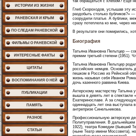
так обращаться с хлебом? Еще не
ИСТОРИИ ИЗ ЖИЗНИ
Глеб Скороходов, услышав эту ис
раздобыть столько бубликов?» — 
РАНЕВСКАЯ И КРЫМ
соорудили платье. А бублики, ме
сразу потеплела ко мне, через не
ПО СЛЕДАМ РАНЕВСКОЙ
В результате они помирились, хот
Биография
ФИЛЬМЫ О РАНЕВСКОЙ
Татьяна Ивановна Пельтцер — сов
ИНТЕРЕСНЫЕ ФАКТЫ
премии третьей степени (1951). Ч
Татьяна Ивановна Пельтцер родил
ЦИТАТЫ
российских немцев. Основатель 
пешком в Россию из Рейнской обл
жизнь называл себя Иваном Рома
ВОСПОМИНАНИЯ О НЕЙ
дочь казенного раввина Киева.
Актерскому мастерству Татьяна у
ПУБЛИКАЦИИ
вышла в девять лет в спектакле «
Екатеринославе. А за следующую
одиннадцать лет она выступала в
ПАМЯТЬ
антрепризе Синельникова.
РАЗНОЕ
Профессиональную актерскую дея
Политуправления. В дальнейшем 
1922), театра Комедии (бывший Т
СТАТЬИ
(ныне Театр имени Моссовета), н
подрабатывала машинисткой.