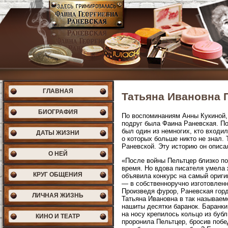
ГЛАВНАЯ
Татьяна Ивановна 
БИОГРАФИЯ
По воспоминаниям Анны Кукиной, 
подруг была Фаина Раневская. По
был один из немногих, кто входи
ДАТЫ ЖИЗНИ
о которых больше никто не знал.
Раневской. Эту историю он описа
О НЕЙ
«После войны Пельтцер близко п
время. Но вдова писателя умела 
КРУГ ОБЩЕНИЯ
объявила конкурс на самый ориги
— в собственноручно изготовленн
Произведя фурор, Раневская горд
ЛИЧНАЯ ЖИЗНЬ
Татьяна Ивановна в так называем
нашиты десятки баранок. Баранки
на носу крепилось кольцо из буб
КИНО И ТЕАТР
проронила Пельтцер, бросив побе