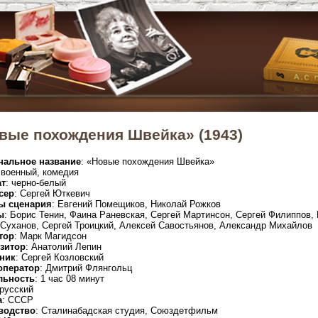
вые похождения Швейка» (1943)
нальное название
: «Новые похождения Швейка»
 военный, комедия
т
: черно-белый
сер
: Сергей Юткевич
ы сценария
: Евгений Помещиков, Николай Рожков
ы
: Борис Тенин, Фаина Раневская, Сергей Мартинсон, Сергей Филиппов
Суханов, Сергей Троицкий, Алексей Савостьянов, Александр Михайлов
тор
: Марк Магидсон
зитор
: Анатолий Лепин
ник
: Сергей Козловский
оператор
: Дмитрий Флянгольц
льность
: 1 час 08 минут
 русский
а
: СССР
водство
: Сталинабадская студия, Союздетфильм