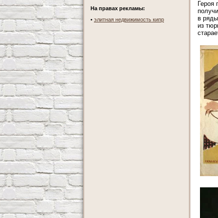
Героя 
На правах рекламы:
получи
в ряды
•
элитная недвижимость кипр
из тюр
старае