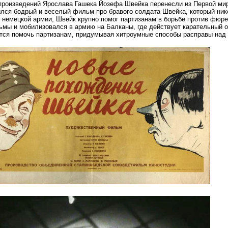
произведений Ярослава Гашека Йозефа Швейка перенесли из Первой мир
лся бодрый и веселый фильм про бравого солдата Швейка, который нико
 немецкой армии, Швейк крупно помог партизанам в борьбе против фюр
ьмы и мобилизовался в армию на Балканы, где действует карательный о
тся помочь партизанам, придумывая хитроумные способы расправы над 