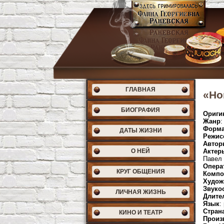
ГЛАВНАЯ
«Но
БИОГРАФИЯ
Ориги
Жанр
:
Форма
ДАТЫ ЖИЗНИ
Режис
Автор
О НЕЙ
Актер
Павел 
Опера
КРУГ ОБЩЕНИЯ
Компо
Худож
Звуко
ЛИЧНАЯ ЖИЗНЬ
Длите
Язык
:
Стран
КИНО И ТЕАТР
Произ