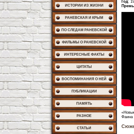
Год
: 1
ИСТОРИИ ИЗ ЖИЗНИ
Премь
РАНЕВСКАЯ И КРЫМ
ПО СЛЕДАМ РАНЕВСКОЙ
ФИЛЬМЫ О РАНЕВСКОЙ
ИНТЕРЕСНЫЕ ФАКТЫ
ЦИТАТЫ
ВОСПОМИНАНИЯ О НЕЙ
ПУБЛИКАЦИИ
ПАМЯТЬ
«Новы
РАЗНОЕ
Фаина 
Сюж
СТАТЬИ