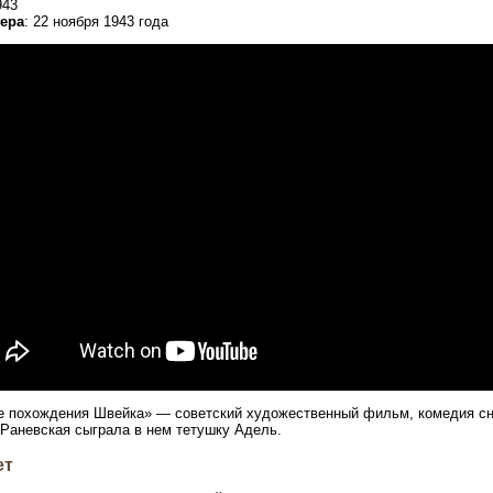
943
ера
: 22 ноября 1943 года
е похождения Швейка» — советский художественный фильм, комедия с
Раневская сыграла в нем тетушку Адель.
ет