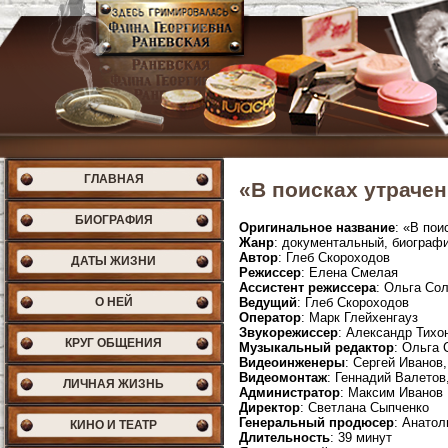
ГЛАВНАЯ
«В поисках утрачен
БИОГРАФИЯ
Оригинальное название
: «В пои
Жанр
: документальный, биограф
Автор
: Глеб Скороходов
ДАТЫ ЖИЗНИ
Режиссер
: Елена Смелая
Ассистент режиссера
: Ольга Со
О НЕЙ
Ведущий
: Глеб Скороходов
Оператор
: Марк Глейхенгауз
Звукорежиссер
: Александр Тихо
КРУГ ОБЩЕНИЯ
Музыкальный редактор
: Ольга 
Видеоинженеры
: Сергей Иванов
Видеомонтаж
: Геннадий Валетов
ЛИЧНАЯ ЖИЗНЬ
Администратор
: Максим Иванов
Директор
: Светлана Сыпченко
Генеральный продюсер
: Анато
КИНО И ТЕАТР
Длительность
: 39 минут