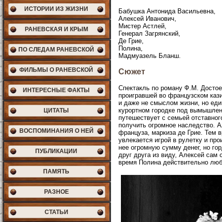
ИСТОРИИ ИЗ ЖИЗНИ
Бабушка Антонида Васильевна,
Алексей Иванович,
Мистер Астлей,
РАНЕВСКАЯ И КРЫМ
Генерал Загрянский,
Де Грие,
Полина,
ПО СЛЕДАМ РАНЕВСКОЙ
Мадмуазель Бланш.
ФИЛЬМЫ О РАНЕВСКОЙ
Сюжет
Спектакль по роману Ф.М. Достое
ИНТЕРЕСНЫЕ ФАКТЫ
проигравшей во французском кази
и даже не смыслом жизни, но еди
курортном городке под вымышлен
ЦИТАТЫ
путешествует с семьей отставног
получить огромное наследство. 
ВОСПОМИНАНИЯ О НЕЙ
француза, маркиза де Грие. Тем 
увлекается игрой в рулетку и пр
нее огромную сумму денег, но го
ПУБЛИКАЦИИ
друг друга из виду, Алексей сам 
время Полина действительно люб
ПАМЯТЬ
РАЗНОЕ
СТАТЬИ