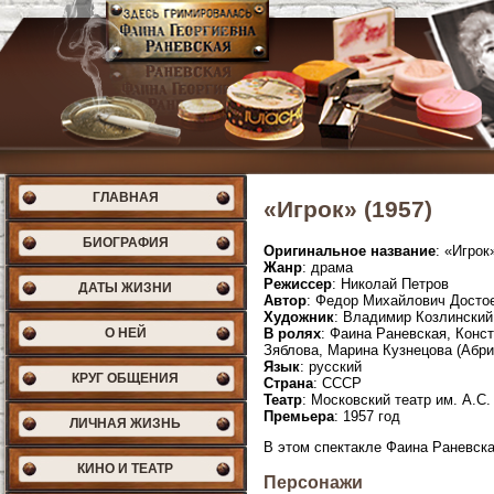
ГЛАВНАЯ
«Игрок» (1957)
БИОГРАФИЯ
Оригинальное название
: «Игрок
Жанр
: драма
Режиссер
: Николай Петров
ДАТЫ ЖИЗНИ
Автор
: Федор Михайлович Досто
Художник
: Владимир Козлинский
О НЕЙ
В ролях
: Фаина Раневская, Конс
Зяблова, Марина Кузнецова (Абри
Язык
: русский
КРУГ ОБЩЕНИЯ
Страна
: СССР
Театр
: Московский театр им. А.С
Премьера
: 1957 год
ЛИЧНАЯ ЖИЗНЬ
В этом спектакле Фаина Раневск
КИНО И ТЕАТР
Персонажи