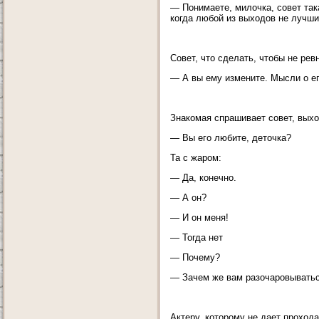
— Понимаете, милочка, совет такая
когда любой из выходов не лучши
Совет, что сделать, чтобы не рев
— А вы ему измените. Мысли о ег
Знакомая спрашивает совет, выхо
— Вы его любите, деточка?
Та с жаром:
— Да, конечно.
— А он?
— И он меня!
— Тогда нет
— Почему?
— Зачем же вам разочаровыватьс
Актеру, которому не дает проход