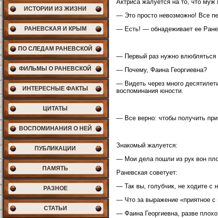
Актриса жалуется на то, что муж
ИСТОРИИ ИЗ ЖИЗНИ
— Это просто невозможно! Все пе
РАНЕВСКАЯ И КРЫМ
— Есть! — обнадеживает ее Ране
ПО СЛЕДАМ РАНЕВСКОЙ
— Первый раз нужно влюбляться г
ФИЛЬМЫ О РАНЕВСКОЙ
— Почему, Фаина Георгиевна?
— Видеть через много десятилет
ИНТЕРЕСНЫЕ ФАКТЫ
воспоминания юности.
ЦИТАТЫ
— Все верно: чтобы получить при
ВОСПОМИНАНИЯ О НЕЙ
Знакомый жалуется:
ПУБЛИКАЦИИ
— Мои дела пошли из рук вон пло
ПАМЯТЬ
Раневская советует:
— Так вы, голубчик, не ходите с 
РАЗНОЕ
— Что за выражение «приятное с 
СТАТЬИ
— Фаина Георгиевна, разве плохо