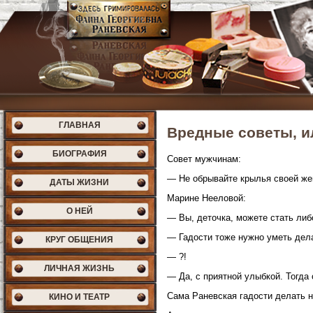
ГЛАВНАЯ
Вредные советы, и
БИОГРАФИЯ
Совет мужчинам:
— Не обрывайте крылья своей жен
ДАТЫ ЖИЗНИ
Марине Нееловой:
О НЕЙ
— Вы, деточка, можете стать либ
— Гадости тоже нужно уметь дел
КРУГ ОБЩЕНИЯ
— ?!
ЛИЧНАЯ ЖИЗНЬ
— Да, с приятной улыбкой. Тогда 
Сама Раневская гадости делать не 
КИНО И ТЕАТР