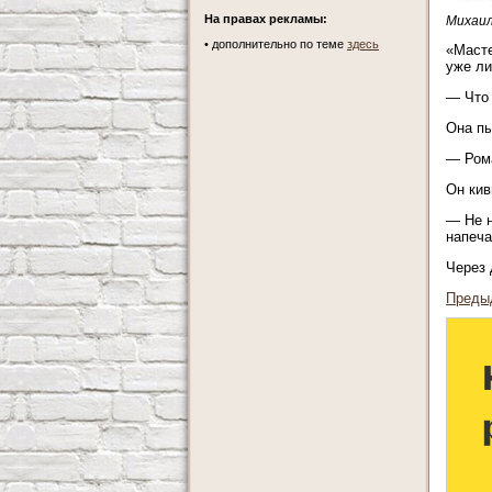
На правах рекламы:
Михаил
•
дополнительно по теме
здесь
«Масте
уже ли
— Что 
Она пы
— Рома
Он кив
— Не н
напеча
Через 
Преды