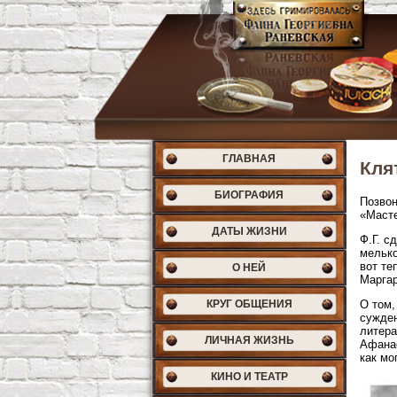
ГЛАВНАЯ
Кля
БИОГРАФИЯ
Позвон
«Масте
ДАТЫ ЖИЗНИ
Ф.Г. с
мелько
вот те
О НЕЙ
Маргар
КРУГ ОБЩЕНИЯ
О том,
сужден
литера
ЛИЧНАЯ ЖИЗНЬ
Афанас
как мо
КИНО И ТЕАТР