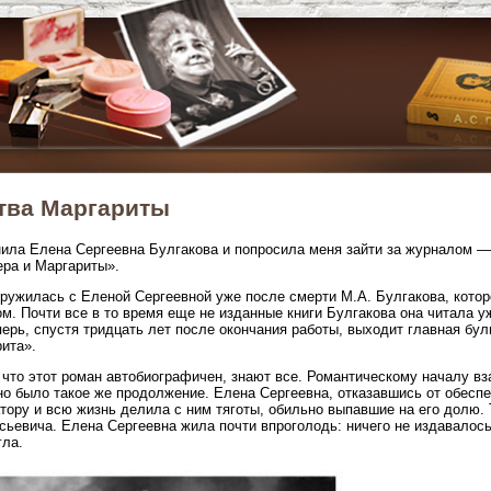
тва Маргариты
ила Елена Сергеевна Булгакова и попросила меня зайти за журналом —
ра и Маргариты».
дружилась с Еленой Сергеевной уже после смерти М.А. Булгакова, котор
м. Почти все в то время еще не изданные книги Булгакова она читала уже
перь, спустя тридцать лет после окончания работы, выходит главная бу
ита».
 что этот роман автобиографичен, знают все. Романтическому началу в
о было такое же продолжение. Елена Сергеевна, отказавшись от обесп
тору и всю жизнь делила с ним тяготы, обильно выпавшие на его долю.
ьевича. Елена Сергеевна жила почти впроголодь: ничего не издавалось,
гла.