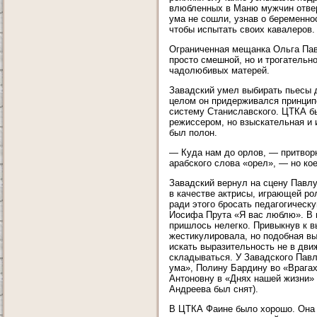
влюбленных в Маню мужчин отверн
ума не сошли, узнав о беременно
чтобы испытать своих кавалеров. 
Ограниченная мещанка Ольга Пав
просто смешной, но и трогательн
чадолюбивых матерей.
Завадский умел выбирать пьесы д
целом он придерживался принципо
систему Станиславского. ЦТКА б
режиссером, но взыскательная и 
был полон.
— Куда нам до орлов, — притворн
арабского слова «орел», — но ко
Завадский вернул на сцену Павлу
в качестве актрисы, играющей ро
ради этого бросать педагогическ
Иосифа Прута «Я вас люблю». В 
пришлось нелегко. Привыкнув к в
жестикулировала, но подобная вы
искать выразительность не в дви
складываться. У Завадского Павл
ума», Полину Бардину во «Врага
Антоновну в «Днях нашей жизни» 
Андреева был снят).
В ЦТКА Фаине было хорошо. Она 