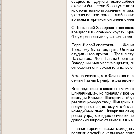
сущность... Другого такого собесе
сказали бы... если бы он уже не 
исключительно вторичным, отраж
уклонение, восторга — любование
во всем вторичном он очень силен
С Цветаевой Завадского познаком
вращался в богемных кругах, бра
безукоризненным чувством стиля 
Первый свой спектакль — «Женить
Тогда ему было тридцать. Он игр
студии была другая — Третья ст
Вахтангова. Дочь Павлы Леонтьев
Завадский был увлекающимся, лю
отношения они сохранили на всю 
Можно сказать, что Фаина попала
семьи Павлы Вульф, а Завадский
Впоследствии, с какого-то момен
шпилечными», но поначалу все б
комедии Василия Шкваркина «Чуж
революционную тему, Шкваркин за
популярностью, потому что была
комедийных пьес Шкваркина свиде
репертуара, как идеологически не
довольно широко ставится и в на
Главная героиня пьесы, молодая
реплики случайно услышала подру