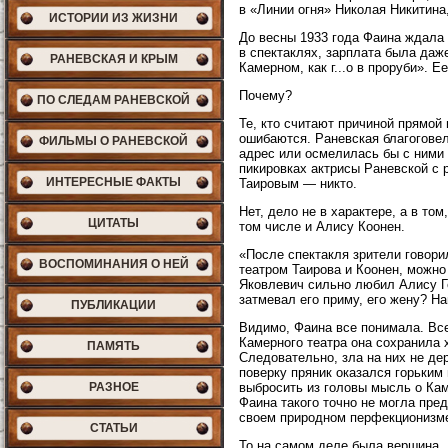
в «Линии огня» Николая Никитина
ИСТОРИИ ИЗ ЖИЗНИ
До весны 1933 года Фаина ждала 
в спектаклях, зарплата была даж
РАНЕВСКАЯ И КРЫМ
Камерном, как г...о в проруби». Е
Почему?
ПО СЛЕДАМ РАНЕВСКОЙ
Те, кто считают причиной прямой
ошибаются. Раневская благоговел
ФИЛЬМЫ О РАНЕВСКОЙ
адрес или осмелилась бы с ними 
пикировках актрисы Раневской с 
ИНТЕРЕСНЫЕ ФАКТЫ
Таировым — никто.
Нет, дело не в характере, а в то
ЦИТАТЫ
том числе и Алису Коонен.
«После спектакля зрители говори
ВОСПОМИНАНИЯ О НЕЙ
театром Таирова и Коонен, можно
Яковлевич сильно любил Алису Гео
затмевал его приму, его жену? На
ПУБЛИКАЦИИ
Видимо, Фаина все понимала. Все-
Камерного театра она сохранила
ПАМЯТЬ
Следовательно, зла на них не де
поверку пряник оказался горьким
РАЗНОЕ
выбросить из головы мысль о Кам
Фаина такого точно не могла пред
своем природном перфекционизме
СТАТЬИ
То на самом деле была вершина. 