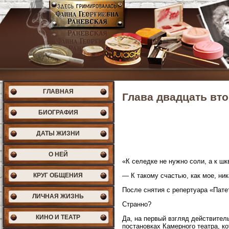
ГЛАВНАЯ
Глава двадцать вто
БИОГРАФИЯ
ДАТЫ ЖИЗНИ
О НЕЙ
«К селедке не нужно соли, а к ш
КРУГ ОБЩЕНИЯ
— К такому счастью, как мое, ни
После снятия с репертуара «Пате
ЛИЧНАЯ ЖИЗНЬ
Странно?
КИНО И ТЕАТР
Да, на первый взгляд действитель
постановках Камерного театра, к