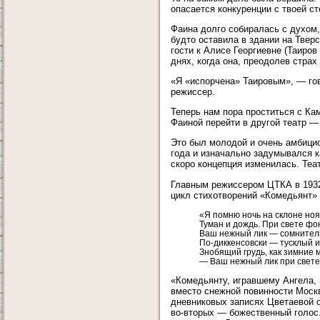
опасается конкуренции с твоей ст
Фаина долго собиралась с духом,
будто оставила в здании на Твер
гости к Алисе Георгиевне (Таиров
днях, когда она, преодолев стра
«Я «испорчена» Таировым», — гов
режиссер.
Теперь нам пора проститься с Ка
Фаиной перейти в другой театр 
Это был молодой и очень амбицио
года и изначально задумывался к
скоро концепция изменилась. Те
Главным режиссером ЦТКА в 1932
цикл стихотворений «Комедьянт»
«Я помню ночь на склоне ноя
Туман и дождь. При свете фо
Ваш нежный лик — сомнител
По-диккенсовски — тусклый 
Знобящий грудь, как зимние м
— Ваш нежный лик при свет
«Комедьянту, игравшему Ангела, 
вместо снежной повинности Москв
дневниковых записях Цветаевой 
во-вторых — божественный голос..