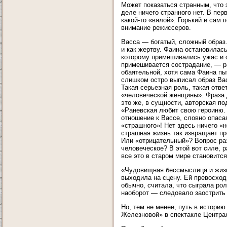
Может показаться странным, что 
деле ничего странного нет. В пе
какой-то «вялой». Горький и сам 
внимание режиссеров.
Васса — богатый, сложный образ.
и как жертву. Фаина остановилас
которому примешивались ужас и о
примешивается сострадание, — ра
обаятельной, хотя сама Фаина пыт
слишком остро выписал образ Вас
Такая серьезная роль, такая отве
«человеческой женщины». Фраза 
это же, в сущности, авторская п
«Раневская любит свою героиню. 
отношение к Вассе, словно опаса
«страшного»! Нет здесь ничего «н
страшная жизнь так извращает п
Или «отрицательный»? Вопрос раз
человеческое? В этой вот силе, р
все это в старом мире становит
«Чудовищная бессмыслица и жизн
выходила на сцену. Ей превосход
обычно, считала, что сыграла ро
наоборот — следовало заострить 
Но, тем не менее, путь в истори
Железновой» в спектакле Центра