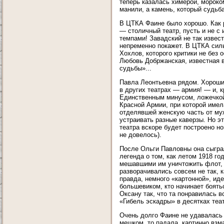
теперь казалась химерой, мороком
манили, а камень, который судьба
В ЦТКА Фаине было хорошо. Как р
— столичный театр, пусть и не с 
темпами! Завадский не так извест
непременно покажет. В ЦТКА силь
Хохлов, которого критики не без
Любовь Добржанская, известная 
судьбы»...
Павла Леонтьевна рядом. Хороши
в других театрах — армия! — и, 
Единственным минусом, ложечкой
Красной Армии, при которой имел
отделявшей женскую часть от муж
устраивать разные каверзы. Но э
театра вскоре будет построено но
не довелось).
После Ольги Павловны она сыгра
легенда о том, как летом 1918 г
мешавшими им уничтожить флот, 
разворачивались совсем не так, к
правда, немного «картонной», ид
большевиком, кто начинает боять
Оксану так, что та понравилась в
«Гибель эскадры» в десятках теат
Очень долго Фаине не удавалась 
мешком, то падала, картинно взма