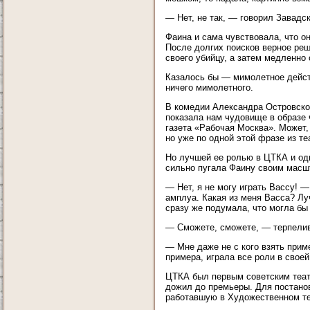
— Нет, не так, — говорил Завадск
Фаина и сама чувствовала, что о
После долгих поисков верное реш
своего убийцу, а затем медленно 
Казалось бы — мимолетное действ
ничего мимолетного.
В комедии Александра Островско
показала нам чудовище в образе 
газета «Рабочая Москва». Может
но уже по одной этой фразе из те
Но лучшей ее ролью в ЦТКА и одн
сильно пугала Фаину своим масш
— Нет, я не могу играть Вассу! 
амплуа. Какая из меня Васса? Лу
сразу же подумала, что могла бы
— Сможете, сможете, — терпелив
— Мне даже не с кого взять приме
примера, играла все роли в свое
ЦТКА был первым советским теат
дожил до премьеры. Для постано
работавшую в Художественном те