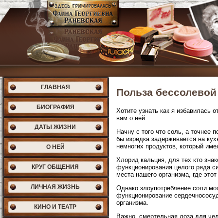
ГЛАВНАЯ
Польза бессолевой
БИОГРАФИЯ
Хотите узнать как я избавилась 
вам о ней.
ДАТЫ ЖИЗНИ
Начну с того что соль, а точнее
бы изредка задерживается на кух
немногих продуктов, который име
О НЕЙ
Хлорид кальция, для тех кто зна
КРУГ ОБЩЕНИЯ
функционирования целого ряда си
места нашего организма, где это
ЛИЧНАЯ ЖИЗНЬ
Однако злоупотребление соли мо
функционирование сердечнососуд
организма.
КИНО И ТЕАТР
Важно, смертельная доза для чел