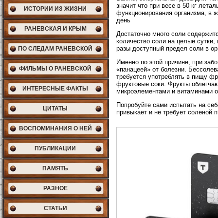
значит что при весе в 50 кг лета
ИСТОРИИ ИЗ ЖИЗНИ
функционирования организма, в 
день
РАНЕВСКАЯ И КРЫМ
Достаточно много соли содержитс
количество соли на целые сутки,
разы доступный предел соли в ор
ПО СЛЕДАМ РАНЕВСКОЙ
Именно по этой причине, при заб
ФИЛЬМЫ О РАНЕВСКОЙ
«панацеей» от болезни. Бессолев
требуется употреблять в пищу фр
фруктовые соки. Фрукты облегчаю
ИНТЕРЕСНЫЕ ФАКТЫ
микроэлементами и витаминами о
Попробуйте сами испытать на себ
ЦИТАТЫ
привыкает и не требует соленой 
ВОСПОМИНАНИЯ О НЕЙ
ПУБЛИКАЦИИ
ПАМЯТЬ
РАЗНОЕ
СТАТЬИ