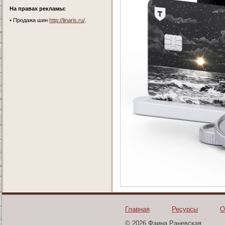
На правах рекламы:
•
Продажа шин
http://linaris.ru/
.
Главная
Ресурсы
О
© 2026 Фаина Раневская.