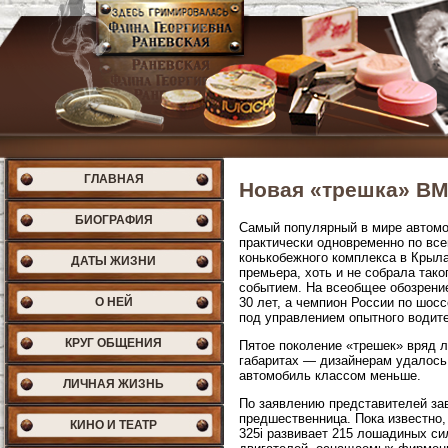
ГЛАВНАЯ
Новая «трешка» B
БИОГРАФИЯ
Самый популярный в мире автомо
практически одновременно по все
конькобежного комплекса в Крыла
ДАТЫ ЖИЗНИ
премьера, хоть и не собрала тако
событием. На всеобщее обозрени
О НЕЙ
30 лет, а чемпион России по шос
под управлением опытного водит
КРУГ ОБЩЕНИЯ
Пятое поколение «трешек» вряд л
габаритах — дизайнерам удалось
автомобиль классом меньше.
ЛИЧНАЯ ЖИЗНЬ
По заявлению представителей за
предшественница. Пока известно
КИНО И ТЕАТР
325i развивает 215 лошадиных си