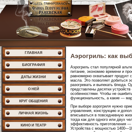
ГЛАВНАЯ
Аэрогриль: как выб
БИОГРАФИЯ
Аэрогриль стал популярной альте
питание, экономию времени и про
равномерно охватывает продукт с
ДАТЫ ЖИЗНИ
масла. Это позволяет добиться 
разогревать и выпекать блюда. О
О НЕЙ
представлены десятки устройств
особенностями. Чтобы не ошибить
функциональность, а какие — мар
КРУГ ОБЩЕНИЯ
При выборе аэрогриля нужно орие
управления, конструкцию и допол
ЛИЧНАЯ ЖИЗНЬ
вписываться в повседневную жиз
тогда как для одного или двух ч
эффективность приготовления — ч
КИНО И ТЕАТР
Устройства с мощностью 1400—18