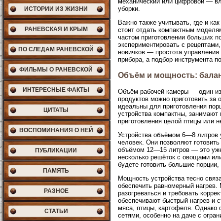
механический или цифровой — вли
уборки.
ИСТОРИИ ИЗ ЖИЗНИ
Важно также учитывать, где и ка
РАНЕВСКАЯ И КРЫМ
стоит отдать компактным моделя
частом приготовлении больших п
экспериментировать с рецептами
ПО СЛЕДАМ РАНЕВСКОЙ
новичков — простота управления 
прибора, а подбор инструмента п
ФИЛЬМЫ О РАНЕВСКОЙ
Объём и мощность: бала
ИНТЕРЕСНЫЕ ФАКТЫ
Объём рабочей камеры — один из
продуктов можно приготовить за 
идеальны для приготовления порц
ЦИТАТЫ
устройства компактны, занимают 
приготовления целой птицы или 
ВОСПОМИНАНИЯ О НЕЙ
Устройства объёмом 6—8 литров у
человек. Они позволяют готовить
объёмом 12—15 литров — это уже 
ПУБЛИКАЦИИ
несколько решёток с овощами или
будете готовить большие порции, 
ПАМЯТЬ
Мощность устройства тесно связ
обеспечить равномерный нагрев.
РАЗНОЕ
разогреваться и требовать корре
обеспечивают быстрый нагрев и с
мяса, птицы, картофеля. Однако 
СТАТЬИ
сетями, особенно на даче с огран