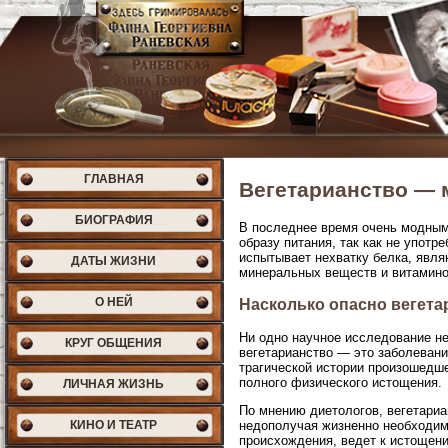
ГЛАВНАЯ
Вегетарианство — 
БИОГРАФИЯ
В последнее время очень модным 
образу питания, так как не употр
испытывает нехватку белка, явля
ДАТЫ ЖИЗНИ
минеральных веществ и витаминов
О НЕЙ
Насколько опасно вегета
Ни одно научное исследование не
КРУГ ОБЩЕНИЯ
вегетарианство — это заболевани
трагической истории произошедше
полного физического истощения.
ЛИЧНАЯ ЖИЗНЬ
По мнению диетологов, вегетариан
КИНО И ТЕАТР
недополучая жизненно необходим
происхождения, ведет к истощени