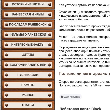
ИСТОРИИ ИЗ ЖИЗНИ
Как устроен организм человека и
Отказ от пищи животного происхо
РАНЕВСКАЯ И КРЫМ
к нарушению пищеварительной си
витаминов и белков.
ПО СЛЕДАМ РАНЕВСКОЙ
Белок растительного происхожден
количества белка из растительно
ФИЛЬМЫ О РАНЕВСКОЙ
Мясо — источник железа, которое
часто страдают от анемии.
ИНТЕРЕСНЫЕ ФАКТЫ
Сыроедение — еще один навеянный
процессе эволюции привык к тому
стать сыроедом, человек будет ч
ЦИТАТЫ
накопленные полезные вещества и
что из-за больших нагрузок на п
ВОСПОМИНАНИЯ О НЕЙ
выходят, практически, не перева
Полезно ли вегетарианст
ПУБЛИКАЦИИ
Скорее не вегетарианство, а отка
ПАМЯТЬ
Полезно людям после 50 лет, ко
РАЗНОЕ
СТАТЬИ