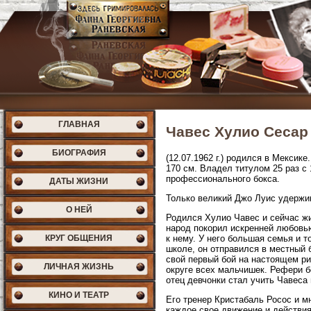
ГЛАВНАЯ
Чавес Хулио Сесар
БИОГРАФИЯ
(12.07.1962 г.) родился в Мексик
170 см. Владел титулом 25 раз с
профессионального бокса.
ДАТЫ ЖИЗНИ
Только великий Джо Луис удержив
О НЕЙ
Родился Хулио Чавес и сейчас жи
народ покорил искренней любовь
КРУГ ОБЩЕНИЯ
к нему. У него большая семья и т
школе, он отправился в местный 
свой первый бой на настоящем ри
ЛИЧНАЯ ЖИЗНЬ
округе всех мальчишек. Рефери б
отец девчонки стал учить Чавеса
КИНО И ТЕАТР
Его тренер Кристабаль Росос и м
каждое свое движение и действия