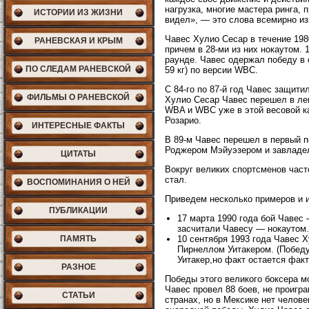
нагрузка, многие мастера ринга, 
ИСТОРИИ ИЗ ЖИЗНИ
видел», — это слова всемирно из
Чавес Хулио Сесар в течение 1980
РАНЕВСКАЯ И КРЫМ
причем в 28-ми из них нокаутом.
раунде. Чавес одержал победу в 
ПО СЛЕДАМ РАНЕВСКОЙ
59 кг) по версии WBC.
С 84-го по 87-й год Чавес защити
ФИЛЬМЫ О РАНЕВСКОЙ
Хулио Сесар Чавес перешел в легк
WBA и WBC уже в этой весовой ка
Розарио.
ИНТЕРЕСНЫЕ ФАКТЫ
В 89-м Чавес перешел в первый по
Роджером Мэйуэзером и завладел
ЦИТАТЫ
Вокруг великих спортсменов част
стал.
ВОСПОМИНАНИЯ О НЕЙ
Приведем несколько примеров и 
ПУБЛИКАЦИИ
17 марта 1990 года бой Чавес
засчитали Чавесу — нокаутом.
ПАМЯТЬ
10 сентября 1993 года Чавес 
Пирнеллом Уитакером. (Победу
Уитакер,но факт остается фак
РАЗНОЕ
Победы этого великого боксера м
Чавес провел 88 боев, не проигра
СТАТЬИ
странах, но в Мексике нет челов