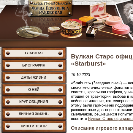
ГЛАВНАЯ
Вулкан Старс офиц
«Starburst»
БИОГРАФИЯ
19.10.2023
ДАТЫ ЖИЗНИ
«Starburst» (Звездная пыль) — н
своих многочисленных фанатов в
О НЕЙ
сюжеты, красочная графика, уник
отошёл от траектории, выбрав в к
небесное явление, как северное 
КРУГ ОБЩЕНИЯ
этому были гармонично подобран
разноцветные драгоценные камни
ЛИЧНАЯ ЖИЗНЬ
смельчаков, решившихся испытать
посетите
Вулкан Старс официаль
КИНО И ТЕАТР
Описание игрового аппара