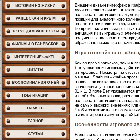
Внешний дизайн интерфейса граф
ИСТОРИИ ИЗ ЖИЗНИ
лучи северного сияния, а также
пользователем игрового эмулятор
РАНЕВСКАЯ И КРЫМ
позиций для аналогичного колич
на слотах появляются традиционн
Во время наличия выигрышных ком
ПО СЛЕДАМ РАНЕВСКОЙ
анимация из выигрышных элемен
полученных пользователем кредит
образовано несколько оплачиваем
ФИЛЬМЫ О РАНЕВСКОЙ
Игра в онлайн слот «Зве
ИНТЕРЕСНЫЕ ФАКТЫ
Как во время запусков, так и в 
Для управления игровым действи
ЦИТАТЫ
интерфейса. Несмотря на отсутст
машине «Starburst» крайне прост
взноса, так как количество акти
ВОСПОМИНАНИЯ О НЕЙ
значениями, установленными в сек
01 и 1. В поле Бет указывается и
ПУБЛИКАЦИИ
из трёх больших кнопок, распола
пользователем игрового аппарата
на самых высоких значениях или
ПАМЯТЬ
Чтобы ознакомиться с возможными
выплат игрового эмулятора «Starb
РАЗНОЕ
Особенности игрового а
СТАТЬИ
Большая часть игровых позиций с
атрибутов. Разноцветная звезда 