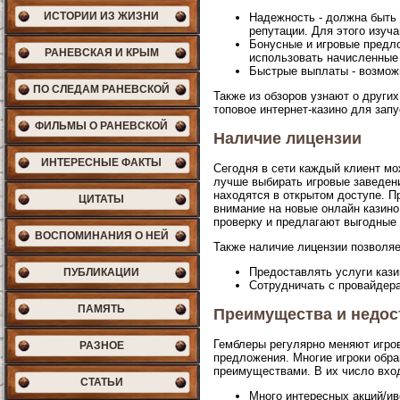
ИСТОРИИ ИЗ ЖИЗНИ
Надежность - должна быть 
репутации. Для этого изуч
Бонусные и игровые предл
РАНЕВСКАЯ И КРЫМ
использовать начисленные 
Быстрые выплаты - возможн
ПО СЛЕДАМ РАНЕВСКОЙ
Также из обзоров узнают о други
топовое интернет-казино для зап
ФИЛЬМЫ О РАНЕВСКОЙ
Наличие лицензии
ИНТЕРЕСНЫЕ ФАКТЫ
Сегодня в сети каждый клиент мо
лучше выбирать игровые заведен
находятся в открытом доступе. П
ЦИТАТЫ
внимание на новые онлайн казин
проверку и предлагают выгодные
ВОСПОМИНАНИЯ О НЕЙ
Также наличие лицензии позволя
Предоставлять услуги кази
ПУБЛИКАЦИИ
Сотрудничать с провайдера
ПАМЯТЬ
Преимущества и недос
Гемблеры регулярно меняют игро
РАЗНОЕ
предложения. Многие игроки обр
преимуществами. В их число вхо
СТАТЬИ
Много интересных акций/и