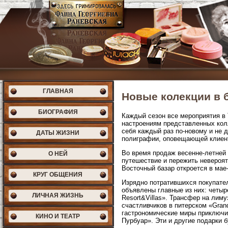
ГЛАВНАЯ
Новые колекции в б
БИОГРАФИЯ
Каждый сезон все мероприятия в 
настроениям представленных кол
себя каждый раз по-новому и не 
ДАТЫ ЖИЗНИ
полиграфии, оповещающей клиент
Во время продаж весенне-летней 
О НЕЙ
путешествие и пережить невероят
Восточный базар откроется в мае
КРУГ ОБЩЕНИЯ
Изрядно потратившихся покупате
объявлены главные из них: четыр
ЛИЧНАЯ ЖИЗНЬ
Resort&Villas». Трансфер на ли
счастливчиков в питерском «Gran
гастрономические миры приключит
КИНО И ТЕАТР
Пурбуар». Эти и другие подарки б