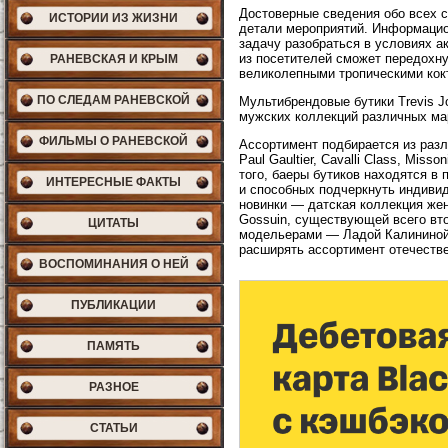
Достоверные сведения обо всех с
ИСТОРИИ ИЗ ЖИЗНИ
детали мероприятий. Информацион
задачу разобраться в условиях ак
из посетителей сможет передохну
РАНЕВСКАЯ И КРЫМ
великолепными тропическими кок
ПО СЛЕДАМ РАНЕВСКОЙ
Мультибрендовые бутики Trevis J
мужских коллекций различных ма
ФИЛЬМЫ О РАНЕВСКОЙ
Ассортимент подбирается из разл
Paul Gaultier, Cavalli Class, Mis
того, баеры бутиков находятся 
ИНТЕРЕСНЫЕ ФАКТЫ
и способных подчеркнуть индивид
новинки — датская коллекция же
Gossuin, существующей всего вто
ЦИТАТЫ
модельерами — Ладой Калининой 
расширять ассортимент отечеств
ВОСПОМИНАНИЯ О НЕЙ
ПУБЛИКАЦИИ
ПАМЯТЬ
РАЗНОЕ
СТАТЬИ