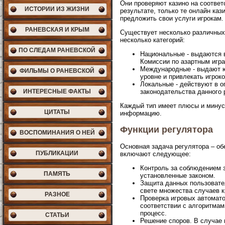
Они проверяют казино на соответ
ИСТОРИИ ИЗ ЖИЗНИ
результате, только те онлайн каз
предложить свои услуги игрокам.
РАНЕВСКАЯ И КРЫМ
Существует несколько различных
несколько категорий:
ПО СЛЕДАМ РАНЕВСКОЙ
Национальные - выдаются в
Комиссии по азартным игра
Международные - выдают ю
ФИЛЬМЫ О РАНЕВСКОЙ
уровне и привлекать игроко
Локальные - действуют в о
законодательства данного 
ИНТЕРЕСНЫЕ ФАКТЫ
Каждый тип имеет плюсы и минус
ЦИТАТЫ
информацию.
Функции регулятора
ВОСПОМИНАНИЯ О НЕЙ
Основная задача регулятора – об
ПУБЛИКАЦИИ
включают следующее:
Контроль за соблюдением з
ПАМЯТЬ
установленные законом.
Защита данных пользовате
свете множества случаев 
РАЗНОЕ
Проверка игровых автомато
соответствии с алгоритмам
процесс.
СТАТЬИ
Решение споров. В случае 