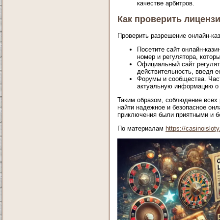
качестве арбитров.
Как проверить лиценз
Проверить разрешение онлайн-ка
Посетите сайт онлайн-кази
номер и регулятора, котор
Официальный сайт регулято
действительность, введя е
Форумы и сообщества. Час
актуальную информацию о 
Таким образом, соблюдение всех
найти надежное и безопасное онл
приключения были приятными и б
По материалам
https://casinoislot