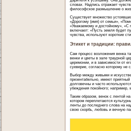
дарителя к усопшему. Она должна
словах. Надпись отражает чувств
философское размышление о жиз
Существует множество устоявших
«Дорогому (имя) от семьи», «Пом
«Уважаемому и достойному», «С 
включают: «Пусть земля будет пу
чувства, используют короткие ст
Этикет и традиции: прав
Сам процесс возложения венка т
венки и цветы в зале траурной ц
церемонии, и в зависимости от ег
суеверие, согласно которому не с
Выбор между живыми и искусстве
презентабельно, имеют приятный 
долговечны и часто используются
убеждения покойного; например, 
Таким образом, венок с лентой н
котором переплетаются культурн
ленты до последнего слова на н
свою скорбь, любовь и вечную па