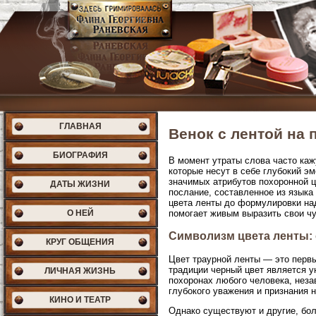
ГЛАВНАЯ
Венок с лентой на
БИОГРАФИЯ
В момент утраты слова часто каж
которые несут в себе глубокий э
значимых атрибутов похоронной ц
ДАТЫ ЖИЗНИ
послание, составленное из языка
цвета ленты до формулировки над
О НЕЙ
помогает живым выразить свои чу
Символизм цвета ленты: 
КРУГ ОБЩЕНИЯ
Цвет траурной ленты — это первы
традиции черный цвет является у
ЛИЧНАЯ ЖИЗНЬ
похоронах любого человека, неза
глубокого уважения и признания 
КИНО И ТЕАТР
Однако существуют и другие, бол