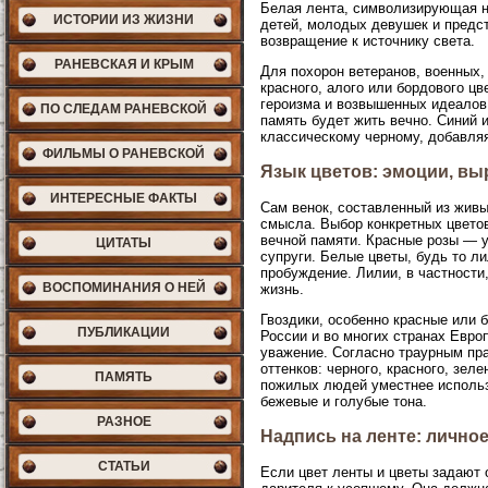
Белая лента, символизирующая не
ИСТОРИИ ИЗ ЖИЗНИ
детей, молодых девушек и предст
возвращение к источнику света.
РАНЕВСКАЯ И КРЫМ
Для похорон ветеранов, военных,
красного, алого или бордового цв
героизма и возвышенных идеалов.
ПО СЛЕДАМ РАНЕВСКОЙ
память будет жить вечно. Синий 
классическому черному, добавля
ФИЛЬМЫ О РАНЕВСКОЙ
Язык цветов: эмоции, вы
ИНТЕРЕСНЫЕ ФАКТЫ
Сам венок, составленный из жив
смысла. Выбор конкретных цветов
вечной памяти. Красные розы — 
ЦИТАТЫ
супруги. Белые цветы, будь то л
пробуждение. Лилии, в частности
ВОСПОМИНАНИЯ О НЕЙ
жизнь.
Гвоздики, особенно красные или 
ПУБЛИКАЦИИ
России и во многих странах Евр
уважение. Согласно траурным пра
оттенков: черного, красного, зел
ПАМЯТЬ
пожилых людей уместнее использ
бежевые и голубые тона.
РАЗНОЕ
Надпись на ленте: лично
СТАТЬИ
Если цвет ленты и цветы задают